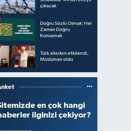
çıkacak
Doğru Sözlü Olmak: Her
Zaman Doğru
Konuşmak
Türk aileden etkilendi,
Müslüman oldu
Anket
Sitemizde en çok hangi
haberler ilginizi çekiyor?