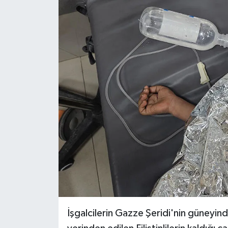
Gümüşhane Müftülüğü
Hakkari Müftülüğü
Hatay Müftülüğü
Iğdır Müftülüğü
Isparta Müftülüğü
İstanbul Müftülüğü
İzmir Müftülüğü
Kahramanmaraş Müftülüğü
İşgalcilerin Gazze Şeridi'nin güneyi
Karabük Müftülüğü