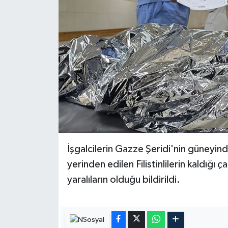
Konya Müftülüğü
Kütahya Müftülüğü
Malatya Müftülüğü
Manisa Müftülüğü
Mardin Müftülüğü
İşgalcilerin Gazze Şeridi'nin güneyi
Mersin Müftülüğü
yerinden edilen Filistinlilerin kaldığı 
Muğla Müftülüğü
yaralıların olduğu bildirildi.
Muş Müftülüğü
Nevşehir Müftülüğü