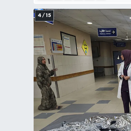
Niğde Müftülüğü
4 / 15
Ordu Müftülüğü
Osmaniye Müftülüğü
Rize Müftülüğü
Sakarya Müftülüğü
Samsun Müftülüğü
Siirt Müftülüğü
Sinop Müftülüğü