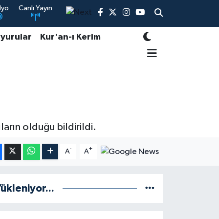
dyo
Canlı Yayın
yurular
Kur'an-ı Kerim
ların olduğu bildirildi.
-
+
A
A
ükleniyor...