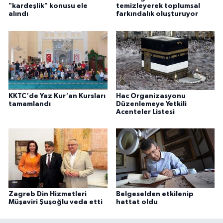
"kardeşlik" konusu ele
temizleyerek toplumsal
alındı
farkındalık oluşturuyor
Konya Müftülüğü
Kütahya Müftülüğü
Malatya Müftülüğü
Manisa Müftülüğü
KKTC'de Yaz Kur'an Kursları
Hac Organizasyonu
tamamlandı
Düzenlemeye Yetkili
Acenteler Listesi
Mardin Müftülüğü
Mersin Müftülüğü
Muğla Müftülüğü
Zagreb Din Hizmetleri
Belgeselden etkilenip
Muş Müftülüğü
Müşaviri Şuşoğlu veda etti
hattat oldu
Nevşehir Müftülüğü