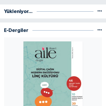
Sivas Müftülüğü
Yükleniyor...
Şanlıurfa Müftülüğü
Şırnak Müftülüğü
E-Dergiler
Tekirdağ Müftülüğü
Tokat Müftülüğü
Trabzon Müftülüğü
Tunceli Müftülüğü
Uşak Müftülüğü
Van Müftülüğü