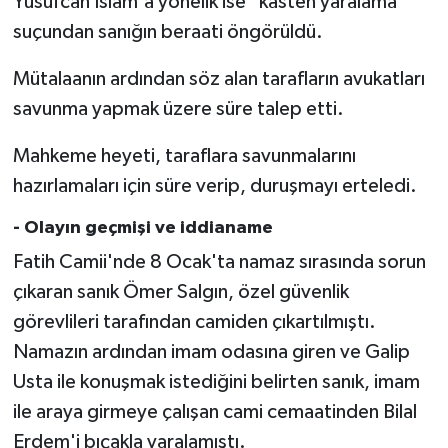
Yusufcan İslam'a yönelik ise "kasten yaralama"
Diyarbakır Müftülüğü
İhtida Haberleri
suçundan sanığın beraati öngörüldü.
Düzce Müftülüğü
YAŞAM
Mütalaanın ardından söz alan tarafların avukatları
savunma yapmak üzere süre talep etti.
Edirne Müftülüğü
Mahkeme heyeti, taraflara savunmalarını
Elazığ Müftülüğü
hazırlamaları için süre verip, duruşmayı erteledi.
Erzincan Müftülüğü
- Olayın geçmişi ve iddianame
Fatih Camii'nde 8 Ocak'ta namaz sırasında sorun
Erzurum Müftülüğü
çıkaran sanık Ömer Salgın, özel güvenlik
Eskişehir Müftülüğü
görevlileri tarafından camiden çıkartılmıştı.
Namazın ardından imam odasına giren ve Galip
Gaziantep Müftülüğü
Usta ile konuşmak istediğini belirten sanık, imam
ile araya girmeye çalışan cami cemaatinden Bilal
Giresun Müftülüğü
Erdem'i bıçakla yaralamıştı.