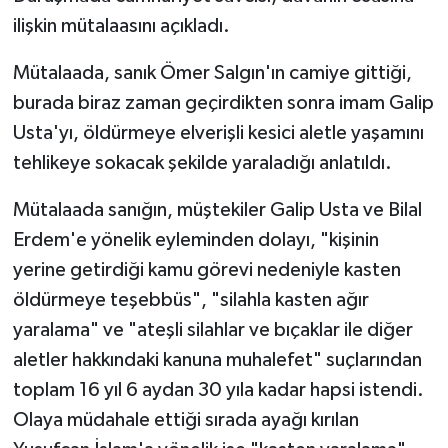
ilişkin mütalaasını açıkladı.
Bitlis Müftülüğü
Sağlık
Mütalaada, sanık Ömer Salgın'ın camiye gittiği,
Bolu Müftülüğü
Makaleler
burada biraz zaman geçirdikten sonra imam Galip
Usta'yı, öldürmeye elverişli kesici aletle yaşamını
Burdur Müftülüğü
Ekonomi
tehlikeye sokacak şekilde yaraladığı anlatıldı.
Bursa Müftülüğü
Duyurular
Mütalaada sanığın, müştekiler Galip Usta ve Bilal
Erdem'e yönelik eyleminden dolayı, "kişinin
Çanakkale Müftülüğü
Podcast
yerine getirdiği kamu görevi nedeniyle kasten
öldürmeye teşebbüs", "silahla kasten ağır
Çankırı Müftülüğü
Bilim, Teknoloji
yaralama" ve "ateşli silahlar ve bıçaklar ile diğer
Çorum Müftülüğü
Biyografiler
aletler hakkındaki kanuna muhalefet" suçlarından
toplam 16 yıl 6 aydan 30 yıla kadar hapsi istendi.
Denizli Müftülüğü
Diyanet TV
Olaya müdahale ettiği sırada ayağı kırılan