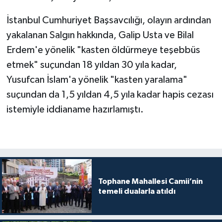
Gümüşhane Müftülüğü
İstanbul Cumhuriyet Başsavcılığı, olayın ardından
Hakkari Müftülüğü
yakalanan Salgın hakkında, Galip Usta ve Bilal
Erdem'e yönelik "kasten öldürmeye teşebbüs
Hatay Müftülüğü
etmek" suçundan 18 yıldan 30 yıla kadar,
Yusufcan İslam'a yönelik "kasten yaralama"
Iğdır Müftülüğü
suçundan da 1,5 yıldan 4,5 yıla kadar hapis cezası
istemiyle iddianame hazırlamıştı.
Isparta Müftülüğü
İstanbul Müftülüğü
İzmir Müftülüğü
Tophane Mahallesi Camii’nin
Kahramanmaraş Müftülüğü
temeli dualarla atıldı
Karabük Müftülüğü