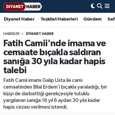
Diyanet Haber
Teşkilat Haberleri
Gündem
Saf
Diyanet Haber
Adana Müftülüğü
Bir Ayet
Aile Dergisi
İmam Hatip Okulları
Başmakale
Hadis-i Şerifler
Nöbetçi Eczaneler
Teşkilat Haberleri
Adıyaman Müftülüğü
Bir Hikaye
Aylık Dergi
Hayat Okumaları
Hava Durumu
HABERLER
DİYANET HABER
Fatih Camii'nde imama ve
Afyonkarahisar Müftülüğü
Gündem
Biyografiler
Ankara Namaz Vakitleri
cemaate bıçakla saldıran
Ağrı Müftülüğü
#Keşfet
Dini kavramlar
Trafik Durumu
sanığa 30 yıla kadar hapis
talebi
Aksaray Müftülüğü
Diyanet Bilgi
Basında Bugün
Süper Lig Puan Durumu ve Fikstür
Fatih Camii imamı Galip Usta ile cami
Amasya Müftülüğü
Diyanet Takvimi
DİYANET eKİTAP
Tüm Manşetler
cemaatinden Bilal Erdem'i bıçakla yaraladığı, bir
kişiyi de darbettiği gerekçesiyle tutuklu
Ankara Müftülüğü
Dualar
Diyanet Dergi
Son Dakika Haberleri
yargılanan sanığa 16 yıl 6 aydan 30 yıla kadar
hapis cezası verilmesi istendi.
Antalya Müftülüğü
Hadislerle İslam
TDV
Haber Arşivi