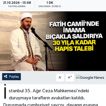
21.10.2024 - 15:08
1 DK
YAYINLANMA
OKUNMA SÜRESI
Ardahan Müftülüğü
Kudüs
Hutbeler
Artvin Müftülüğü
Kurban
DİYANET AKADEMİ
Aydın Müftülüğü
Mukabele
DİYANET GENÇLİK
Balıkesir Müftülüğü
Peygamberimizin Hayatı
DİYANET RADYO/TV
Bartın Müftülüğü
Ramazan
DEPREM
Batman Müftülüğü
Sahabeler
Dünya
Paylaş
-
+
A
A
Bayburt Müftülüğü
Zekat
Eğitim
İ
stanbul 35. Ağır Ceza Mahkemesi'ndeki
Bilecik Müftülüğü
Kültür-Sanat
duruşmaya tarafların avukatları katıldı.
Duruşmada cumhuriyet savcısı, davanın esasına
Bingöl Müftülüğü
Aile