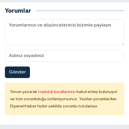
Yorumlar
Niğde Müftülüğü
Ordu Müftülüğü
Osmaniye Müftülüğü
Rize Müftülüğü
Gönder
Sakarya Müftülüğü
Samsun Müftülüğü
Yorum yazarak
topluluk kurallarımızı
kabul etmiş bulunuyor
ve tüm sorumluluğu üstleniyorsunuz. Yazılan yorumlardan
Siirt Müftülüğü
DiyanetHaber hiçbir şekilde sorumlu tutulamaz.
Sinop Müftülüğü