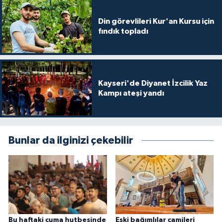
Karaman Müftülüğü
Din görevlileri Kur'an Kursu için
fındık topladı
Kars Müftülüğü
Kastamonu Müftülüğü
Kayseri'de Diyanet İzcilik Yaz
Kayseri Müftülüğü
Kampı ateşi yandı
Kilis Müftülüğü
Bunlar da ilginizi çekebilir
Kırıkkale Müftülüğü
Kırklareli Müftülüğü
Kırşehir Müftülüğü
Kocaeli Müftülüğü
Bu haftaki cuma hutbesinde
Eski bağımlılar camileri