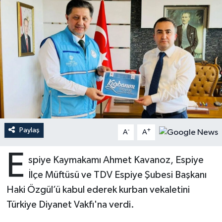
Ardahan Müftülüğü
Kudüs
Hutbeler
Artvin Müftülüğü
Kurban
DİYANET AKADEMİ
Aydın Müftülüğü
Mukabele
DİYANET GENÇLİK
Balıkesir Müftülüğü
Peygamberimizin Hayatı
DİYANET RADYO/TV
Bartın Müftülüğü
Ramazan
DEPREM
Paylaş
-
+
A
A
Batman Müftülüğü
Sahabeler
Dünya
E
spiye Kaymakamı Ahmet Kavanoz, Espiye
Bayburt Müftülüğü
Zekat
Eğitim
İlçe Müftüsü ve TDV Espiye Şubesi Başkanı
Haki Özgül’ü kabul ederek kurban vekaletini
Bilecik Müftülüğü
Kültür-Sanat
Türkiye Diyanet Vakfı'na verdi.
Bingöl Müftülüğü
Aile