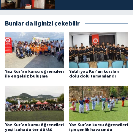
Gümüşhane Müftülüğü
Hakkari Müftülüğü
Bunlar da ilginizi çekebilir
Hatay Müftülüğü
Iğdır Müftülüğü
Isparta Müftülüğü
Yaz Kur'an kursu öğrencileri
Yatılı yaz Kur’an kursları
ile engelsiz buluşma
dolu dolu tamamlandı
İstanbul Müftülüğü
İzmir Müftülüğü
Kahramanmaraş Müftülüğü
Yaz Kur'an kursu öğrencileri
Yaz Kur'an kursu öğrencileri
Karabük Müftülüğü
yeşil sahada ter döktü
için şenlik havasında