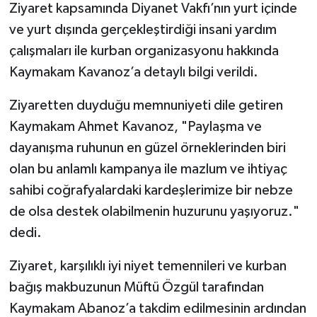
Ziyaret kapsamında Diyanet Vakfı’nın yurt içinde
ve yurt dışında gerçekleştirdiği insani yardım
Bitlis Müftülüğü
Sağlık
çalışmaları ile kurban organizasyonu hakkında
Bolu Müftülüğü
Makaleler
Kaymakam Kavanoz’a detaylı bilgi verildi.
Ziyaretten duyduğu memnuniyeti dile getiren
Burdur Müftülüğü
Ekonomi
Kaymakam Ahmet Kavanoz, "Paylaşma ve
Bursa Müftülüğü
Duyurular
dayanışma ruhunun en güzel örneklerinden biri
olan bu anlamlı kampanya ile mazlum ve ihtiyaç
Çanakkale Müftülüğü
Podcast
sahibi coğrafyalardaki kardeşlerimize bir nebze
de olsa destek olabilmenin huzurunu yaşıyoruz."
Çankırı Müftülüğü
Bilim, Teknoloji
dedi.
Çorum Müftülüğü
Biyografiler
Ziyaret, karşılıklı iyi niyet temennileri ve kurban
Denizli Müftülüğü
Diyanet TV
bağış makbuzunun Müftü Özgül tarafından
Kaymakam Abanoz’a takdim edilmesinin ardından