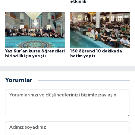
etkinlik
Karaman Müftülüğü
Kars Müftülüğü
Kastamonu Müftülüğü
Yaz Kur'an kursu öğrencileri
150 öğrenci 10 dakikada
Kayseri Müftülüğü
birincilik için yarıştı
hatim yaptı
Kilis Müftülüğü
Yorumlar
Kırıkkale Müftülüğü
Kırklareli Müftülüğü
Kırşehir Müftülüğü
Kocaeli Müftülüğü