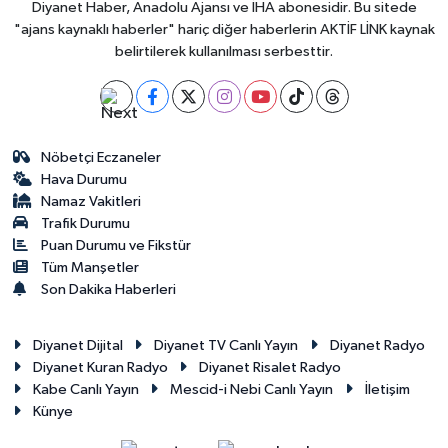
Diyanet Haber, Anadolu Ajansı ve İHA abonesidir. Bu sitede
"ajans kaynaklı haberler" hariç diğer haberlerin AKTİF LİNK kaynak
belirtilerek kullanılması serbesttir.
Nöbetçi Eczaneler
Hava Durumu
Namaz Vakitleri
Trafik Durumu
Puan Durumu ve Fikstür
Tüm Manşetler
Son Dakika Haberleri
Diyanet Dijital
Diyanet TV Canlı Yayın
Diyanet Radyo
Diyanet Kuran Radyo
Diyanet Risalet Radyo
Kabe Canlı Yayın
Mescid-i Nebi Canlı Yayın
İletişim
Künye