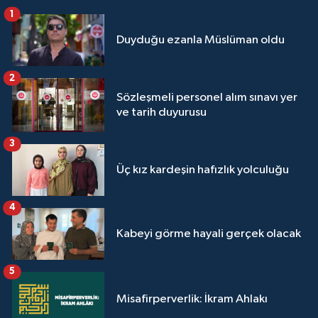
Sivas Müftülüğü
1
Duyduğu ezanla Müslüman oldu
Şanlıurfa Müftülüğü
2
Şırnak Müftülüğü
Sözleşmeli personel alım sınavı yer
ve tarih duyurusu
Tekirdağ Müftülüğü
3
Tokat Müftülüğü
Üç kız kardeşin hafızlık yolculuğu
Trabzon Müftülüğü
4
Tunceli Müftülüğü
Kabeyi görme hayali gerçek olacak
Uşak Müftülüğü
5
Van Müftülüğü
Misafirperverlik: İkram Ahlakı