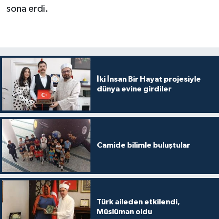
Diyarbakır Müftülüğü
İhtida Haberleri
sona erdi.
Düzce Müftülüğü
YAŞAM
Edirne Müftülüğü
Elazığ Müftülüğü
İki İnsan Bir Hayat projesiyle
dünya evine girdiler
Erzincan Müftülüğü
Erzurum Müftülüğü
Camide bilimle buluştular
Eskişehir Müftülüğü
Gaziantep Müftülüğü
Türk aileden etkilendi,
Giresun Müftülüğü
Müslüman oldu