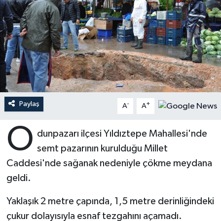
Ardahan Müftülüğü
Kudüs
Hutbeler
Artvin Müftülüğü
Kurban
DİYANET AKADEMİ
Aydın Müftülüğü
Mukabele
DİYANET GENÇLİK
Balıkesir Müftülüğü
Peygamberimizin Hayatı
DİYANET RADYO/TV
Paylaş
-
+
A
A
Bartın Müftülüğü
Ramazan
DEPREM
O
dunpazarı ilçesi Yıldıztepe Mahallesi'nde
Batman Müftülüğü
Sahabeler
Dünya
semt pazarının kurulduğu Millet
Caddesi'nde sağanak nedeniyle çökme meydana
Bayburt Müftülüğü
Zekat
Eğitim
geldi.
Bilecik Müftülüğü
Kültür-Sanat
Yaklaşık 2 metre çapında, 1,5 metre derinliğindeki
çukur dolayısıyla esnaf tezgahını açamadı.
Bingöl Müftülüğü
Aile