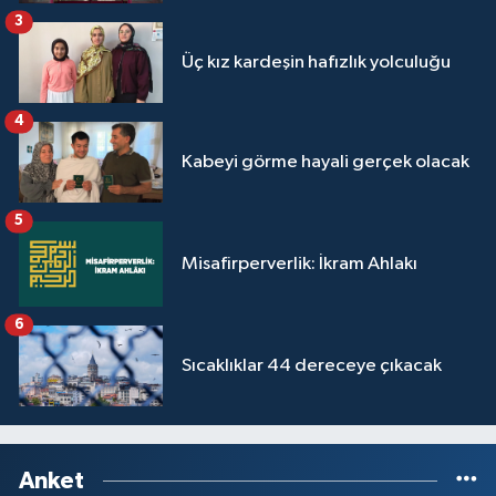
Sivas Müftülüğü
3
Üç kız kardeşin hafızlık yolculuğu
Şanlıurfa Müftülüğü
4
Şırnak Müftülüğü
Kabeyi görme hayali gerçek olacak
Tekirdağ Müftülüğü
5
Tokat Müftülüğü
Misafirperverlik: İkram Ahlakı
Trabzon Müftülüğü
6
Tunceli Müftülüğü
Sıcaklıklar 44 dereceye çıkacak
Uşak Müftülüğü
Van Müftülüğü
Anket