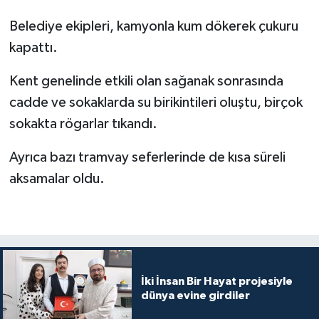
Belediye ekipleri, kamyonla kum dökerek çukuru
Bitlis Müftülüğü
Sağlık
kapattı.
Bolu Müftülüğü
Makaleler
Kent genelinde etkili olan sağanak sonrasında
cadde ve sokaklarda su birikintileri oluştu, birçok
Burdur Müftülüğü
Ekonomi
sokakta rögarlar tıkandı.
Bursa Müftülüğü
Duyurular
Ayrıca bazı tramvay seferlerinde de kısa süreli
aksamalar oldu.
Çanakkale Müftülüğü
Podcast
Çankırı Müftülüğü
Bilim, Teknoloji
Çorum Müftülüğü
Biyografiler
İki İnsan Bir Hayat projesiyle
Denizli Müftülüğü
Diyanet TV
dünya evine girdiler