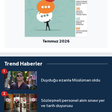
Niğde Müftülüğü
Ordu Müftülüğü
Osmaniye Müftülüğü
Temmuz 2026
Rize Müftülüğü
Trend Haberler
Sakarya Müftülüğü
1
Samsun Müftülüğü
Duyduğu ezanla Müslüman oldu
Siirt Müftülüğü
2
Sözleşmeli personel alım sınavı yer
Sinop Müftülüğü
ve tarih duyurusu