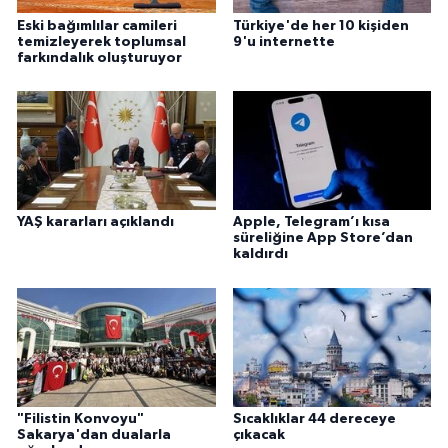
Gümüşhane Müftülüğü
Eski bağımlılar camileri
Türkiye'de her 10 kişiden
temizleyerek toplumsal
9'u internette
farkındalık oluşturuyor
Hakkari Müftülüğü
Hatay Müftülüğü
Iğdır Müftülüğü
Isparta Müftülüğü
YAŞ kararları açıklandı
Apple, Telegram’ı kısa
süreliğine App Store’dan
kaldırdı
İstanbul Müftülüğü
İzmir Müftülüğü
Kahramanmaraş Müftülüğü
"Filistin Konvoyu"
Sıcaklıklar 44 dereceye
Karabük Müftülüğü
Sakarya'dan dualarla
çıkacak