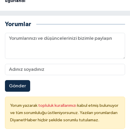
uğurlandı
Karaman Müftülüğü
Kars Müftülüğü
Yorumlar
Kastamonu Müftülüğü
Kayseri Müftülüğü
Kilis Müftülüğü
Kırıkkale Müftülüğü
Gönder
Kırklareli Müftülüğü
Yorum yazarak
topluluk kurallarımızı
kabul etmiş bulunuyor
Kırşehir Müftülüğü
ve tüm sorumluluğu üstleniyorsunuz. Yazılan yorumlardan
DiyanetHaber hiçbir şekilde sorumlu tutulamaz.
Kocaeli Müftülüğü