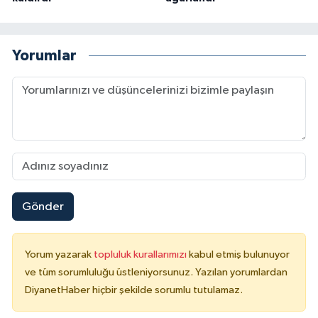
Karaman Müftülüğü
Yorumlar
Kars Müftülüğü
Kastamonu Müftülüğü
Kayseri Müftülüğü
Kilis Müftülüğü
Kırıkkale Müftülüğü
Gönder
Kırklareli Müftülüğü
Yorum yazarak
topluluk kurallarımızı
kabul etmiş bulunuyor
ve tüm sorumluluğu üstleniyorsunuz. Yazılan yorumlardan
Kırşehir Müftülüğü
DiyanetHaber hiçbir şekilde sorumlu tutulamaz.
Kocaeli Müftülüğü