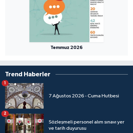
Niğde Müftülüğü
Ordu Müftülüğü
Osmaniye Müftülüğü
Temmuz 2026
Rize Müftülüğü
Trend Haberler
Sakarya Müftülüğü
1
Samsun Müftülüğü
7 Ağustos 2026 - Cuma Hutbesi
Siirt Müftülüğü
2
Sinop Müftülüğü
Sözleşmeli personel alım sınavı yer
ve tarih duyurusu