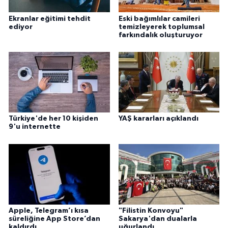
Gümüşhane Müftülüğü
Ekranlar eğitimi tehdit
Eski bağımlılar camileri
ediyor
temizleyerek toplumsal
Hakkari Müftülüğü
farkındalık oluşturuyor
Hatay Müftülüğü
Iğdır Müftülüğü
Isparta Müftülüğü
Türkiye'de her 10 kişiden
YAŞ kararları açıklandı
9'u internette
İstanbul Müftülüğü
İzmir Müftülüğü
Kahramanmaraş Müftülüğü
Apple, Telegram’ı kısa
"Filistin Konvoyu"
Karabük Müftülüğü
süreliğine App Store’dan
Sakarya'dan dualarla
kaldırdı
uğurlandı