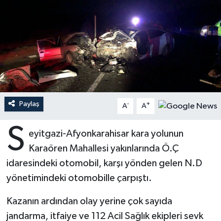
Ardahan Müftülüğü
Kudüs
Hutbeler
Artvin Müftülüğü
Kurban
DİYANET AKADEMİ
Aydın Müftülüğü
Mukabele
DİYANET GENÇLİK
Balıkesir Müftülüğü
Peygamberimizin Hayatı
DİYANET RADYO/TV
Paylaş
-
+
A
A
Bartın Müftülüğü
Ramazan
DEPREM
S
eyitgazi-Afyonkarahisar kara yolunun
Batman Müftülüğü
Sahabeler
Dünya
Karaören Mahallesi yakınlarında Ö.Ç
idaresindeki otomobil, karşı yönden gelen N.D
Bayburt Müftülüğü
Zekat
Eğitim
yönetimindeki otomobille çarpıştı.
Bilecik Müftülüğü
Kültür-Sanat
Kazanın ardından olay yerine çok sayıda
jandarma, itfaiye ve 112 Acil Sağlık ekipleri sevk
Bingöl Müftülüğü
Aile