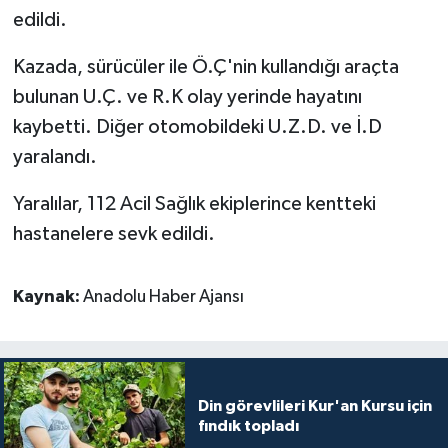
edildi.
Bitlis Müftülüğü
Sağlık
Kazada, sürücüler ile Ö.Ç'nin kullandığı araçta
bulunan U.Ç. ve R.K olay yerinde hayatını
Bolu Müftülüğü
Makaleler
kaybetti. Diğer otomobildeki U.Z.D. ve İ.D
Burdur Müftülüğü
Ekonomi
yaralandı.
Bursa Müftülüğü
Duyurular
Yaralılar, 112 Acil Sağlık ekiplerince kentteki
hastanelere sevk edildi.
Çanakkale Müftülüğü
Podcast
Kaynak:
Anadolu Haber Ajansı
Çankırı Müftülüğü
Bilim, Teknoloji
Çorum Müftülüğü
Biyografiler
Denizli Müftülüğü
Diyanet TV
Din görevlileri Kur'an Kursu için
fındık topladı