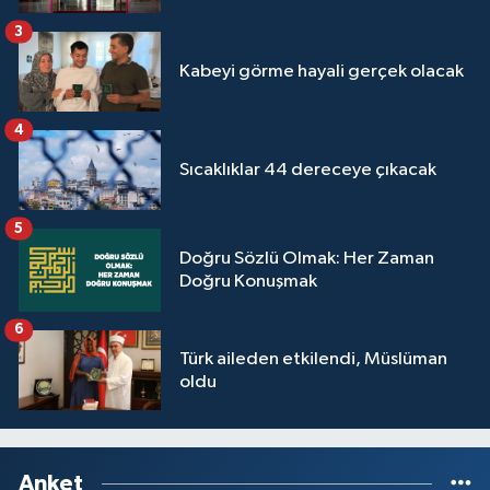
Sivas Müftülüğü
3
Şanlıurfa Müftülüğü
Kabeyi görme hayali gerçek olacak
Şırnak Müftülüğü
4
Sıcaklıklar 44 dereceye çıkacak
Tekirdağ Müftülüğü
5
Tokat Müftülüğü
Doğru Sözlü Olmak: Her Zaman
Doğru Konuşmak
Trabzon Müftülüğü
6
Tunceli Müftülüğü
Türk aileden etkilendi, Müslüman
oldu
Uşak Müftülüğü
Van Müftülüğü
Anket