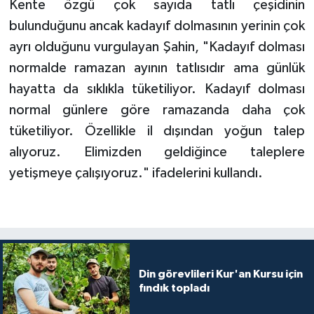
Kente özgü çok sayıda tatlı çeşidinin
bulunduğunu ancak kadayıf dolmasının yerinin çok
Konya Müftülüğü
ayrı olduğunu vurgulayan Şahin, "Kadayıf dolması
Kütahya Müftülüğü
normalde ramazan ayının tatlısıdır ama günlük
hayatta da sıklıkla tüketiliyor. Kadayıf dolması
Malatya Müftülüğü
normal günlere göre ramazanda daha çok
tüketiliyor. Özellikle il dışından yoğun talep
Manisa Müftülüğü
alıyoruz. Elimizden geldiğince taleplere
Mardin Müftülüğü
yetişmeye çalışıyoruz." ifadelerini kullandı.
Mersin Müftülüğü
Muğla Müftülüğü
Din görevlileri Kur'an Kursu için
Muş Müftülüğü
fındık topladı
Nevşehir Müftülüğü