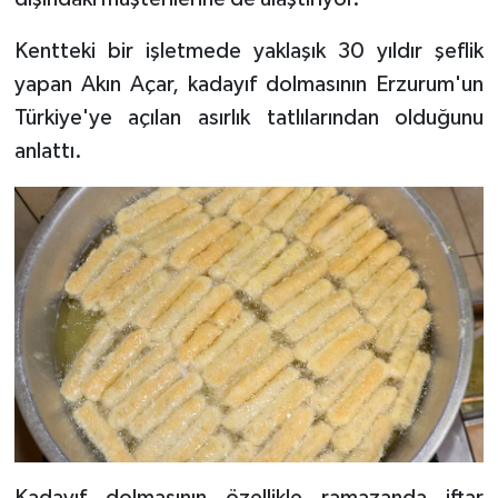
Diyarbakır Müftülüğü
İhtida Haberleri
Kentteki bir işletmede yaklaşık 30 yıldır şeflik
Düzce Müftülüğü
YAŞAM
yapan Akın Açar, kadayıf dolmasının Erzurum'un
Türkiye'ye açılan asırlık tatlılarından olduğunu
Edirne Müftülüğü
anlattı.
Elazığ Müftülüğü
Erzincan Müftülüğü
Erzurum Müftülüğü
Eskişehir Müftülüğü
Gaziantep Müftülüğü
Giresun Müftülüğü