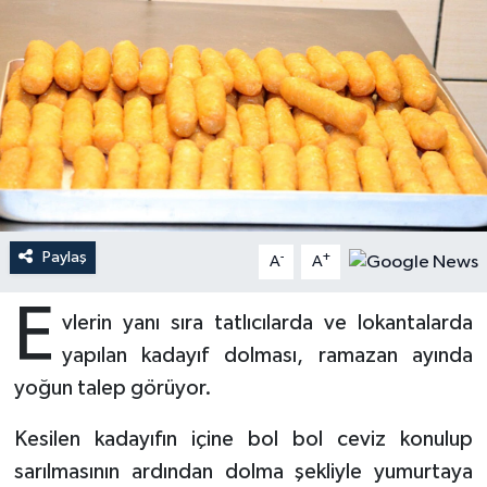
Ardahan Müftülüğü
Kudüs
Hutbeler
Artvin Müftülüğü
Kurban
DİYANET AKADEMİ
Aydın Müftülüğü
Mukabele
DİYANET GENÇLİK
Balıkesir Müftülüğü
Peygamberimizin Hayatı
DİYANET RADYO/TV
Paylaş
-
+
Bartın Müftülüğü
Ramazan
DEPREM
A
A
E
Batman Müftülüğü
Sahabeler
Dünya
vlerin yanı sıra tatlıcılarda ve lokantalarda
yapılan kadayıf dolması, ramazan ayında
Bayburt Müftülüğü
Zekat
Eğitim
yoğun talep görüyor.
Bilecik Müftülüğü
Kültür-Sanat
Kesilen kadayıfın içine bol bol ceviz konulup
sarılmasının ardından dolma şekliyle yumurtaya
Bingöl Müftülüğü
Aile