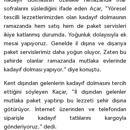
Kadayıf dolmasının özellikle ramazanda iftar
Gümüşhane Müftülüğü
sofralarını süslediğini ifade eden Açar, "Yöresel
tescilli lezzetlerimizden olan kadayıf dolmasının
Hakkari Müftülüğü
ramazanda hem satış hem de paket servisleri
ikiye katlanmış durumda. Yoğunluk dolayısıyla ek
Hatay Müftülüğü
mesai yapıyoruz. Genelde il dışına ve dışarıya
Iğdır Müftülüğü
paket servislerimiz daha yoğun oluyor. Zaten bu
şehirde olanlar ramazanda mutlaka evlerinde
Isparta Müftülüğü
kadayıf dolması yapıyor." diye konuştu.
İstanbul Müftülüğü
Kent dışından gelenlerin kadayıf dolmasını tercih
ettiğini söyleyen Kaçar, "İl dışından gelenler
İzmir Müftülüğü
mutlaka paket yaptırıp bu lezzeti şehir dışına
Kahramanmaraş Müftülüğü
götürüyor. İnternet üzerinden ve telefondan
siparişle kadayıf tatlılarını kargoyla
Karabük Müftülüğü
gönderiyoruz." dedi.