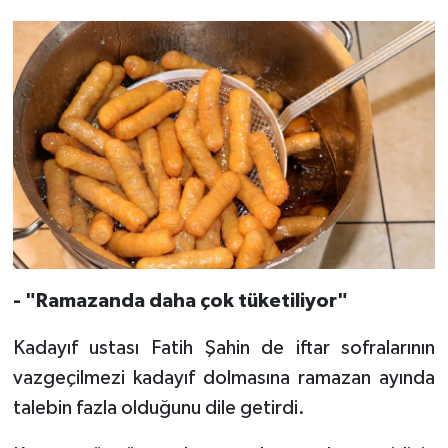
Karaman Müftülüğü
Kars Müftülüğü
Kastamonu Müftülüğü
Kayseri Müftülüğü
Kilis Müftülüğü
Kırıkkale Müftülüğü
- "Ramazanda daha çok tüketiliyor"
Kırklareli Müftülüğü
Kadayıf ustası Fatih Şahin de iftar sofralarının
vazgeçilmezi kadayıf dolmasına ramazan ayında
Kırşehir Müftülüğü
talebin fazla olduğunu dile getirdi.
Kocaeli Müftülüğü