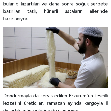
bulanıp kızartılan ve daha sonra soğuk şerbete
batırılan tatlı, hünerli ustaların ellerinde
Bitlis Müftülüğü
Sağlık
hazırlanıyor.
Bolu Müftülüğü
Makaleler
Burdur Müftülüğü
Ekonomi
Bursa Müftülüğü
Duyurular
Çanakkale Müftülüğü
Podcast
Çankırı Müftülüğü
Bilim, Teknoloji
Çorum Müftülüğü
Biyografiler
Dondurmayla da servis edilen Erzurum'un tescilli
Denizli Müftülüğü
Diyanet TV
lezzetini üreticiler, ramazan ayında kargoyla il
dışındaki müşterilerine de ulaştırıyor.