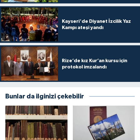
Niğde Müftülüğü
Kayseri'de Diyanet İzcilik Yaz
Kampı ateşi yandı
Ordu Müftülüğü
Osmaniye Müftülüğü
Rize’de kız Kur’an kursu için
Rize Müftülüğü
protokol imzalandı
Sakarya Müftülüğü
Samsun Müftülüğü
Bunlar da ilginizi çekebilir
Siirt Müftülüğü
Sinop Müftülüğü