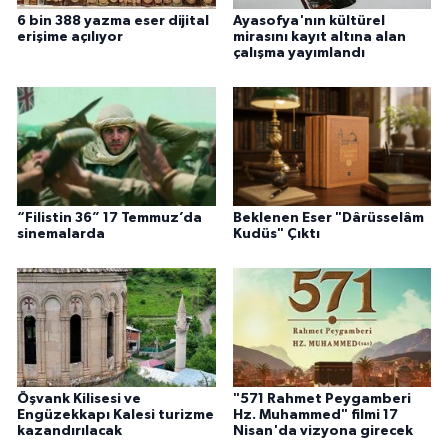
Sivas Müftülüğü
6 bin 388 yazma eser dijital
Ayasofya'nın kültürel
erişime açılıyor
mirasını kayıt altına alan
çalışma yayımlandı
Şanlıurfa Müftülüğü
Şırnak Müftülüğü
Tekirdağ Müftülüğü
Tokat Müftülüğü
“Filistin 36” 17 Temmuz’da
Beklenen Eser "Dârüsselâm
sinemalarda
Kudüs" Çıktı
Trabzon Müftülüğü
Tunceli Müftülüğü
Uşak Müftülüğü
Öşvank Kilisesi ve
"571 Rahmet Peygamberi
Engüzekkapı Kalesi turizme
Hz. Muhammed" filmi 17
Van Müftülüğü
kazandırılacak
Nisan'da vizyona girecek