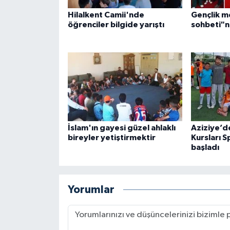
Hilalkent Camii'nde
Gençlik m
Konya Müftülüğü
öğrenciler bilgide yarıştı
sohbeti"n
Kütahya Müftülüğü
Malatya Müftülüğü
Manisa Müftülüğü
Mardin Müftülüğü
İslam'ın gayesi güzel ahlaklı
Aziziye’d
bireyler yetiştirmektir
Kursları S
başladı
Mersin Müftülüğü
Muğla Müftülüğü
Yorumlar
Muş Müftülüğü
Nevşehir Müftülüğü