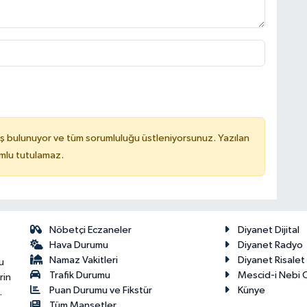
ş bulunuyor ve tüm sorumluluğu üstleniyorsunuz. Yazılan
mlu tutulamaz.
Nöbetçi Eczaneler
Diyanet Dijital
Hava Durumu
Diyanet Radyo
Namaz Vakitleri
Diyanet Risale
u
Trafik Durumu
Mescid-i Nebi C
rin
Puan Durumu ve Fikstür
Künye
.
Tüm Manşetler