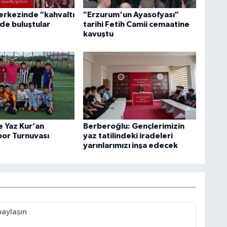
erkezinde "kahvaltı
"Erzurum'un Ayasofyası"
de buluştular
tarihi Fetih Camii cemaatine
kavuştu
e Yaz Kur’an
Berberoğlu: Gençlerimizin
por Turnuvası
yaz tatilindeki iradeleri
yarınlarımızı inşa edecek