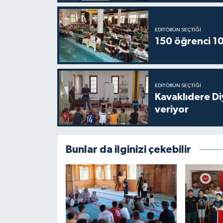
Karaman Müftülüğü
EDITÖRÜN SEÇTIĞI
Kars Müftülüğü
150 öğrenci 10
Kastamonu Müftülüğü
EDITÖRÜN SEÇTIĞI
Kayseri Müftülüğü
Kavaklıdere D
veriyor
Kilis Müftülüğü
Kırıkkale Müftülüğü
Bunlar da ilginizi çekebilir
Kırklareli Müftülüğü
Kırşehir Müftülüğü
Kocaeli Müftülüğü