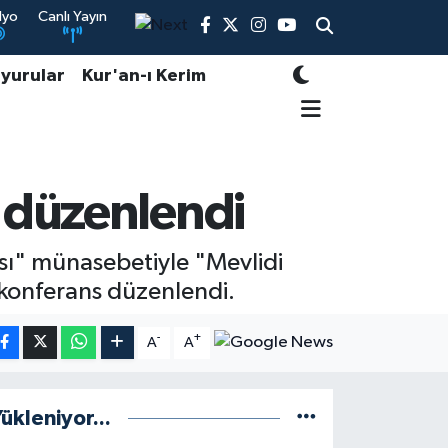
dyo
Canlı Yayın
yurular
Kur'an-ı Kerim
 düzenlendi
sı" münasebetiyle "Mevlidi
 konferans düzenlendi.
-
+
A
A
ükleniyor...