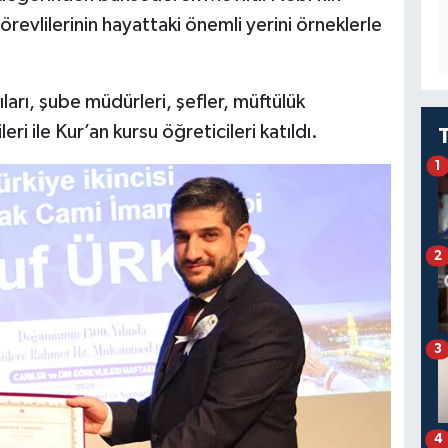
revlilerinin hayattaki önemli yerini örneklerle
arı, şube müdürleri, şefler, müftülük
i ile Kur’an kursu öğreticileri katıldı.
1
2
3
4