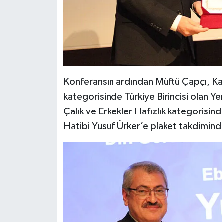
Diyarbakır Müftülüğü
İhtida Haberleri
Düzce Müftülüğü
YAŞAM
Edirne Müftülüğü
Elazığ Müftülüğü
Konferansın ardından Müftü Çapçı, Ka
kategorisinde Türkiye Birincisi olan Y
Erzincan Müftülüğü
Çalık ve Erkekler Hafızlık kategorisind
Hatibi Yusuf Ürker’e plaket takdimin
Erzurum Müftülüğü
Eskişehir Müftülüğü
Gaziantep Müftülüğü
Giresun Müftülüğü