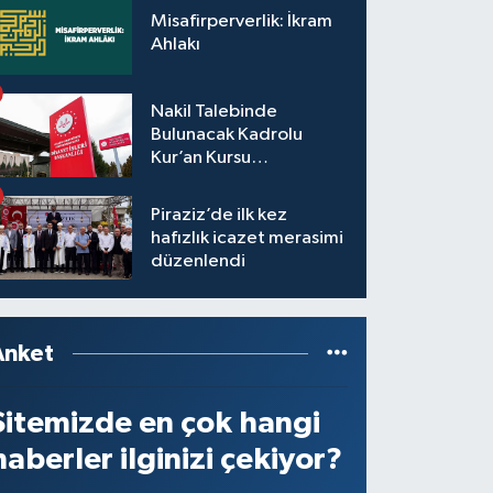
Misafirperverlik: İkram
Ahlakı
Nakil Talebinde
Bulunacak Kadrolu
Kur’an Kursu
Öğreticilerinin Başvuru,
Tercih ve Yerleştirme
Piraziz’de ilk kez
İşlemleri duyurusu
hafızlık icazet merasimi
düzenlendi
Anket
Sitemizde en çok hangi
haberler ilginizi çekiyor?