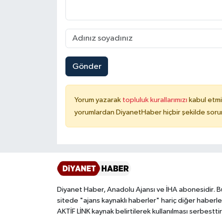
Niğde Müftülüğü
Ordu Müftülüğü
Gönder
Osmaniye Müftülüğü
Yorum yazarak
topluluk kurallarımızı
kabul etmi
Rize Müftülüğü
yorumlardan DiyanetHaber hiçbir şekilde soru
Sakarya Müftülüğü
Samsun Müftülüğü
Siirt Müftülüğü
Diyanet Haber, Anadolu Ajansı ve İHA abonesidir. B
sitede "ajans kaynaklı haberler" hariç diğer haberle
Sinop Müftülüğü
AKTİF LİNK kaynak belirtilerek kullanılması serbesttir