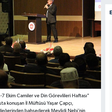
-7 Ekim Camiler ve Din Görevlileri Haftası"
ta konuşan İl Müftüsü Yaşar Çapçı,
değerinden bahsederek Mevlidi Nebi’nin