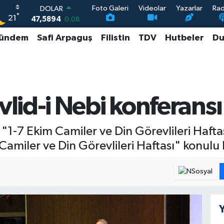
Foto Galeri
Videolar
Yazarlar
Ra
DOLAR
°
21
47,5894
0.08
EURO
ündem
Safi Arpaguş
Filistin
TDV
Hutbeler
Du
55,0398
-0.02
STERLİN
64,1581
0.16
GRAM ALTIN
6527.85
0.54
BİST100
lid-i Nebi konferansı
13.703
11
1-7 Ekim Camiler ve Din Görevlileri Hafta
Camiler ve Din Görevlileri Haftası" konulu
Y