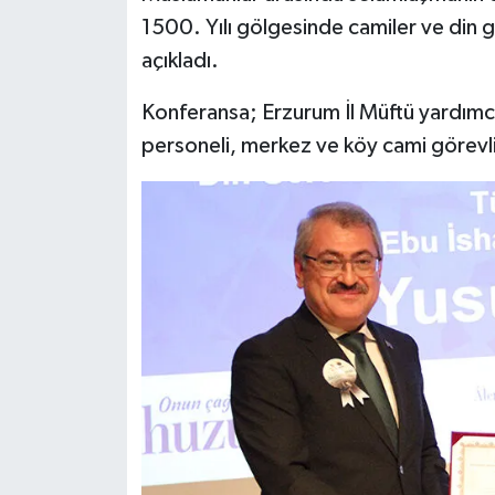
1500. Yılı gölgesinde camiler ve din gö
Bitlis Müftülüğü
Sağlık
açıkladı.
Bolu Müftülüğü
Makaleler
Konferansa; Erzurum İl Müftü yardımcıl
personeli, merkez ve köy cami görevliler
Burdur Müftülüğü
Ekonomi
Bursa Müftülüğü
Duyurular
Çanakkale Müftülüğü
Podcast
Çankırı Müftülüğü
Bilim, Teknoloji
Çorum Müftülüğü
Biyografiler
Denizli Müftülüğü
Diyanet TV