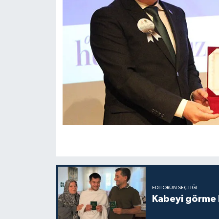
Gümüşhane Müftülüğü
Hakkari Müftülüğü
Hatay Müftülüğü
Iğdır Müftülüğü
Isparta Müftülüğü
İstanbul Müftülüğü
İzmir Müftülüğü
Kahramanmaraş Müftülüğü
EDITÖRÜN SEÇTIĞI
Kabeyi görme 
Karabük Müftülüğü