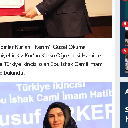
5
dınlar Kur’an-ı Kerim’i Güzel Okuma
6
enişehir Kız Kur’an Kursu Öğreticisi Hamide
e Türkiye ikincisi olan Ebu İshak Camii İmam
de bulundu.