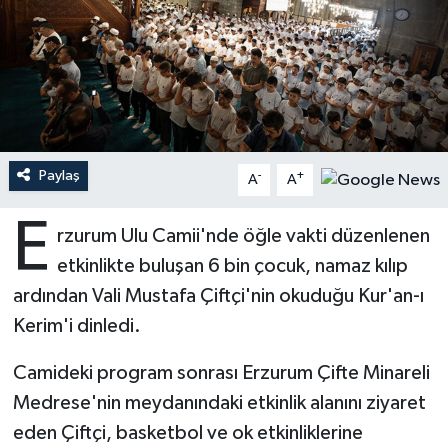
Ardahan Müftülüğü
Kudüs
Hutbeler
Artvin Müftülüğü
Kurban
DİYANET AKADEMİ
Aydın Müftülüğü
Mukabele
DİYANET GENÇLİK
Paylaş
-
+
A
A
Balıkesir Müftülüğü
Peygamberimizin Hayatı
DİYANET RADYO/TV
E
rzurum Ulu Camii'nde öğle vakti düzenlenen
Bartın Müftülüğü
Ramazan
DEPREM
etkinlikte buluşan 6 bin çocuk, namaz kılıp
Batman Müftülüğü
Sahabeler
Dünya
ardından Vali Mustafa Çiftçi'nin okuduğu Kur'an-ı
Kerim'i dinledi.
Bayburt Müftülüğü
Zekat
Eğitim
Camideki program sonrası Erzurum Çifte Minareli
Bilecik Müftülüğü
Kültür-Sanat
Medrese'nin meydanındaki etkinlik alanını ziyaret
eden Çiftçi, basketbol ve ok etkinliklerine
Bingöl Müftülüğü
Aile