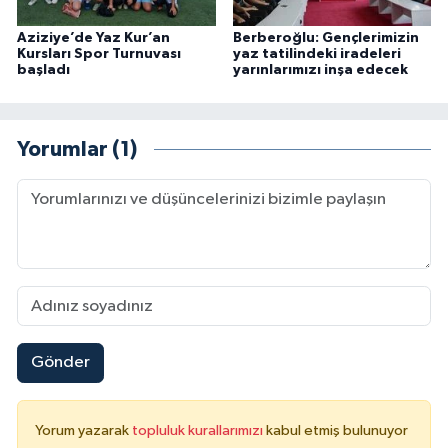
Aziziye’de Yaz Kur’an
Berberoğlu: Gençlerimizin
Konya Müftülüğü
Kursları Spor Turnuvası
yaz tatilindeki iradeleri
başladı
yarınlarımızı inşa edecek
Kütahya Müftülüğü
Malatya Müftülüğü
Yorumlar (1)
Manisa Müftülüğü
Mardin Müftülüğü
Mersin Müftülüğü
Muğla Müftülüğü
Gönder
Muş Müftülüğü
Yorum yazarak
topluluk kurallarımızı
kabul etmiş bulunuyor
Nevşehir Müftülüğü