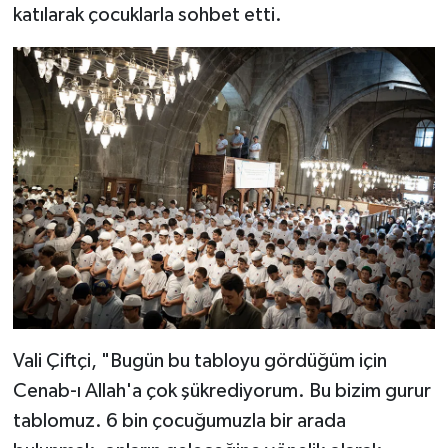
katılarak çocuklarla sohbet etti.
Bitlis Müftülüğü
Sağlık
Bolu Müftülüğü
Makaleler
Burdur Müftülüğü
Ekonomi
Bursa Müftülüğü
Duyurular
Çanakkale Müftülüğü
Podcast
Çankırı Müftülüğü
Bilim, Teknoloji
Çorum Müftülüğü
Biyografiler
Vali Çiftçi, "Bugün bu tabloyu gördüğüm için
Cenab-ı Allah'a çok şükrediyorum. Bu bizim gurur
Denizli Müftülüğü
Diyanet TV
tablomuz. 6 bin çocuğumuzla bir arada