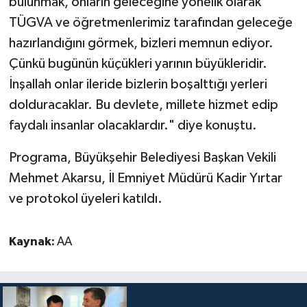
bulunmak, onların geleceğine yönelik olarak
Diyarbakır Müftülüğü
İhtida Haberleri
TÜGVA ve öğretmenlerimiz tarafından geleceğe
Düzce Müftülüğü
YAŞAM
hazırlandığını görmek, bizleri memnun ediyor.
Çünkü bugünün küçükleri yarının büyükleridir.
Edirne Müftülüğü
İnşallah onlar ileride bizlerin boşalttığı yerleri
dolduracaklar. Bu devlete, millete hizmet edip
Elazığ Müftülüğü
faydalı insanlar olacaklardır." diye konuştu.
Erzincan Müftülüğü
Programa, Büyükşehir Belediyesi Başkan Vekili
Mehmet Akarsu, İl Emniyet Müdürü Kadir Yırtar
Erzurum Müftülüğü
ve protokol üyeleri katıldı.
Eskişehir Müftülüğü
Kaynak:
AA
Gaziantep Müftülüğü
Giresun Müftülüğü