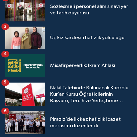
Sözleşmeli personel alım sınavı yer
Yalova Müftülüğü
ve tarih duyurusu
Yozgat Müftülüğü
3
Üç kız kardeşin hafızlık yolculuğu
Zonguldak Müftülüğü
4
Misafirperverlik: İkram Ahlakı
5
Nakil Talebinde Bulunacak Kadrolu
Kur’an Kursu Öğreticilerinin
Başvuru, Tercih ve Yerleştirme
İşlemleri duyurusu
6
Piraziz’de ilk kez hafızlık icazet
merasimi düzenlendi