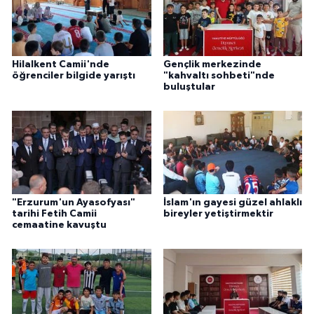
Karaman Müftülüğü
Kars Müftülüğü
Hilalkent Camii'nde
Gençlik merkezinde
öğrenciler bilgide yarıştı
"kahvaltı sohbeti"nde
buluştular
Kastamonu Müftülüğü
Kayseri Müftülüğü
Kilis Müftülüğü
Kırıkkale Müftülüğü
"Erzurum'un Ayasofyası"
İslam'ın gayesi güzel ahlaklı
tarihi Fetih Camii
bireyler yetiştirmektir
cemaatine kavuştu
Kırklareli Müftülüğü
Kırşehir Müftülüğü
Kocaeli Müftülüğü