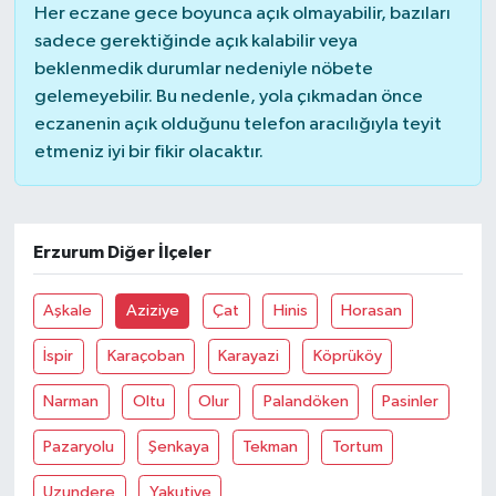
Her eczane gece boyunca açık olmayabilir, bazıları
sadece gerektiğinde açık kalabilir veya
Bitlis Müftülüğü
Sağlık
beklenmedik durumlar nedeniyle nöbete
gelemeyebilir. Bu nedenle, yola çıkmadan önce
Bolu Müftülüğü
Makaleler
eczanenin açık olduğunu telefon aracılığıyla teyit
etmeniz iyi bir fikir olacaktır.
Burdur Müftülüğü
Ekonomi
Bursa Müftülüğü
Duyurular
Erzurum Diğer İlçeler
Çanakkale Müftülüğü
Podcast
Aşkale
Aziziye
Çat
Hinis
Horasan
Çankırı Müftülüğü
Bilim, Teknoloji
İspir
Karaçoban
Karayazi
Köprüköy
Çorum Müftülüğü
Biyografiler
Narman
Oltu
Olur
Palandöken
Pasinler
Denizli Müftülüğü
Diyanet TV
Pazaryolu
Şenkaya
Tekman
Tortum
Uzundere
Yakutiye