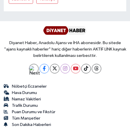
Diyarbakır Müftülüğü
İhtida Haberleri
Düzce Müftülüğü
YAŞAM
Edirne Müftülüğü
Diyanet Haber, Anadolu Ajansı ve İHA abonesidir. Bu sitede
Elazığ Müftülüğü
"ajans kaynaklı haberler" hariç diğer haberlerin AKTİF LİNK kaynak
belirtilerek kullanılması serbesttir.
Erzincan Müftülüğü
Erzurum Müftülüğü
Nöbetçi Eczaneler
Eskişehir Müftülüğü
Hava Durumu
Namaz Vakitleri
Gaziantep Müftülüğü
Trafik Durumu
Puan Durumu ve Fikstür
Tüm Manşetler
Giresun Müftülüğü
Son Dakika Haberleri