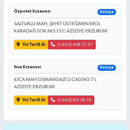
Ardahan Müftülüğü
Kudüs
Hutbeler
Özpolat Eczanesi
Aziziye
SALTUKLU MAH. ŞEHİT ÜSTEĞMEN EROL
Artvin Müftülüğü
Kurban
DİYANET AKADEMİ
KARADAĞ SOK.NO:13 C AZİZİYE-ERZURUM
Aydın Müftülüğü
Mukabele
DİYANET GENÇLİK
Yol Tarifi Al
0 (442) 408 27 57
Balıkesir Müftülüğü
Peygamberimizin Hayatı
DİYANET RADYO/TV
Ilıca Eczanesi
Aziziye
Bartın Müftülüğü
Ramazan
DEPREM
ILICA MAH.OSMANGAZİ 2 CAD.NO:7 L
Batman Müftülüğü
Sahabeler
Dünya
AZİZİYE-ERZURUM
Bayburt Müftülüğü
Zekat
Eğitim
Yol Tarifi Al
0 (442) 631 26 74
Bilecik Müftülüğü
Kültür-Sanat
Bingöl Müftülüğü
Aile