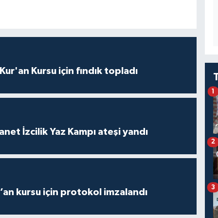
 Kur'an Kursu için fındık topladı
1
anet İzcilik Yaz Kampı ateşi yandı
2
3
r’an kursu için protokol imzalandı