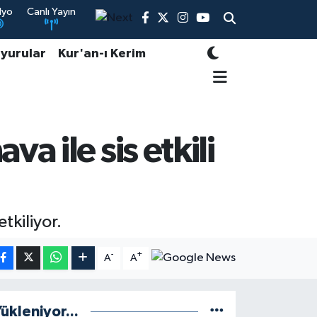
dyo
Canlı Yayın
yurular
Kur'an-ı Kerim
 ile sis etkili
tkiliyor.
-
+
A
A
ükleniyor...