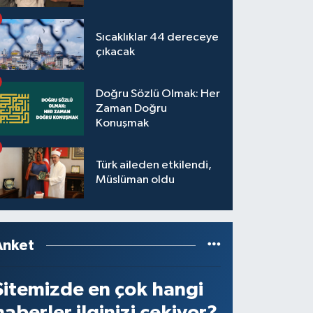
Sıcaklıklar 44 dereceye
çıkacak
Doğru Sözlü Olmak: Her
Zaman Doğru
Konuşmak
Türk aileden etkilendi,
Müslüman oldu
Anket
Sitemizde en çok hangi
haberler ilginizi çekiyor?