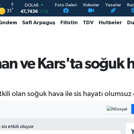
Foto Galeri
Videolar
Yazarlar
Ra
DOLAR
°
31
47,7436
0.18
EURO
ündem
Safi Arpaguş
Filistin
TDV
Hutbeler
Du
55,2510
0.32
STERLİN
64,4811
0.38
GRAM ALTIN
6660.55
0.03
BİST100
 ve Kars'ta soğuk hava
13.779
-14
li olan soğuk hava ile sis hayatı olumsuz e
Y