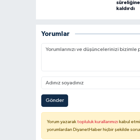
süreliğin
Gümüşhane Müftülüğü
kaldırdı
Hakkari Müftülüğü
Yorumlar
Hatay Müftülüğü
Iğdır Müftülüğü
Isparta Müftülüğü
İstanbul Müftülüğü
Gönder
İzmir Müftülüğü
Kahramanmaraş Müftülüğü
Yorum yazarak
topluluk kurallarımızı
kabul etmi
yorumlardan DiyanetHaber hiçbir şekilde soru
Karabük Müftülüğü