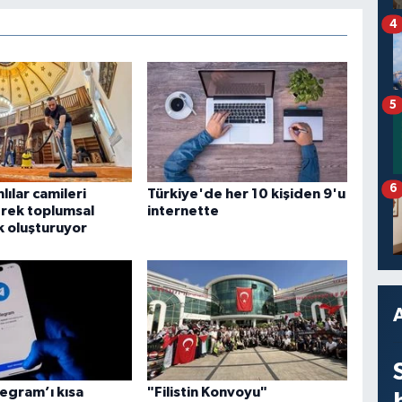
4
5
6
lılar camileri
Türkiye'de her 10 kişiden 9'u
rek toplumsal
internette
k oluşturuyor
legram’ı kısa
"Filistin Konvoyu"