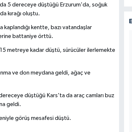
altında 5 dereceye düştüğü Erzurum'da, soğuk
da kırağı oluştu.
la kaplandığı kentte, bazı vatandaşlar
erine battaniye örttü.
 15 metreye kadar düştü, sürücüler ilerlemekte
anma ve don meydana geldi, ağaç ve
 7 dereceye düştüğü Kars'ta da araç camları buz
na geldi.
eniyle görüş mesafesi düştü.