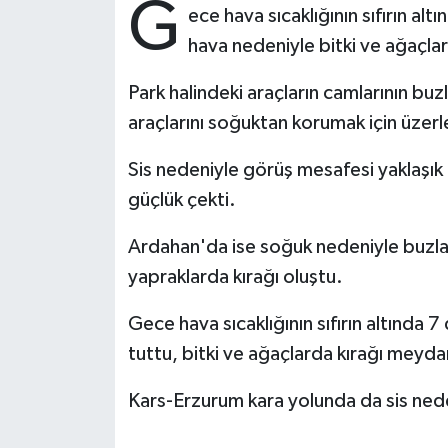
G
ece hava sıcaklığının sıfırın 
Ardahan Müftülüğü
Kudüs
Hutbeler
hava nedeniyle bitki ve ağaçlar
Artvin Müftülüğü
Kurban
DİYANET AKADEMİ
Park halindeki araçların camlarının buz
araçlarını soğuktan korumak için üzerl
Aydın Müftülüğü
Mukabele
DİYANET GENÇLİK
Sis nedeniyle görüş mesafesi yaklaşık
Balıkesir Müftülüğü
Peygamberimizin Hayatı
DİYANET RADYO/TV
güçlük çekti.
Bartın Müftülüğü
Ramazan
DEPREM
Ardahan'da ise soğuk nedeniyle buzl
yapraklarda kırağı oluştu.
Batman Müftülüğü
Sahabeler
Dünya
Gece hava sıcaklığının sıfırın altında
Bayburt Müftülüğü
Zekat
Eğitim
tuttu, bitki ve ağaçlarda kırağı meyda
Bilecik Müftülüğü
Kültür-Sanat
Kars-Erzurum kara yolunda da sis ned
Bingöl Müftülüğü
Aile