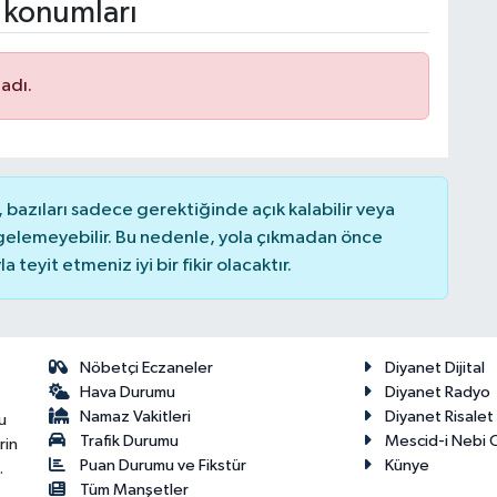
 konumları
adı.
bazıları sadece gerektiğinde açık kalabilir veya
elemeyebilir. Bu nedenle, yola çıkmadan önce
teyit etmeniz iyi bir fikir olacaktır.
Nöbetçi Eczaneler
Diyanet Dijital
Hava Durumu
Diyanet Radyo
Namaz Vakitleri
Diyanet Risale
u
Trafik Durumu
Mescid-i Nebi C
rin
Puan Durumu ve Fikstür
Künye
.
Tüm Manşetler