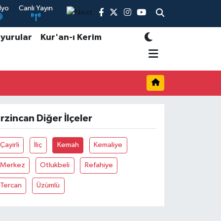
dyo
Canlı Yayın
yurular
Kur'an-ı Kerim
rzincan Diğer İlçeler
Çayirli
İliç
Kemah
Kemaliye
Merkez
Otlukbeli
Refahiye
Tercan
Üzümlü