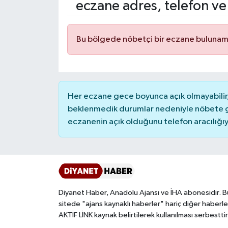
eczane adres, telefon ve
Ardahan Müftülüğü
Kudüs
Hutbeler
Bu bölgede nöbetçi bir eczane bulunam
Artvin Müftülüğü
Kurban
DİYANET AKADEMİ
Aydın Müftülüğü
Mukabele
DİYANET GENÇLİK
Balıkesir Müftülüğü
Peygamberimizin Hayatı
DİYANET RADYO/TV
Her eczane gece boyunca açık olmayabilir, 
beklenmedik durumlar nedeniyle nöbete g
eczanenin açık olduğunu telefon aracılığıyla 
Bartın Müftülüğü
Ramazan
DEPREM
Batman Müftülüğü
Sahabeler
Dünya
Bayburt Müftülüğü
Zekat
Eğitim
Diyanet Haber, Anadolu Ajansı ve İHA abonesidir. B
Bilecik Müftülüğü
Kültür-Sanat
sitede "ajans kaynaklı haberler" hariç diğer haberle
AKTİF LİNK kaynak belirtilerek kullanılması serbesttir
Bingöl Müftülüğü
Aile