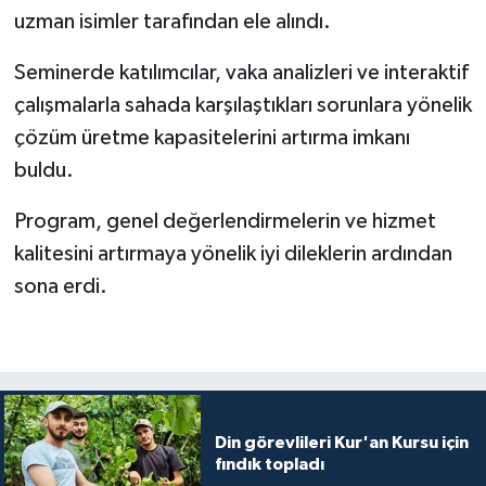
Gümüşhane Müftülüğü
uzman isimler tarafından ele alındı.
Seminerde katılımcılar, vaka analizleri ve interaktif
Hakkari Müftülüğü
çalışmalarla sahada karşılaştıkları sorunlara yönelik
Hatay Müftülüğü
çözüm üretme kapasitelerini artırma imkanı
buldu.
Iğdır Müftülüğü
Program, genel değerlendirmelerin ve hizmet
Isparta Müftülüğü
kalitesini artırmaya yönelik iyi dileklerin ardından
sona erdi.
İstanbul Müftülüğü
İzmir Müftülüğü
Kahramanmaraş Müftülüğü
Din görevlileri Kur'an Kursu için
Karabük Müftülüğü
fındık topladı