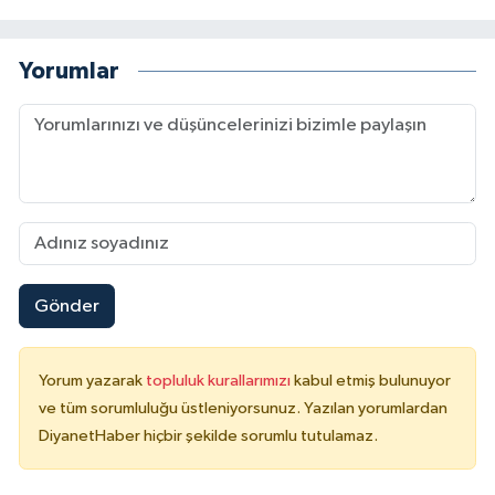
Niğde Müftülüğü
Yorumlar
Ordu Müftülüğü
Osmaniye Müftülüğü
Rize Müftülüğü
Sakarya Müftülüğü
Gönder
Samsun Müftülüğü
Yorum yazarak
topluluk kurallarımızı
kabul etmiş bulunuyor
Siirt Müftülüğü
ve tüm sorumluluğu üstleniyorsunuz. Yazılan yorumlardan
DiyanetHaber hiçbir şekilde sorumlu tutulamaz.
Sinop Müftülüğü