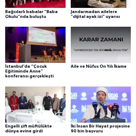
Konya Müftülüğü
Bağcılarlı babalar "Baba
Jandarmadan ailelere
Okulu"nda buluştu
"dijital ayak izi" uyarısı
Kütahya Müftülüğü
Malatya Müftülüğü
Manisa Müftülüğü
İstanbul’da “Çocuk
Aile ve Nüfus On Yılı İkame
Eğitiminde Anne”
Mardin Müftülüğü
konferansı gerçekleşti
Mersin Müftülüğü
Muğla Müftülüğü
Muş Müftülüğü
Engelli çift müftülükte
İki İnsan Bir Hayat projesine
dünya evine girdi
90 bin başvuru
Nevşehir Müftülüğü