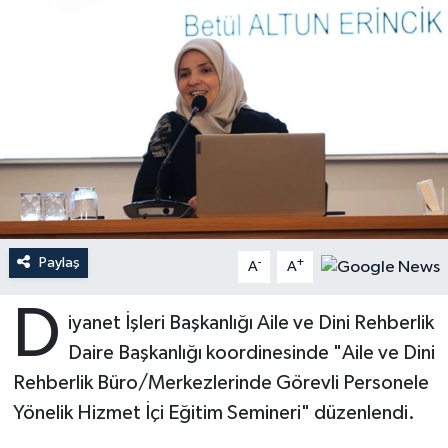
Ardahan Müftülüğü
Kudüs
Hutbeler
Artvin Müftülüğü
Kurban
DİYANET AKADEMİ
Aydın Müftülüğü
Mukabele
DİYANET GENÇLİK
Balıkesir Müftülüğü
Peygamberimizin Hayatı
DİYANET RADYO/TV
Bartın Müftülüğü
Ramazan
DEPREM
Paylaş
-
+
A
A
Batman Müftülüğü
Sahabeler
Dünya
D
iyanet İşleri Başkanlığı Aile ve Dini Rehberlik
Bayburt Müftülüğü
Zekat
Eğitim
Daire Başkanlığı koordinesinde "Aile ve Dini
Rehberlik Büro/Merkezlerinde Görevli Personele
Bilecik Müftülüğü
Kültür-Sanat
Yönelik Hizmet İçi Eğitim Semineri" düzenlendi.
Bingöl Müftülüğü
Aile