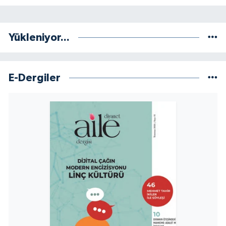
Sivas Müftülüğü
Şanlıurfa Müftülüğü
Yükleniyor...
Şırnak Müftülüğü
E-Dergiler
Tekirdağ Müftülüğü
Tokat Müftülüğü
Trabzon Müftülüğü
Tunceli Müftülüğü
Uşak Müftülüğü
Van Müftülüğü