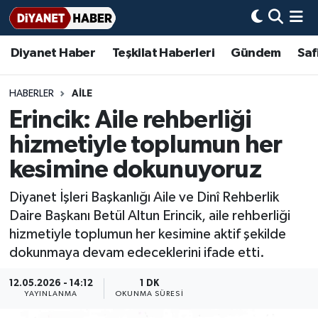
Diyanet Haber
Teşkilat Haberleri
Gündem
Saf
Diyanet Haber
Adana Müftülüğü
Bir Ayet
Aile Dergisi
İmam Hatip Okulları
Başmakale
Hadis-i Şerifler
Nöbetçi Eczaneler
Teşkilat Haberleri
Adıyaman Müftülüğü
Bir Hikaye
Aylık Dergi
Hayat Okumaları
Hava Durumu
HABERLER
AİLE
Erincik: Aile rehberliği
Afyonkarahisar Müftülüğü
Gündem
Biyografiler
Ankara Namaz Vakitleri
hizmetiyle toplumun her
Ağrı Müftülüğü
#Keşfet
Dini kavramlar
Trafik Durumu
kesimine dokunuyoruz
Diyanet İşleri Başkanlığı Aile ve Dinî Rehberlik
Aksaray Müftülüğü
Diyanet Bilgi
Basında Bugün
Süper Lig Puan Durumu ve Fikstür
Daire Başkanı Betül Altun Erincik, aile rehberliği
hizmetiyle toplumun her kesimine aktif şekilde
Amasya Müftülüğü
Diyanet Takvimi
DİYANET eKİTAP
Tüm Manşetler
dokunmaya devam edeceklerini ifade etti.
Ankara Müftülüğü
Dualar
Diyanet Dergi
Son Dakika Haberleri
12.05.2026 - 14:12
1 DK
YAYINLANMA
OKUNMA SÜRESI
Antalya Müftülüğü
Hadislerle İslam
TDV
Haber Arşivi