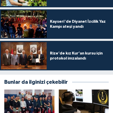
Karaman Müftülüğü
Kars Müftülüğü
Kayseri'de Diyanet İzcilik Yaz
Kampı ateşi yandı
Kastamonu Müftülüğü
Kayseri Müftülüğü
Rize’de kız Kur’an kursu için
protokol imzalandı
Kilis Müftülüğü
Kırıkkale Müftülüğü
Bunlar da ilginizi çekebilir
Kırklareli Müftülüğü
Kırşehir Müftülüğü
Kocaeli Müftülüğü