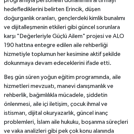
programıyla personelin donanımını artırmayı
Diyarbakır Müftülüğü
İhtida Haberleri
hedeflediklerini belirten Erincik, düşen
Düzce Müftülüğü
YAŞAM
doğurganlık oranları, gençlerdeki kimlik bunalımı
ve dijitalleşmenin etkileri gibi güncel sorunlara
Edirne Müftülüğü
karşı "Değerleriyle Güçlü Ailem" projesi ve ALO
190 hattına entegre edilen aile rehberliği
Elazığ Müftülüğü
hizmetiyle toplumun her kesimine aktif şekilde
dokunmaya devam edeceklerini ifade etti.
Erzincan Müftülüğü
Beş gün süren yoğun eğitim programında, aile
Erzurum Müftülüğü
hizmetleri mevzuatı, manevi danışmanlık ve
Eskişehir Müftülüğü
rehberlik, bağımlılıkla mücadele, şiddetin
önlenmesi, aile içi iletişim, çocuk ihmal ve
Gaziantep Müftülüğü
istismarı, dijital okuryazarlık, güncel inanç
problemleri, İslam aile hukuku, boşanma süreçleri
Giresun Müftülüğü
ve vaka analizleri gibi pek çok konu alanında