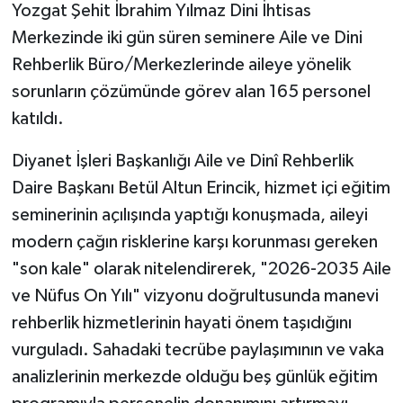
Yozgat Şehit İbrahim Yılmaz Dini İhtisas
Merkezinde iki gün süren seminere Aile ve Dini
Bitlis Müftülüğü
Sağlık
Rehberlik Büro/Merkezlerinde aileye yönelik
Bolu Müftülüğü
Makaleler
sorunların çözümünde görev alan 165 personel
katıldı.
Burdur Müftülüğü
Ekonomi
Diyanet İşleri Başkanlığı Aile ve Dinî Rehberlik
Bursa Müftülüğü
Duyurular
Daire Başkanı Betül Altun Erincik, hizmet içi eğitim
seminerinin açılışında yaptığı konuşmada, aileyi
Çanakkale Müftülüğü
Podcast
modern çağın risklerine karşı korunması gereken
"son kale" olarak nitelendirerek, "2026-2035 Aile
Çankırı Müftülüğü
Bilim, Teknoloji
ve Nüfus On Yılı" vizyonu doğrultusunda manevi
Çorum Müftülüğü
Biyografiler
rehberlik hizmetlerinin hayati önem taşıdığını
vurguladı. Sahadaki tecrübe paylaşımının ve vaka
Denizli Müftülüğü
Diyanet TV
analizlerinin merkezde olduğu beş günlük eğitim