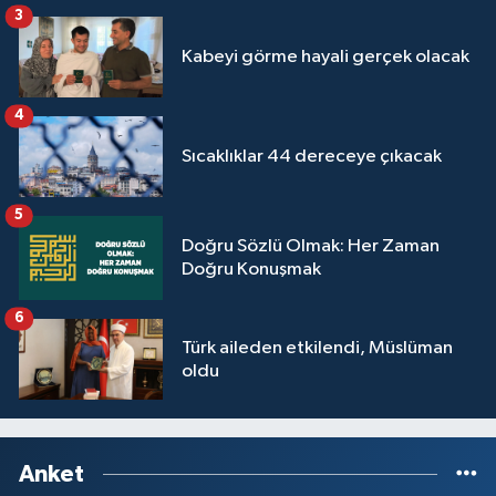
3
Kabeyi görme hayali gerçek olacak
4
Sıcaklıklar 44 dereceye çıkacak
5
Doğru Sözlü Olmak: Her Zaman
Doğru Konuşmak
6
Türk aileden etkilendi, Müslüman
oldu
Anket