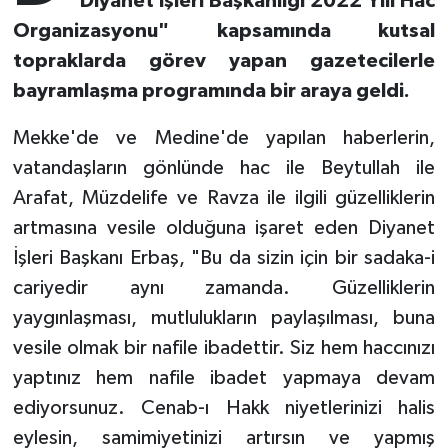
"Diyanet İşleri Başkanlığı 2022 Yılı Hac
Organizasyonu" kapsamında kutsal
Bitlis Müftülüğü
Sağlık
topraklarda görev yapan gazetecilerle
bayramlaşma programında bir araya geldi.
Bolu Müftülüğü
Makaleler
Mekke'de ve Medine'de yapılan haberlerin,
Burdur Müftülüğü
Ekonomi
vatandaşların gönlünde hac ile Beytullah ile
Arafat, Müzdelife ve Ravza ile ilgili güzelliklerin
Bursa Müftülüğü
Duyurular
artmasına vesile olduğuna işaret eden Diyanet
Çanakkale Müftülüğü
Podcast
İşleri Başkanı Erbaş, "Bu da sizin için bir sadaka-i
cariyedir aynı zamanda. Güzelliklerin
Çankırı Müftülüğü
Bilim, Teknoloji
yaygınlaşması, mutlulukların paylaşılması, buna
vesile olmak bir nafile ibadettir. Siz hem haccınızı
Çorum Müftülüğü
Biyografiler
yaptınız hem nafile ibadet yapmaya devam
Denizli Müftülüğü
Diyanet TV
ediyorsunuz. Cenab-ı Hakk niyetlerinizi halis
eylesin, samimiyetinizi artırsın ve yapmış