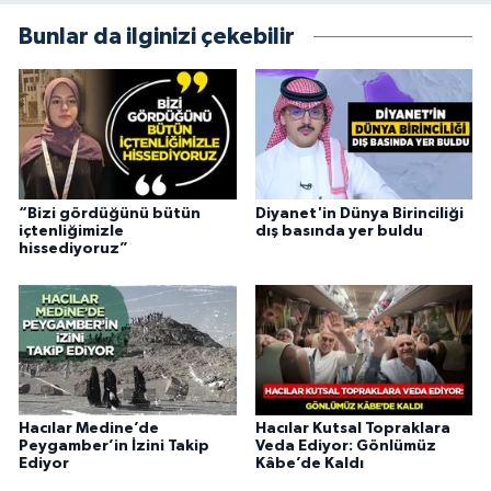
Bunlar da ilginizi çekebilir
Konya Müftülüğü
Kütahya Müftülüğü
Malatya Müftülüğü
Manisa Müftülüğü
“Bizi gördüğünü bütün
Diyanet'in Dünya Birinciliği
içtenliğimizle
dış basında yer buldu
hissediyoruz”
Mardin Müftülüğü
Mersin Müftülüğü
Muğla Müftülüğü
Hacılar Medine’de
Hacılar Kutsal Topraklara
Muş Müftülüğü
Peygamber’in İzini Takip
Veda Ediyor: Gönlümüz
Ediyor
Kâbe’de Kaldı
Nevşehir Müftülüğü