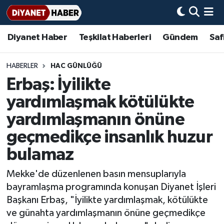
Diyanet Haber
Teşkilat Haberleri
Gündem
Saf
Diyanet Haber
Adana Müftülüğü
Bir Ayet
Aile Dergisi
İmam Hatip Okulları
Başmakale
Hadis-i Şerifler
Nöbetçi Eczaneler
Teşkilat Haberleri
Adıyaman Müftülüğü
Bir Hikaye
Aylık Dergi
Hayat Okumaları
Hava Durumu
HABERLER
HAC GÜNLÜĞÜ
Erbaş: İyilikte
Afyonkarahisar Müftülüğü
Gündem
Biyografiler
Ankara Namaz Vakitleri
yardımlaşmak kötülükte
Ağrı Müftülüğü
#Keşfet
Dini kavramlar
Trafik Durumu
yardımlaşmanın önüne
geçmedikçe insanlık huzur
Aksaray Müftülüğü
Diyanet Bilgi
Basında Bugün
Süper Lig Puan Durumu ve Fikstür
bulamaz
Amasya Müftülüğü
Diyanet Takvimi
DİYANET eKİTAP
Tüm Manşetler
Mekke'de düzenlenen basın mensuplarıyla
bayramlaşma programında konuşan Diyanet İşleri
Ankara Müftülüğü
Dualar
Diyanet Dergi
Son Dakika Haberleri
Başkanı Erbaş, "İyilikte yardımlaşmak, kötülükte
ve günahta yardımlaşmanın önüne geçmedikçe
Antalya Müftülüğü
Hadislerle İslam
TDV
Haber Arşivi