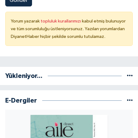
Gönder
Sivas Müftülüğü
Şanlıurfa Müftülüğü
Yorum yazarak
topluluk kurallarımızı
kabul etmiş bulunuyor
ve tüm sorumluluğu üstleniyorsunuz. Yazılan yorumlardan
Şırnak Müftülüğü
DiyanetHaber hiçbir şekilde sorumlu tutulamaz.
Tekirdağ Müftülüğü
Tokat Müftülüğü
Yükleniyor...
Trabzon Müftülüğü
Tunceli Müftülüğü
E-Dergiler
Uşak Müftülüğü
Van Müftülüğü