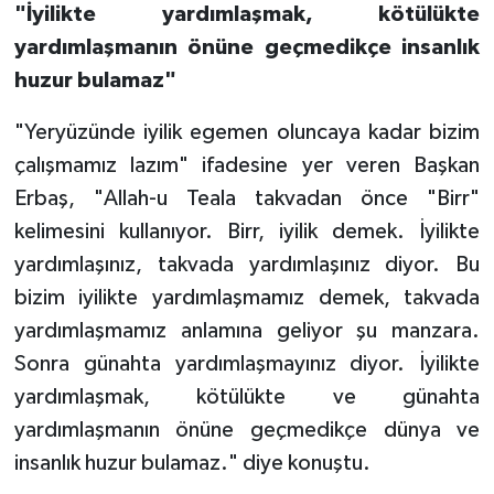
"İyilikte yardımlaşmak, kötülükte
Gümüşhane Müftülüğü
yardımlaşmanın önüne geçmedikçe insanlık
Hakkari Müftülüğü
huzur bulamaz"
"Yeryüzünde iyilik egemen oluncaya kadar bizim
Hatay Müftülüğü
çalışmamız lazım" ifadesine yer veren Başkan
Iğdır Müftülüğü
Erbaş, "Allah-u Teala takvadan önce "Birr"
kelimesini kullanıyor. Birr, iyilik demek. İyilikte
Isparta Müftülüğü
yardımlaşınız, takvada yardımlaşınız diyor. Bu
bizim iyilikte yardımlaşmamız demek, takvada
İstanbul Müftülüğü
yardımlaşmamız anlamına geliyor şu manzara.
İzmir Müftülüğü
Sonra günahta yardımlaşmayınız diyor. İyilikte
yardımlaşmak, kötülükte ve günahta
Kahramanmaraş Müftülüğü
yardımlaşmanın önüne geçmedikçe dünya ve
insanlık huzur bulamaz." diye konuştu.
Karabük Müftülüğü