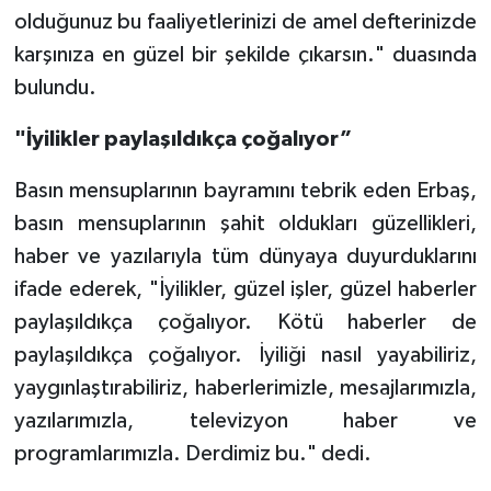
Diyarbakır Müftülüğü
İhtida Haberleri
olduğunuz bu faaliyetlerinizi de amel defterinizde
karşınıza en güzel bir şekilde çıkarsın." duasında
Düzce Müftülüğü
YAŞAM
bulundu.
Edirne Müftülüğü
"İyilikler paylaşıldıkça çoğalıyor”
Elazığ Müftülüğü
Basın mensuplarının bayramını tebrik eden Erbaş,
basın mensuplarının şahit oldukları güzellikleri,
Erzincan Müftülüğü
haber ve yazılarıyla tüm dünyaya duyurduklarını
Erzurum Müftülüğü
ifade ederek, "İyilikler, güzel işler, güzel haberler
paylaşıldıkça çoğalıyor. Kötü haberler de
Eskişehir Müftülüğü
paylaşıldıkça çoğalıyor. İyiliği nasıl yayabiliriz,
yaygınlaştırabiliriz, haberlerimizle, mesajlarımızla,
Gaziantep Müftülüğü
yazılarımızla, televizyon haber ve
programlarımızla. Derdimiz bu." dedi.
Giresun Müftülüğü