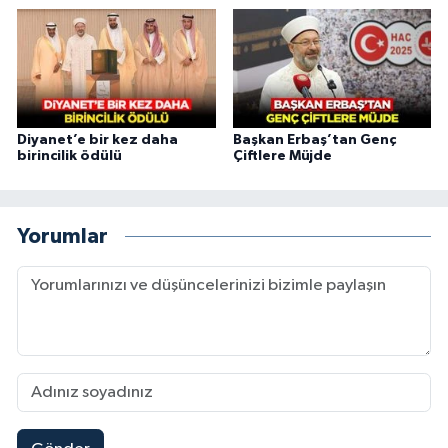
Niğde Müftülüğü
Ordu Müftülüğü
Diyanet’e bir kez daha
Başkan Erbaş’tan Genç
Osmaniye Müftülüğü
birincilik ödülü
Çiftlere Müjde
Rize Müftülüğü
Yorumlar
Sakarya Müftülüğü
Samsun Müftülüğü
Siirt Müftülüğü
Sinop Müftülüğü