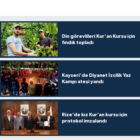
Karaman Müftülüğü
Kars Müftülüğü
Din görevlileri Kur'an Kursu için
Kastamonu Müftülüğü
fındık topladı
Kayseri Müftülüğü
Kilis Müftülüğü
Kayseri'de Diyanet İzcilik Yaz
Kampı ateşi yandı
Kırıkkale Müftülüğü
Kırklareli Müftülüğü
Rize’de kız Kur’an kursu için
Kırşehir Müftülüğü
protokol imzalandı
Kocaeli Müftülüğü