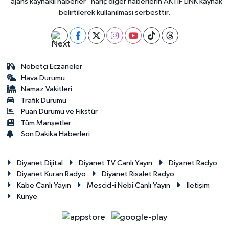
"ajans kaynaklı haberler" hariç diğer haberlerin AKTİF LİNK kaynak
belirtilerek kullanılması serbesttir.
Nöbetçi Eczaneler
Hava Durumu
Namaz Vakitleri
Trafik Durumu
Puan Durumu ve Fikstür
Tüm Manşetler
Son Dakika Haberleri
Diyanet Dijital
Diyanet TV Canlı Yayın
Diyanet Radyo
Diyanet Kuran Radyo
Diyanet Risalet Radyo
Kabe Canlı Yayın
Mescid-i Nebi Canlı Yayın
İletişim
Künye