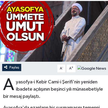
Ardahan Müftülüğü
Kudüs
Hutbeler
Artvin Müftülüğü
Kurban
DİYANET AKADEMİ
Aydın Müftülüğü
Mukabele
DİYANET GENÇLİK
Balıkesir Müftülüğü
Peygamberimizin Hayatı
DİYANET RADYO/TV
Bartın Müftülüğü
Ramazan
DEPREM
Paylaş
-
+
A
A
Batman Müftülüğü
Sahabeler
Dünya
A
yasofya-i Kebir Cami-i Şerifi'nin yeniden
Bayburt Müftülüğü
Zekat
Eğitim
ibadete açılışının beşinci yılı münasebetiyle
Bilecik Müftülüğü
Kültür-Sanat
bir mesaj paylaştı.
Bingöl Müftülüğü
Aile
Ayasofya'da ezanların hiç susmamasını temenni