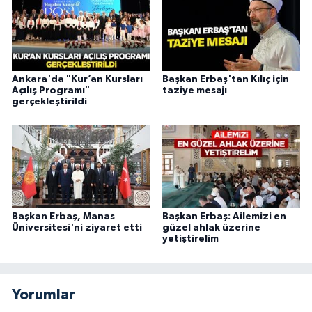
Konya Müftülüğü
Kütahya Müftülüğü
Ankara'da "Kur’an Kursları
Başkan Erbaş'tan Kılıç için
Açılış Programı"
taziye mesajı
Malatya Müftülüğü
gerçekleştirildi
Manisa Müftülüğü
Mardin Müftülüğü
Mersin Müftülüğü
Başkan Erbaş, Manas
Başkan Erbaş: Ailemizi en
Üniversitesi'ni ziyaret etti
güzel ahlak üzerine
yetiştirelim
Muğla Müftülüğü
Muş Müftülüğü
Yorumlar
Nevşehir Müftülüğü