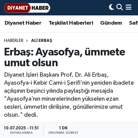
Diyanet Haber
Teşkilat Haberleri
Gündem
Saf
Diyanet Haber
Adana Müftülüğü
Bir Ayet
Aile Dergisi
İmam Hatip Okulları
Başmakale
Hadis-i Şerifler
Nöbetçi Eczaneler
Teşkilat Haberleri
Adıyaman Müftülüğü
Bir Hikaye
Aylık Dergi
Hayat Okumaları
Hava Durumu
HABERLER
ALİ ERBAŞ
Erbaş: Ayasofya, ümmete
Afyonkarahisar Müftülüğü
Gündem
Biyografiler
Ankara Namaz Vakitleri
umut olsun
Ağrı Müftülüğü
#Keşfet
Dini kavramlar
Trafik Durumu
Diyanet İşleri Başkanı Prof. Dr. Ali Erbaş,
Ayasofya-i Kebir Cami-i Şerifi'nin yeniden ibadete
Aksaray Müftülüğü
Diyanet Bilgi
Basında Bugün
Süper Lig Puan Durumu ve Fikstür
açılışının beşinci yılında paylaştığı mesajda
"Ayasofya’nın minarelerinden yükselen ezan
Amasya Müftülüğü
Diyanet Takvimi
DİYANET eKİTAP
Tüm Manşetler
sesleri, ümmetin dirilişine, gönüllerimize umut
olsun." dedi.
Ankara Müftülüğü
Dualar
Diyanet Dergi
Son Dakika Haberleri
10.07.2025 - 11:51
1 DK
Antalya Müftülüğü
Hadislerle İslam
TDV
Haber Arşivi
YAYINLANMA
OKUNMA SÜRESI