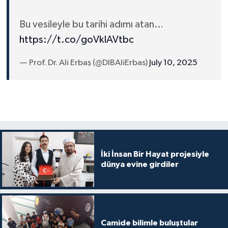
Gümüşhane Müftülüğü
Bu vesileyle bu tarihi adımı atan…
Hakkari Müftülüğü
https://t.co/goVkIAVtbc
Hatay Müftülüğü
— Prof. Dr. Ali Erbaş (@DIBAliErbas)
July 10, 2025
Iğdır Müftülüğü
Isparta Müftülüğü
İstanbul Müftülüğü
İki İnsan Bir Hayat projesiyle
İzmir Müftülüğü
dünya evine girdiler
Kahramanmaraş Müftülüğü
Karabük Müftülüğü
Camide bilimle buluştular