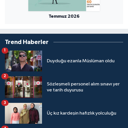
Yalova Müftülüğü
Temmuz 2026
Yozgat Müftülüğü
Zonguldak Müftülüğü
Trend Haberler
1
Duyduğu ezanla Müslüman oldu
2
Sözleşmeli personel alım sınavı yer
ve tarih duyurusu
3
Üç kız kardeşin hafızlık yolculuğu