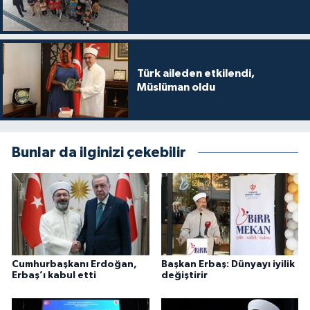
Karaman Müftülüğü
Kars Müftülüğü
Türk aileden etkilendi,
Müslüman oldu
Kastamonu Müftülüğü
Kayseri Müftülüğü
Bunlar da ilginizi çekebilir
Kilis Müftülüğü
Kırıkkale Müftülüğü
Kırklareli Müftülüğü
Cumhurbaşkanı Erdoğan,
Başkan Erbaş: Dünyayı iyilik
Kırşehir Müftülüğü
Erbaş’ı kabul etti
değiştirir
Kocaeli Müftülüğü