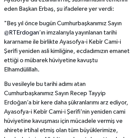
eden Başkan Erbaş, şu ifadelere yer verdi:
Bitlis Müftülüğü
Sağlık
"Beş yıl önce bugün Cumhurbaşkanımız Sayın
Bolu Müftülüğü
Makaleler
@RTErdogan
’ın imzalarıyla yayınlanan tarihi
kararname ile birlikte Ayasofya-i Kebîr Cami-i
Burdur Müftülüğü
Ekonomi
Şerîfi yeniden asli kimliğine, ecdadımızın emanet
ettiği o mübarek hüviyetine kavuştu
Bursa Müftülüğü
Duyurular
Elhamdülillah.
Çanakkale Müftülüğü
Podcast
Bu vesileyle bu tarihi adımı atan
Cumhurbaşkanımız Sayın Recep Tayyip
Çankırı Müftülüğü
Bilim, Teknoloji
Erdoğan’a bir kere daha şükranlarımı arz ediyor,
Çorum Müftülüğü
Biyografiler
Ayasofya-i Kebîr Cami-i Şerîfi'nin yeniden cami
hüviyetine kavuşması için mücadele vermiş ve
Denizli Müftülüğü
Diyanet TV
ahirete irtihal etmiş olan tüm büyüklerimize,