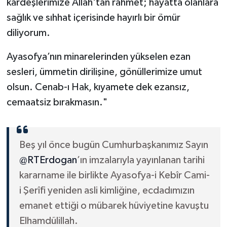
kardeşlerimize Allah'tan rahmet; hayatta olanlara
Diyarbakır Müftülüğü
İhtida Haberleri
sağlık ve sıhhat içerisinde hayırlı bir ömür
Düzce Müftülüğü
YAŞAM
diliyorum.
Edirne Müftülüğü
Ayasofya’nın minarelerinden yükselen ezan
sesleri, ümmetin dirilişine, gönüllerimize umut
Elazığ Müftülüğü
olsun. Cenab-ı Hak, kıyamete dek ezansız,
cemaatsiz bırakmasın."
Erzincan Müftülüğü
Erzurum Müftülüğü
Beş yıl önce bugün Cumhurbaşkanımız Sayın
Eskişehir Müftülüğü
@RTErdogan
’ın imzalarıyla yayınlanan tarihi
kararname ile birlikte Ayasofya-i Kebîr Cami-
Gaziantep Müftülüğü
i Şerîfi yeniden asli kimliğine, ecdadımızın
emanet ettiği o mübarek hüviyetine kavuştu
Giresun Müftülüğü
Elhamdülillah.