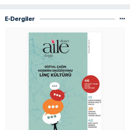
Sivas Müftülüğü
Şanlıurfa Müftülüğü
E-Dergiler
Şırnak Müftülüğü
Tekirdağ Müftülüğü
Tokat Müftülüğü
Trabzon Müftülüğü
Tunceli Müftülüğü
Uşak Müftülüğü
Van Müftülüğü