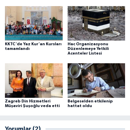
Sivas Müftülüğü
Şanlıurfa Müftülüğü
Şırnak Müftülüğü
KKTC'de Yaz Kur'an Kursları
Hac Organizasyonu
Tekirdağ Müftülüğü
tamamlandı
Düzenlemeye Yetkili
Acenteler Listesi
Tokat Müftülüğü
Trabzon Müftülüğü
Tunceli Müftülüğü
Zagreb Din Hizmetleri
Belgeselden etkilenip
Müşaviri Şuşoğlu veda etti
hattat oldu
Uşak Müftülüğü
Van Müftülüğü
Yorumlar (2)