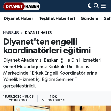
Diyanet Haber
Teşkilat Haberleri
Gündem
Saf
Diyanet Haber
Adana Müftülüğü
Bir Ayet
Aile Dergisi
İmam Hatip Okulları
Başmakale
Hadis-i Şerifler
Nöbetçi Eczaneler
Teşkilat Haberleri
Adıyaman Müftülüğü
Bir Hikaye
Aylık Dergi
Hayat Okumaları
Hava Durumu
HABERLER
DİYANET HABER
Diyanet'ten engelli
Afyonkarahisar Müftülüğü
Gündem
Biyografiler
Ankara Namaz Vakitleri
koordinatörleri eğitimi
Ağrı Müftülüğü
#Keşfet
Dini kavramlar
Trafik Durumu
Diyanet Akademisi Başkanlığı ile Din Hizmetleri
Genel Müdürlüğünce Kırıkkale Dini İhtisas
Aksaray Müftülüğü
Diyanet Bilgi
Basında Bugün
Süper Lig Puan Durumu ve Fikstür
Merkezinde "Erkek Engelli Koordinatörlerine
Yönelik Hizmet İçi Eğitim Semineri”
Amasya Müftülüğü
Diyanet Takvimi
DİYANET eKİTAP
Tüm Manşetler
gerçekleştirildi.
Ankara Müftülüğü
Dualar
Diyanet Dergi
Son Dakika Haberleri
18.05.2026 - 18:08
1 DK
YAYINLANMA
OKUNMA SÜRESI
Antalya Müftülüğü
Hadislerle İslam
TDV
Haber Arşivi