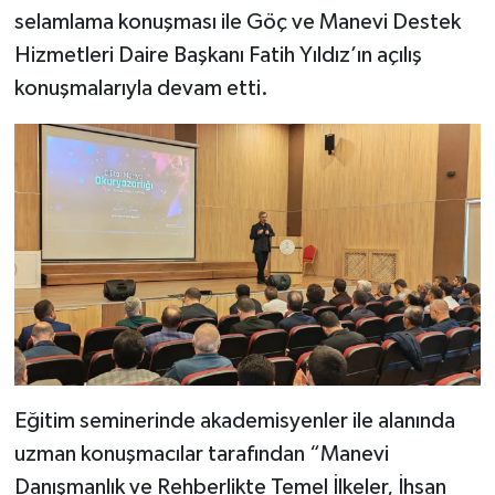
Diyarbakır Müftülüğü
İhtida Haberleri
selamlama konuşması ile Göç ve Manevi Destek
Hizmetleri Daire Başkanı Fatih Yıldız’ın açılış
Düzce Müftülüğü
YAŞAM
konuşmalarıyla devam etti.
Edirne Müftülüğü
Elazığ Müftülüğü
Erzincan Müftülüğü
Erzurum Müftülüğü
Eskişehir Müftülüğü
Gaziantep Müftülüğü
Eğitim seminerinde akademisyenler ile alanında
uzman konuşmacılar tarafından “Manevi
Giresun Müftülüğü
Danışmanlık ve Rehberlikte Temel İlkeler, İhsan