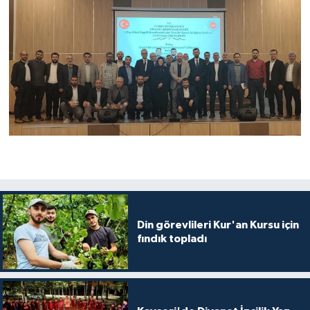
Konya Müftülüğü
Kütahya Müftülüğü
Malatya Müftülüğü
Manisa Müftülüğü
Mardin Müftülüğü
Mersin Müftülüğü
Din görevlileri Kur'an Kursu için
fındık topladı
Muğla Müftülüğü
Muş Müftülüğü
Nevşehir Müftülüğü