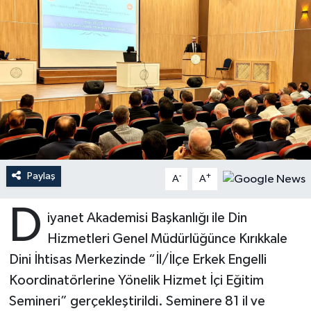
Ardahan Müftülüğü
Kudüs
Hutbeler
Artvin Müftülüğü
Kurban
DİYANET AKADEMİ
Aydın Müftülüğü
Mukabele
DİYANET GENÇLİK
Balıkesir Müftülüğü
Peygamberimizin Hayatı
DİYANET RADYO/TV
Bartın Müftülüğü
Ramazan
DEPREM
Paylaş
-
+
A
A
Batman Müftülüğü
Sahabeler
Dünya
D
iyanet Akademisi Başkanlığı ile Din
Bayburt Müftülüğü
Zekat
Eğitim
Hizmetleri Genel Müdürlüğünce Kırıkkale
Dini İhtisas Merkezinde “İl/İlçe Erkek Engelli
Bilecik Müftülüğü
Kültür-Sanat
Koordinatörlerine Yönelik Hizmet İçi Eğitim
Semineri” gerçekleştirildi. Seminere 81 il ve
Bingöl Müftülüğü
Aile