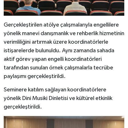
Karaman Müftülüğü
Kars Müftülüğü
Gerçekleştirilen atölye çalışmalarıyla engellilere
yönelik manevi danışmanlık ve rehberlik hizmetinin
Kastamonu Müftülüğü
verimliliğini artırmak üzere koordinatörlerle
istişarelerde bulunuldu. Aynı zamanda sahada
Kayseri Müftülüğü
aktif görev yapan engelli koordinatörleri
Kilis Müftülüğü
tarafından sunulan örnek çalışmalarla tecrübe
paylaşımı gerçekleştirildi.
Kırıkkale Müftülüğü
Seminere katılım sağlayan koordinatörlere
Kırklareli Müftülüğü
yönelik Dini Musiki Dinletisi ve kültürel etkinlik
gerçekleştirildi.
Kırşehir Müftülüğü
Kocaeli Müftülüğü