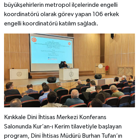
büyükşehirlerin metropol ilçelerinde engelli
koordinatörü olarak görev yapan 106 erkek
Bitlis Müftülüğü
Sağlık
engelli koordinatörü katılım sağladı.
Bolu Müftülüğü
Makaleler
Burdur Müftülüğü
Ekonomi
Bursa Müftülüğü
Duyurular
Çanakkale Müftülüğü
Podcast
Çankırı Müftülüğü
Bilim, Teknoloji
Çorum Müftülüğü
Biyografiler
Kırıkkale Dini İhtisas Merkezi Konferans
Denizli Müftülüğü
Diyanet TV
Salonunda Kur’an-ı Kerim tilavetiyle başlayan
program, Dini İhtisas Müdürü Burhan Tufan’ın