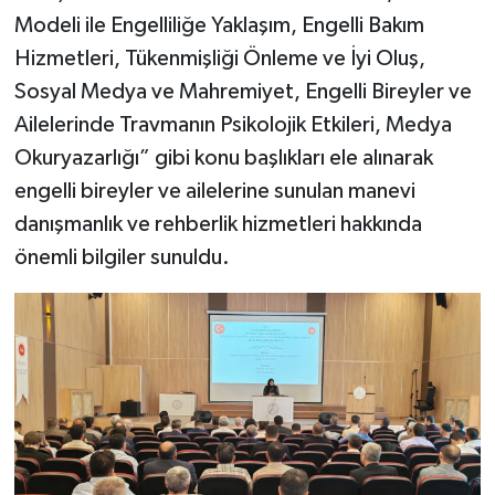
Gümüşhane Müftülüğü
Modeli ile Engelliliğe Yaklaşım, Engelli Bakım
Hizmetleri, Tükenmişliği Önleme ve İyi Oluş,
Hakkari Müftülüğü
Sosyal Medya ve Mahremiyet, Engelli Bireyler ve
Ailelerinde Travmanın Psikolojik Etkileri, Medya
Hatay Müftülüğü
Okuryazarlığı” gibi konu başlıkları ele alınarak
Iğdır Müftülüğü
engelli bireyler ve ailelerine sunulan manevi
danışmanlık ve rehberlik hizmetleri hakkında
Isparta Müftülüğü
önemli bilgiler sunuldu.
İstanbul Müftülüğü
İzmir Müftülüğü
Kahramanmaraş Müftülüğü
Karabük Müftülüğü