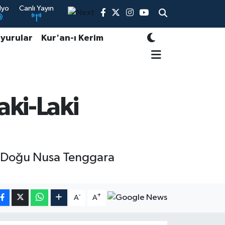
dyo
Canlı Yayın
yurular
Kur'an-ı Kerim
ki-Laki
e Doğu Nusa Tenggara
-
+
A
A