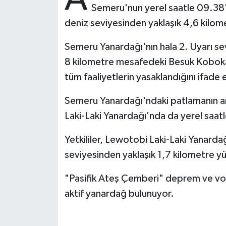
Semeru'nun yerel saatle 09.38'd
deniz seviyesinden yaklaşık 4,6 kilome
Bitlis Müftülüğü
Sağlık
Semeru Yanardağı'nın hala 2. Uyarı sev
Bolu Müftülüğü
Makaleler
8 kilometre mesafedeki Besuk Kobok
Burdur Müftülüğü
Ekonomi
tüm faaliyetlerin yasaklandığını ifade e
Semeru Yanardağı'ndaki patlamanın 
Bursa Müftülüğü
Duyurular
Laki-Laki Yanardağı'nda da yerel saa
Çanakkale Müftülüğü
Podcast
Yetkililer, Lewotobi Laki-Laki Yanarda
Çankırı Müftülüğü
Bilim, Teknoloji
seviyesinden yaklaşık 1,7 kilometre yük
"Pasifik Ateş Çemberi" deprem ve vo
Çorum Müftülüğü
Biyografiler
aktif yanardağ bulunuyor.
Denizli Müftülüğü
Diyanet TV