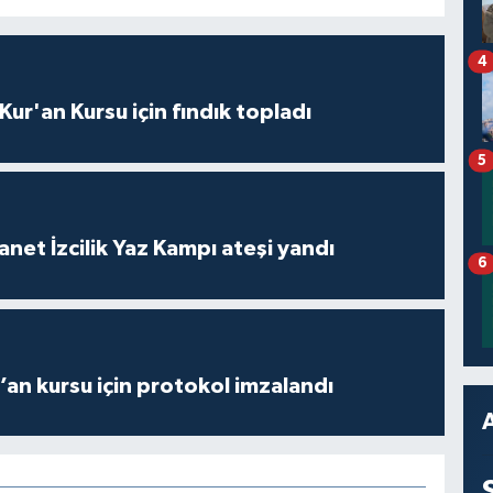
4
 Kur'an Kursu için fındık topladı
5
anet İzcilik Yaz Kampı ateşi yandı
6
r’an kursu için protokol imzalandı