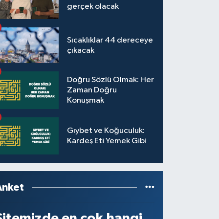
gerçek olacak
Sıcaklıklar 44 dereceye
çıkacak
Doğru Sözlü Olmak: Her
Zaman Doğru
Konuşmak
Gıybet ve Koğuculuk:
Kardeş Eti Yemek Gibi
Anket
Sitemizde en çok hangi