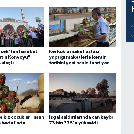
sek'ten hareket
Kerküklü maket ustası
istin Konvoyu"
yaptığı maketlerle kentin
 ulaştı
tarihini yeni nesle tanıtıyor
e kız çocukları insan
İşgal saldırılarında can kaybı
in hedefinde
73 bin 335'e yükseldi