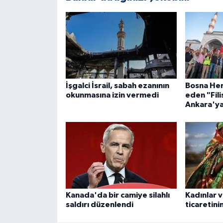
Gümüşhane Müftülüğü
Hakkari Müftülüğü
Hatay Müftülüğü
Iğdır Müftülüğü
İşgalci İsrail, sabah ezanının
Bosna Her
okunmasına izin vermedi
eden "Fil
Ankara'ya
Isparta Müftülüğü
İstanbul Müftülüğü
İzmir Müftülüğü
Kahramanmaraş Müftülüğü
Kanada'da bir camiye silahlı
Kadınlar v
saldırı düzenlendi
ticaretin
Karabük Müftülüğü