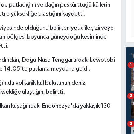
e patladığını ve dağın püskürttüğü küllerin
tre yüksekliğe ulaştığını kaydetti.
iyesinde olduğunu belirten yetkililer, zirveye
an bölgesi boyunca güneydoğu kesiminde
tti.
ardından, Doğu Nusa Tenggara'daki Lewotobi
1
tle 14.05'te patlama meydana geldi.
ğı'nda volkanik kül bulutunun deniz
sekliğe ulaştığını belirtti.
2
lkan kuşağındaki Endonezya'da yaklaşık 130
3