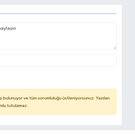
ş bulunuyor ve tüm sorumluluğu üstleniyorsunuz. Yazılan
mlu tutulamaz.