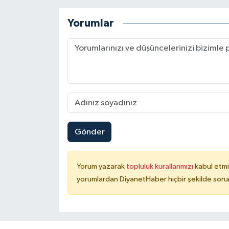
Karaman Müftülüğü
Yorumlar
Kars Müftülüğü
Kastamonu Müftülüğü
Kayseri Müftülüğü
Kilis Müftülüğü
Gönder
Kırıkkale Müftülüğü
Yorum yazarak
topluluk kurallarımızı
kabul etmi
Kırklareli Müftülüğü
yorumlardan DiyanetHaber hiçbir şekilde soru
Kırşehir Müftülüğü
Kocaeli Müftülüğü