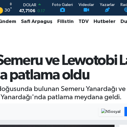
Foto Galeri
Videolar
Yazarlar
Ra
DOLAR
°
30
47,7106
0.17
EURO
ündem
Safi Arpaguş
Filistin
TDV
Hutbeler
Du
55,1652
0.27
STERLİN
64,4046
0.35
GRAM ALTIN
6618.49
2.12
BİST100
emeru ve Lewotobi La
13.773
-19
a patlama oldu
 doğusunda bulunan Semeru Yanardağı v
ki Yanardağı'nda patlama meydana geldi.