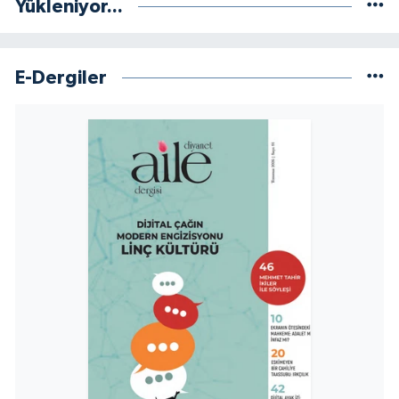
Yükleniyor...
Sivas Müftülüğü
Şanlıurfa Müftülüğü
E-Dergiler
Şırnak Müftülüğü
Tekirdağ Müftülüğü
Tokat Müftülüğü
Trabzon Müftülüğü
Tunceli Müftülüğü
Uşak Müftülüğü
Van Müftülüğü