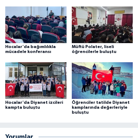
Konya Müftülüğü
Kütahya Müftülüğü
Malatya Müftülüğü
Hocalar'da bağımlılıkla
Müftü Polater, liseli
mücadele konferansı
öğrencilerle buluştu
Manisa Müftülüğü
Mardin Müftülüğü
Mersin Müftülüğü
Hocalar'da Diyanet izcileri
Öğrenciler tatilde Diyanet
Muğla Müftülüğü
kampta buluştu
kamplarında değerleriyle
buluştu
Muş Müftülüğü
Yorumlar
Nevşehir Müftülüğü