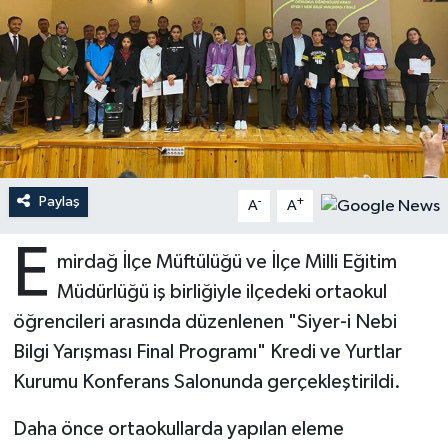
Ardahan Müftülüğü
Kudüs
Hutbeler
Artvin Müftülüğü
Kurban
DİYANET AKADEMİ
Aydın Müftülüğü
Mukabele
DİYANET GENÇLİK
Balıkesir Müftülüğü
Peygamberimizin Hayatı
DİYANET RADYO/TV
Paylaş
-
+
A
A
Bartın Müftülüğü
Ramazan
DEPREM
E
mirdağ İlçe Müftülüğü ve İlçe Milli Eğitim
Müdürlüğü iş birliğiyle ilçedeki ortaokul
Batman Müftülüğü
Sahabeler
Dünya
öğrencileri arasında düzenlenen "Siyer-i Nebi
Bayburt Müftülüğü
Zekat
Eğitim
Bilgi Yarışması Final Programı" Kredi ve Yurtlar
Kurumu Konferans Salonunda gerçekleştirildi.
Bilecik Müftülüğü
Kültür-Sanat
Daha önce ortaokullarda yapılan eleme
Bingöl Müftülüğü
Aile