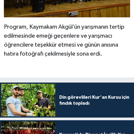
Gümüşhane Müftülüğü
Hakkari Müftülüğü
Program, Kaymakam Akgül’ün yarışmanın tertip
edilmesinde emeği geçenlere ve yarışmacı
Hatay Müftülüğü
öğrencilere teşekkür etmesi ve günün anısına
Iğdır Müftülüğü
hatıra fotoğrafı çekilmesiyle sona erdi.
Isparta Müftülüğü
İstanbul Müftülüğü
İzmir Müftülüğü
Din görevlileri Kur'an Kursu için
fındık topladı
Kahramanmaraş Müftülüğü
Karabük Müftülüğü