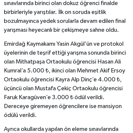
sınavlarında birinci olan dokuz öğrenci finalde
birbirleriyle yarıştılar. İlk on soruda eşitlik
Bitlis Müftülüğü
Sağlık
bozulmayınca yedek sorularla devam edilen final
Bolu Müftülüğü
Makaleler
yarışması heyecanlı bir çekişmeye sahne oldu.
Emirdağ Kaymakamı Yasin Akgül'ün ve protokol
Burdur Müftülüğü
Ekonomi
üyelerinin de teşrif ettiği yarışma sonunda birinci
Bursa Müftülüğü
Duyurular
olan Mithatpaşa Ortaokulu öğrencisi Hasan Ali
Kumral’a 5.000 ₺, ikinci olan Mehmet Akif Ersoy
Çanakkale Müftülüğü
Podcast
Ortaokulu öğrencisi Kayra Alp Dinç’e 4.000 ₺,
üçüncü olan Mustafa Çekiç Ortaokulu öğrencisi
Çankırı Müftülüğü
Bilim, Teknoloji
Faruk Karagüven’e 3.000 ₺ ödül verildi.
Çorum Müftülüğü
Biyografiler
Dereceye giremeyen öğrencilere ise mansiyon
ödülü verildi.
Denizli Müftülüğü
Diyanet TV
Ayrıca okullarda yapılan ön eleme sınavlarında