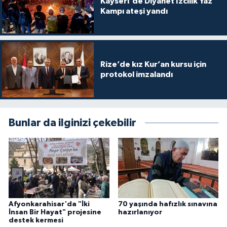
Kayseri'de Diyanet İzcilik Yaz
Kampı ateşi yandı
Karaman Müftülüğü
Kars Müftülüğü
Rize’de kız Kur’an kursu için
Kastamonu Müftülüğü
protokol imzalandı
Kayseri Müftülüğü
Kilis Müftülüğü
Bunlar da ilginizi çekebilir
Kırıkkale Müftülüğü
Kırklareli Müftülüğü
Kırşehir Müftülüğü
Afyonkarahisar'da "İki
70 yaşında hafızlık sınavına
İnsan Bir Hayat" projesine
hazırlanıyor
Kocaeli Müftülüğü
destek kermesi