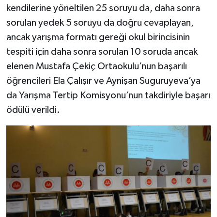
Diyarbakır Müftülüğü
İhtida Haberleri
kendilerine yöneltilen 25 soruyu da, daha sonra
sorulan yedek 5 soruyu da doğru cevaplayan,
Düzce Müftülüğü
YAŞAM
ancak yarışma formatı gereği okul birincisinin
tespiti için daha sonra sorulan 10 soruda ancak
Edirne Müftülüğü
elenen Mustafa Çekiç Ortaokulu’nun başarılı
Elazığ Müftülüğü
öğrencileri Ela Çalışır ve Aynişan Suguruyeva’ya
da Yarışma Tertip Komisyonu’nun takdiriyle başarı
Erzincan Müftülüğü
ödülü verildi.
Erzurum Müftülüğü
Eskişehir Müftülüğü
Gaziantep Müftülüğü
Giresun Müftülüğü