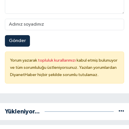
Konya Müftülüğü
Kütahya Müftülüğü
Malatya Müftülüğü
Gönder
Manisa Müftülüğü
Yorum yazarak
topluluk kurallarımızı
kabul etmiş bulunuyor
ve tüm sorumluluğu üstleniyorsunuz. Yazılan yorumlardan
Mardin Müftülüğü
DiyanetHaber hiçbir şekilde sorumlu tutulamaz.
Mersin Müftülüğü
Muğla Müftülüğü
Yükleniyor...
Muş Müftülüğü
Nevşehir Müftülüğü