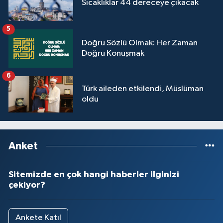
Sıcaklıklar 44 dereceye çıkacak
Yalova Müftülüğü
5
Yozgat Müftülüğü
Doğru Sözlü Olmak: Her Zaman
Doğru Konuşmak
Zonguldak Müftülüğü
6
Türk aileden etkilendi, Müslüman
oldu
Anket
Sitemizde en çok hangi haberler ilginizi
çekiyor?
Ankete Katıl