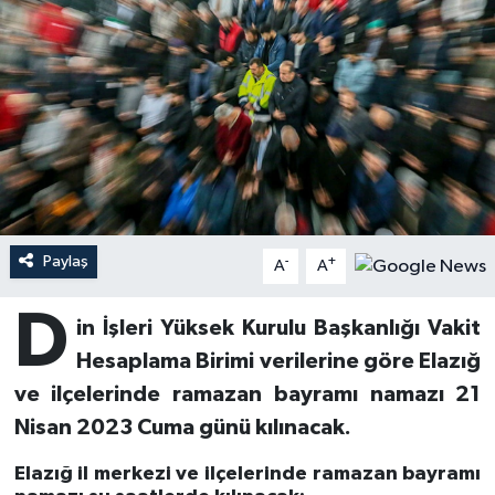
Ardahan Müftülüğü
Kudüs
Hutbeler
Artvin Müftülüğü
Kurban
DİYANET AKADEMİ
Aydın Müftülüğü
Mukabele
DİYANET GENÇLİK
Balıkesir Müftülüğü
Peygamberimizin Hayatı
DİYANET RADYO/TV
Paylaş
-
+
Bartın Müftülüğü
Ramazan
DEPREM
A
A
D
Batman Müftülüğü
Sahabeler
Dünya
in İşleri Yüksek Kurulu Başkanlığı Vakit
Hesaplama Birimi verilerine göre Elazığ
Bayburt Müftülüğü
Zekat
Eğitim
ve ilçelerinde ramazan bayramı namazı 21
Nisan 2023 Cuma günü kılınacak.
Bilecik Müftülüğü
Kültür-Sanat
Elazığ il merkezi ve ilçelerinde ramazan bayramı
Bingöl Müftülüğü
Aile