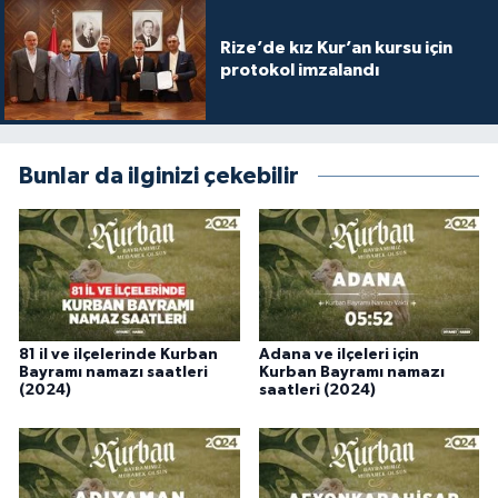
Gümüşhane Müftülüğü
Rize’de kız Kur’an kursu için
protokol imzalandı
Hakkari Müftülüğü
Hatay Müftülüğü
Bunlar da ilginizi çekebilir
Iğdır Müftülüğü
Isparta Müftülüğü
İstanbul Müftülüğü
81 il ve ilçelerinde Kurban
Adana ve ilçeleri için
İzmir Müftülüğü
Bayramı namazı saatleri
Kurban Bayramı namazı
(2024)
saatleri (2024)
Kahramanmaraş Müftülüğü
Karabük Müftülüğü