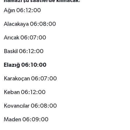
namazı şu saatlerde kılınacak:
Ağın 06:12:00
Bitlis Müftülüğü
Sağlık
Alacakaya 06:08:00
Bolu Müftülüğü
Makaleler
Arıcak 06:07:00
Burdur Müftülüğü
Ekonomi
Baskil 06:12:00
Bursa Müftülüğü
Duyurular
Elazığ 06:10:00
Çanakkale Müftülüğü
Podcast
Karakoçan 06:07:00
Çankırı Müftülüğü
Bilim, Teknoloji
Keban 06:12:00
Çorum Müftülüğü
Biyografiler
Kovancılar 06:08:00
Denizli Müftülüğü
Diyanet TV
Maden 06:09:00