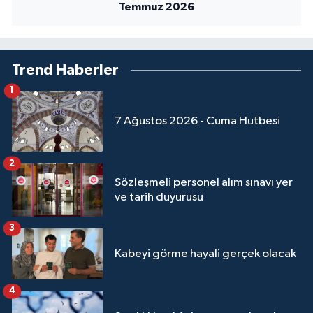
Sivas Müftülüğü
Temmuz 2026
Şanlıurfa Müftülüğü
Trend Haberler
Şırnak Müftülüğü
1
Tekirdağ Müftülüğü
7 Ağustos 2026 - Cuma Hutbesi
Tokat Müftülüğü
2
Sözleşmeli personel alım sınavı yer
Trabzon Müftülüğü
ve tarih duyurusu
Tunceli Müftülüğü
3
Kabeyi görme hayali gerçek olacak
Uşak Müftülüğü
Van Müftülüğü
4