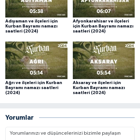
Karaman Müftülüğü
Adıyaman ve ilçeleri için
Afyonkarahisar ve ilçeleri
Kars Müftülüğü
Kurban Bayramı namazı
için Kurban Bayramı namazı
saatleri (2024)
saatleri (2024)
Kastamonu Müftülüğü
Kayseri Müftülüğü
Kilis Müftülüğü
Ağrı ve ilçeleri için Kurban
Aksaray ve ilçeleri için
Bayramı namazı saatleri
Kurban Bayramı namazı
Kırıkkale Müftülüğü
(2024)
saatleri (2024)
Kırklareli Müftülüğü
Yorumlar
Kırşehir Müftülüğü
Kocaeli Müftülüğü