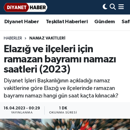
Diyanet Haber
Teşkilat Haberleri
Gündem
Saf
Diyanet Haber
Adana Müftülüğü
Bir Ayet
Aile Dergisi
İmam Hatip Okulları
Başmakale
Hadis-i Şerifler
Nöbetçi Eczaneler
Teşkilat Haberleri
Adıyaman Müftülüğü
Bir Hikaye
Aylık Dergi
Hayat Okumaları
Hava Durumu
HABERLER
NAMAZ VAKITLERI
Elazığ ve ilçeleri için
Afyonkarahisar Müftülüğü
Gündem
Biyografiler
Ankara Namaz Vakitleri
ramazan bayramı namazı
Ağrı Müftülüğü
#Keşfet
Dini kavramlar
Trafik Durumu
saatleri (2023)
Diyanet İşleri Başkanlığının açıkladığı namaz
Aksaray Müftülüğü
Diyanet Bilgi
Basında Bugün
Süper Lig Puan Durumu ve Fikstür
vakitlerine göre Elazığ ve ilçelerinde ramazan
bayramı namazı hangi gün saat kaçta kılınacak?
Amasya Müftülüğü
Diyanet Takvimi
DİYANET eKİTAP
Tüm Manşetler
16.04.2023 - 00:29
1 DK
Ankara Müftülüğü
Dualar
Diyanet Dergi
Son Dakika Haberleri
YAYINLANMA
OKUNMA SÜRESI
Antalya Müftülüğü
Hadislerle İslam
TDV
Haber Arşivi