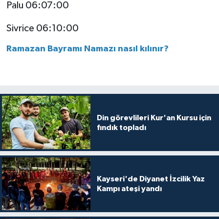
Diyarbakır Müftülüğü
İhtida Haberleri
Palu 06:07:00
Sivrice 06:10:00
Düzce Müftülüğü
YAŞAM
Ramazan Bayramı Namazı nasıl kılınır?
Edirne Müftülüğü
Elazığ Müftülüğü
Erzincan Müftülüğü
Din görevlileri Kur'an Kursu için
fındık topladı
Erzurum Müftülüğü
Eskişehir Müftülüğü
Gaziantep Müftülüğü
Kayseri'de Diyanet İzcilik Yaz
Kampı ateşi yandı
Giresun Müftülüğü