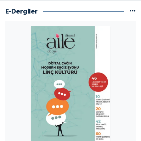
Yalova Müftülüğü
E-Dergiler
Yozgat Müftülüğü
Zonguldak Müftülüğü