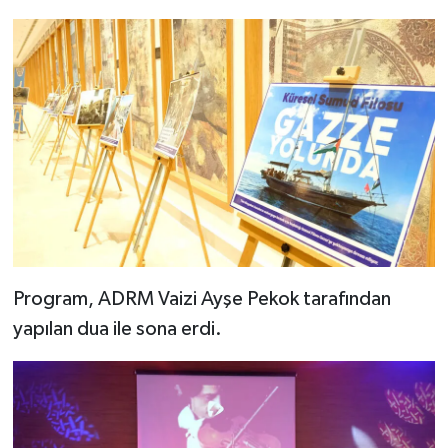
Gümüşhane Müftülüğü
Hakkari Müftülüğü
Hatay Müftülüğü
Iğdır Müftülüğü
Isparta Müftülüğü
İstanbul Müftülüğü
Program, ADRM Vaizi Ayşe Pekok tarafından
İzmir Müftülüğü
yapılan dua ile sona erdi.
Kahramanmaraş Müftülüğü
Karabük Müftülüğü