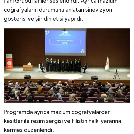
İlahi Grubu ilahiler seslendirdi. Ayrıca mazlum
Diyarbakır Müftülüğü
İhtida Haberleri
coğrafyaların durumunu anlatan sinevizyon
Düzce Müftülüğü
YAŞAM
gösterisi ve şiir dinletisi yapıldı.
Edirne Müftülüğü
Elazığ Müftülüğü
Erzincan Müftülüğü
Erzurum Müftülüğü
Eskişehir Müftülüğü
Gaziantep Müftülüğü
Programda ayrıca mazlum coğrafyalardan
kesitler ile resim sergisi ve Filistin halkı yararına
Giresun Müftülüğü
kermes düzenlendi.