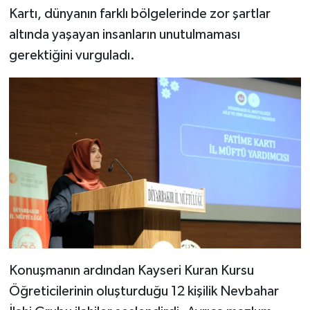
Kartı, dünyanın farklı bölgelerinde zor şartlar
Bitlis Müftülüğü
Sağlık
altında yaşayan insanların unutulmaması
gerektiğini vurguladı.
Bolu Müftülüğü
Makaleler
Burdur Müftülüğü
Ekonomi
Bursa Müftülüğü
Duyurular
Çanakkale Müftülüğü
Podcast
Çankırı Müftülüğü
Bilim, Teknoloji
Çorum Müftülüğü
Biyografiler
Konuşmanın ardından Kayseri Kuran Kursu
Denizli Müftülüğü
Diyanet TV
Öğreticilerinin oluşturduğu 12 kişilik Nevbahar