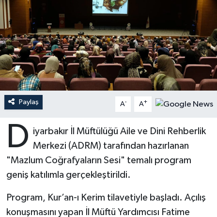
Ardahan Müftülüğü
Kudüs
Hutbeler
Artvin Müftülüğü
Kurban
DİYANET AKADEMİ
Aydın Müftülüğü
Mukabele
DİYANET GENÇLİK
Balıkesir Müftülüğü
Peygamberimizin Hayatı
DİYANET RADYO/TV
Paylaş
-
+
A
A
Bartın Müftülüğü
Ramazan
DEPREM
D
iyarbakır İl Müftülüğü Aile ve Dini Rehberlik
Batman Müftülüğü
Sahabeler
Dünya
Merkezi (ADRM) tarafından hazırlanan
"Mazlum Coğrafyaların Sesi" temalı program
Bayburt Müftülüğü
Zekat
Eğitim
geniş katılımla gerçekleştirildi.
Bilecik Müftülüğü
Kültür-Sanat
Program, Kur’an-ı Kerim tilavetiyle başladı. Açılış
konuşmasını yapan İl Müftü Yardımcısı Fatime
Bingöl Müftülüğü
Aile