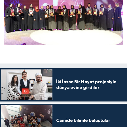
Karaman Müftülüğü
Kars Müftülüğü
Kastamonu Müftülüğü
Kayseri Müftülüğü
Kilis Müftülüğü
Kırıkkale Müftülüğü
İki İnsan Bir Hayat projesiyle
dünya evine girdiler
Kırklareli Müftülüğü
Kırşehir Müftülüğü
Camide bilimle buluştular
Kocaeli Müftülüğü