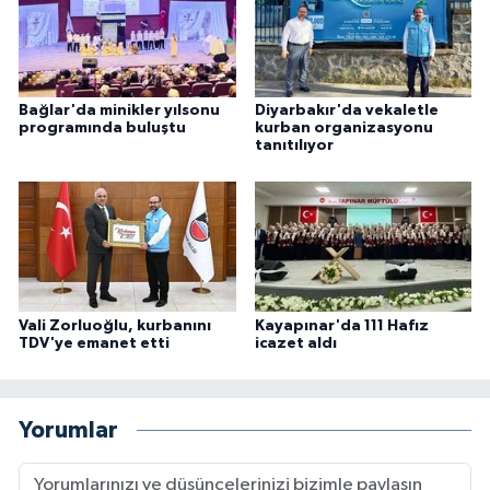
Niğde Müftülüğü
Ordu Müftülüğü
Bağlar'da minikler yılsonu
Diyarbakır'da vekaletle
programında buluştu
kurban organizasyonu
tanıtılıyor
Osmaniye Müftülüğü
Rize Müftülüğü
Sakarya Müftülüğü
Vali Zorluoğlu, kurbanını
Kayapınar'da 111 Hafız
Samsun Müftülüğü
TDV'ye emanet etti
icazet aldı
Siirt Müftülüğü
Yorumlar
Sinop Müftülüğü