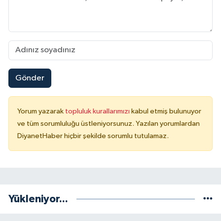
Sivas Müftülüğü
Şanlıurfa Müftülüğü
Şırnak Müftülüğü
Gönder
Tekirdağ Müftülüğü
Tokat Müftülüğü
Yorum yazarak
topluluk kurallarımızı
kabul etmiş bulunuyor
ve tüm sorumluluğu üstleniyorsunuz. Yazılan yorumlardan
Trabzon Müftülüğü
DiyanetHaber hiçbir şekilde sorumlu tutulamaz.
Tunceli Müftülüğü
Uşak Müftülüğü
Yükleniyor...
Van Müftülüğü