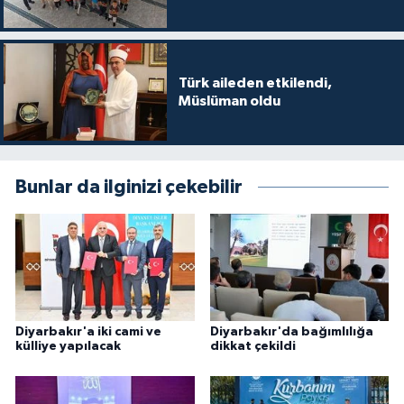
Konya Müftülüğü
Kütahya Müftülüğü
Türk aileden etkilendi,
Müslüman oldu
Malatya Müftülüğü
Manisa Müftülüğü
Bunlar da ilginizi çekebilir
Mardin Müftülüğü
Mersin Müftülüğü
Muğla Müftülüğü
Diyarbakır'a iki cami ve
Diyarbakır'da bağımlılığa
külliye yapılacak
dikkat çekildi
Muş Müftülüğü
Nevşehir Müftülüğü