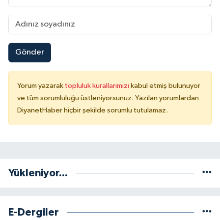
Karaman Müftülüğü
Kars Müftülüğü
Gönder
Kastamonu Müftülüğü
Yorum yazarak
topluluk kurallarımızı
kabul etmiş bulunuyor
Kayseri Müftülüğü
ve tüm sorumluluğu üstleniyorsunuz. Yazılan yorumlardan
DiyanetHaber hiçbir şekilde sorumlu tutulamaz.
Kilis Müftülüğü
Kırıkkale Müftülüğü
Kırklareli Müftülüğü
Yükleniyor...
Kırşehir Müftülüğü
E-Dergiler
Kocaeli Müftülüğü