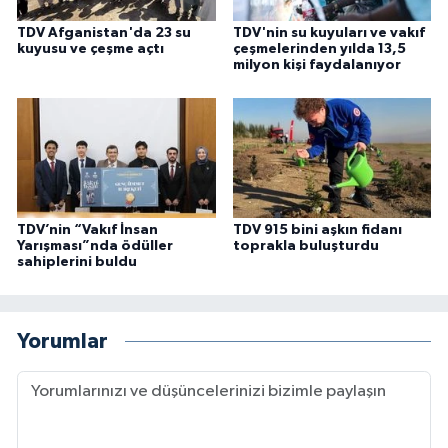
Gümüşhane Müftülüğü
TDV Afganistan'da 23 su
TDV'nin su kuyuları ve vakıf
kuyusu ve çeşme açtı
çeşmelerinden yılda 13,5
milyon kişi faydalanıyor
Hakkari Müftülüğü
Hatay Müftülüğü
Iğdır Müftülüğü
Isparta Müftülüğü
TDV’nin “Vakıf İnsan
TDV 915 bini aşkın fidanı
Yarışması”nda ödüller
toprakla buluşturdu
sahiplerini buldu
İstanbul Müftülüğü
İzmir Müftülüğü
Yorumlar
Kahramanmaraş Müftülüğü
Karabük Müftülüğü