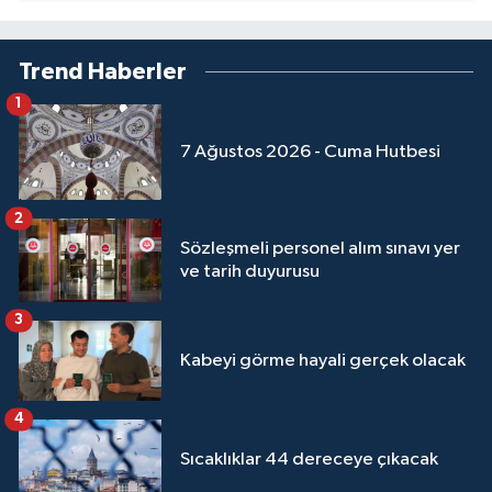
Niğde Müftülüğü
Trend Haberler
1
Ordu Müftülüğü
7 Ağustos 2026 - Cuma Hutbesi
Osmaniye Müftülüğü
2
Rize Müftülüğü
Sözleşmeli personel alım sınavı yer
ve tarih duyurusu
Sakarya Müftülüğü
3
Samsun Müftülüğü
Kabeyi görme hayali gerçek olacak
Siirt Müftülüğü
4
Sinop Müftülüğü
Sıcaklıklar 44 dereceye çıkacak