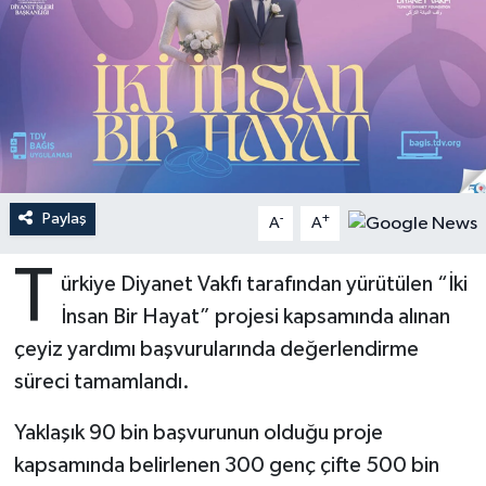
Ardahan Müftülüğü
Kudüs
Hutbeler
Artvin Müftülüğü
Kurban
DİYANET AKADEMİ
Aydın Müftülüğü
Mukabele
DİYANET GENÇLİK
Balıkesir Müftülüğü
Peygamberimizin Hayatı
DİYANET RADYO/TV
Paylaş
-
+
A
A
Bartın Müftülüğü
Ramazan
DEPREM
T
ürkiye Diyanet Vakfı tarafından yürütülen “İki
İnsan Bir Hayat” projesi kapsamında alınan
Batman Müftülüğü
Sahabeler
Dünya
çeyiz yardımı başvurularında değerlendirme
Bayburt Müftülüğü
Zekat
Eğitim
süreci tamamlandı.
Bilecik Müftülüğü
Kültür-Sanat
Yaklaşık 90 bin başvurunun olduğu proje
kapsamında belirlenen 300 genç çifte 500 bin
Bingöl Müftülüğü
Aile