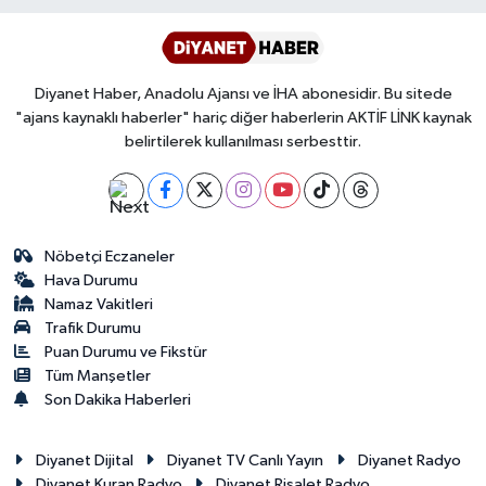
Yalova Müftülüğü
Yozgat Müftülüğü
Diyanet Haber, Anadolu Ajansı ve İHA abonesidir. Bu sitede
"ajans kaynaklı haberler" hariç diğer haberlerin AKTİF LİNK kaynak
Zonguldak Müftülüğü
belirtilerek kullanılması serbesttir.
Nöbetçi Eczaneler
Hava Durumu
Namaz Vakitleri
Trafik Durumu
Puan Durumu ve Fikstür
Tüm Manşetler
Son Dakika Haberleri
Diyanet Dijital
Diyanet TV Canlı Yayın
Diyanet Radyo
Diyanet Kuran Radyo
Diyanet Risalet Radyo