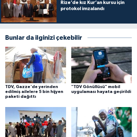
Diyarbakır Müftülüğü
İhtida Haberleri
Rize’de kız Kur’an kursu için
protokol imzalandı
Düzce Müftülüğü
YAŞAM
Edirne Müftülüğü
Bunlar da ilginizi çekebilir
Elazığ Müftülüğü
Erzincan Müftülüğü
Erzurum Müftülüğü
TDV, Gazze'de yerinden
"TDV Gönüllüsü" mobil
edilmiş ailelere 5 bin hijyen
uygulaması hayata geçirildi
Eskişehir Müftülüğü
paketi dağıttı
Gaziantep Müftülüğü
Giresun Müftülüğü