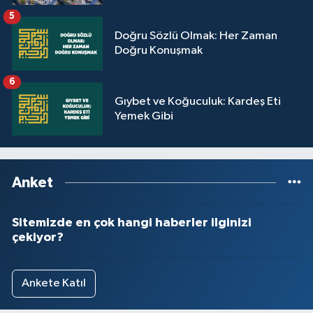
Sivas Müftülüğü
5
Doğru Sözlü Olmak: Her Zaman
Şanlıurfa Müftülüğü
Doğru Konuşmak
Şırnak Müftülüğü
6
Gıybet ve Koğuculuk: Kardeş Eti
Tekirdağ Müftülüğü
Yemek Gibi
Tokat Müftülüğü
Anket
Trabzon Müftülüğü
Tunceli Müftülüğü
Sitemizde en çok hangi haberler ilginizi
çekiyor?
Uşak Müftülüğü
Ankete Katıl
Van Müftülüğü