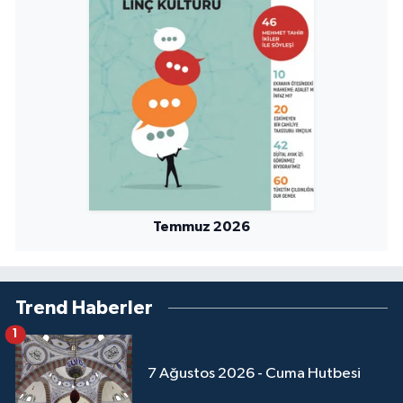
Sivas Müftülüğü
Şanlıurfa Müftülüğü
Şırnak Müftülüğü
Tekirdağ Müftülüğü
Tokat Müftülüğü
Temmuz 2026
Trabzon Müftülüğü
Tunceli Müftülüğü
Trend Haberler
Uşak Müftülüğü
1
7 Ağustos 2026 - Cuma Hutbesi
Van Müftülüğü