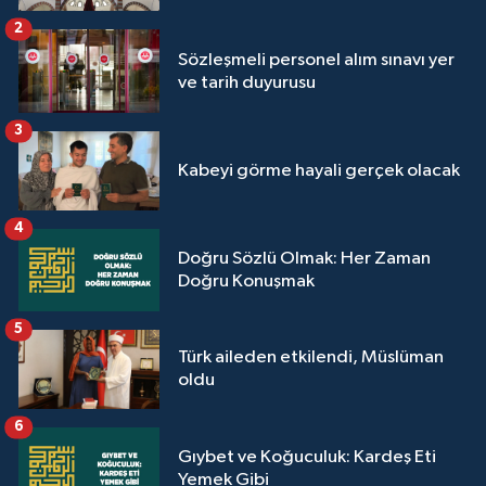
Yalova Müftülüğü
2
Sözleşmeli personel alım sınavı yer
Yozgat Müftülüğü
ve tarih duyurusu
3
Zonguldak Müftülüğü
Kabeyi görme hayali gerçek olacak
4
Doğru Sözlü Olmak: Her Zaman
Doğru Konuşmak
5
Türk aileden etkilendi, Müslüman
oldu
6
Gıybet ve Koğuculuk: Kardeş Eti
Yemek Gibi