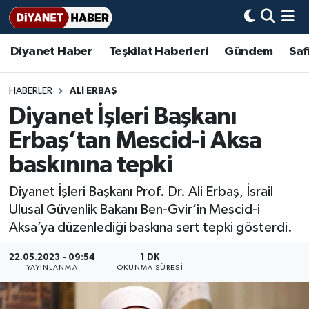
Diyanet Haber
Teşkilat Haberleri
Gündem
Saf
Diyanet Haber
Adana Müftülüğü
Bir Ayet
Aile Dergisi
İmam Hatip Okulları
Başmakale
Hadis-i Şerifler
Nöbetçi Eczaneler
Teşkilat Haberleri
Adıyaman Müftülüğü
Bir Hikaye
Aylık Dergi
Hayat Okumaları
Hava Durumu
HABERLER
ALİ ERBAŞ
Diyanet İşleri Başkanı
Afyonkarahisar Müftülüğü
Gündem
Biyografiler
Ankara Namaz Vakitleri
Erbaş’tan Mescid-i Aksa
Ağrı Müftülüğü
#Keşfet
Dini kavramlar
Trafik Durumu
baskınına tepki
Diyanet İşleri Başkanı Prof. Dr. Ali Erbaş, İsrail
Aksaray Müftülüğü
Diyanet Bilgi
Basında Bugün
Süper Lig Puan Durumu ve Fikstür
Ulusal Güvenlik Bakanı Ben-Gvir’in Mescid-i
Aksa’ya düzenlediği baskına sert tepki gösterdi.
Amasya Müftülüğü
Diyanet Takvimi
DİYANET eKİTAP
Tüm Manşetler
22.05.2023 - 09:54
1 DK
Ankara Müftülüğü
Dualar
Diyanet Dergi
Son Dakika Haberleri
YAYINLANMA
OKUNMA SÜRESI
Antalya Müftülüğü
Hadislerle İslam
TDV
Haber Arşivi