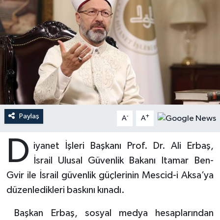
Ardahan Müftülüğü
Kudüs
Hutbeler
Artvin Müftülüğü
Kurban
DİYANET AKADEMİ
Aydın Müftülüğü
Mukabele
DİYANET GENÇLİK
Balıkesir Müftülüğü
Peygamberimizin Hayatı
DİYANET RADYO/TV
Paylaş
-
+
Bartın Müftülüğü
Ramazan
DEPREM
A
A
D
Batman Müftülüğü
Sahabeler
Dünya
iyanet İşleri Başkanı Prof. Dr. Ali Erbaş,
İsrail Ulusal Güvenlik Bakanı Itamar Ben-
Bayburt Müftülüğü
Zekat
Eğitim
Gvir ile İsrail güvenlik güçlerinin Mescid-i Aksa’ya
düzenledikleri baskını kınadı.
Bilecik Müftülüğü
Kültür-Sanat
Başkan Erbaş, sosyal medya hesaplarından
Bingöl Müftülüğü
Aile