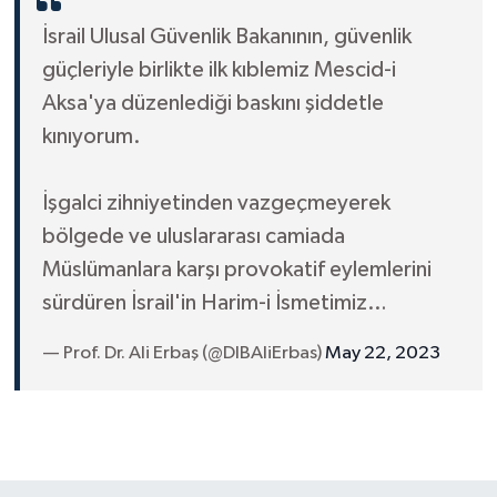
Diyarbakır Müftülüğü
İhtida Haberleri
İsrail Ulusal Güvenlik Bakanının, güvenlik
Düzce Müftülüğü
YAŞAM
güçleriyle birlikte ilk kıblemiz Mescid-i
Aksa'ya düzenlediği baskını şiddetle
Edirne Müftülüğü
kınıyorum.
Elazığ Müftülüğü
İşgalci zihniyetinden vazgeçmeyerek
Erzincan Müftülüğü
bölgede ve uluslararası camiada
Müslümanlara karşı provokatif eylemlerini
Erzurum Müftülüğü
sürdüren İsrail'in Harim-i İsmetimiz…
Eskişehir Müftülüğü
— Prof. Dr. Ali Erbaş (@DIBAliErbas)
May 22, 2023
Gaziantep Müftülüğü
Giresun Müftülüğü