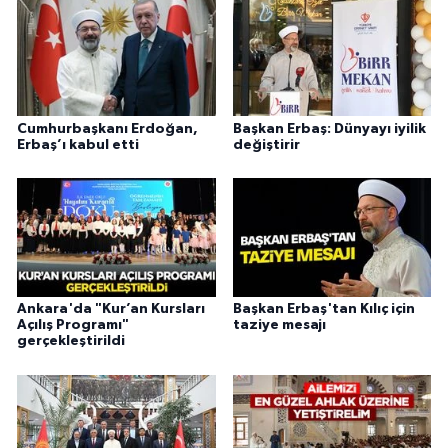
Karaman Müftülüğü
Kars Müftülüğü
Cumhurbaşkanı Erdoğan,
Başkan Erbaş: Dünyayı iyilik
Kastamonu Müftülüğü
Erbaş’ı kabul etti
değiştirir
Kayseri Müftülüğü
Kilis Müftülüğü
Kırıkkale Müftülüğü
Ankara'da "Kur’an Kursları
Başkan Erbaş'tan Kılıç için
Açılış Programı"
taziye mesajı
Kırklareli Müftülüğü
gerçekleştirildi
Kırşehir Müftülüğü
Kocaeli Müftülüğü