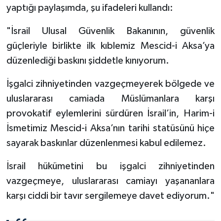
yaptığı paylaşımda, şu ifadeleri kullandı:
Bitlis Müftülüğü
Sağlık
"İsrail Ulusal Güvenlik Bakanının, güvenlik
güçleriyle birlikte ilk kıblemiz Mescid-i Aksa’ya
Bolu Müftülüğü
Makaleler
düzenlediği baskını şiddetle kınıyorum.
Burdur Müftülüğü
Ekonomi
İşgalci zihniyetinden vazgeçmeyerek bölgede ve
uluslararası camiada Müslümanlara karşı
Bursa Müftülüğü
Duyurular
provokatif eylemlerini sürdüren İsrail’in, Harim-i
Çanakkale Müftülüğü
Podcast
İsmetimiz Mescid-i Aksa’nın tarihi statüsünü hiçe
sayarak baskınlar düzenlenmesi kabul edilemez.
Çankırı Müftülüğü
Bilim, Teknoloji
İsrail hükümetini bu işgalci zihniyetinden
Çorum Müftülüğü
Biyografiler
vazgeçmeye, uluslararası camiayı yaşananlara
karşı ciddi bir tavır sergilemeye davet ediyorum."
Denizli Müftülüğü
Diyanet TV