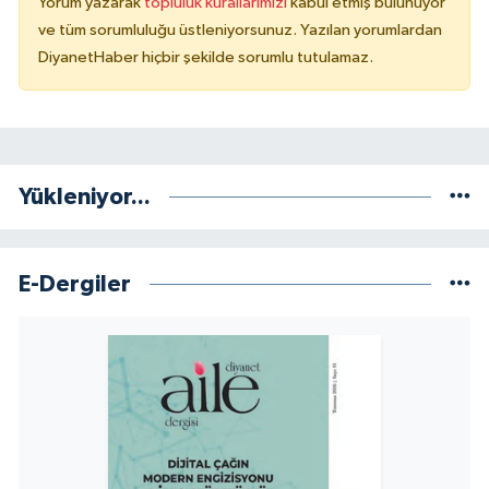
Yorum yazarak
topluluk kurallarımızı
kabul etmiş bulunuyor
ve tüm sorumluluğu üstleniyorsunuz. Yazılan yorumlardan
Niğde Müftülüğü
DiyanetHaber hiçbir şekilde sorumlu tutulamaz.
Ordu Müftülüğü
Osmaniye Müftülüğü
Yükleniyor...
Rize Müftülüğü
Sakarya Müftülüğü
E-Dergiler
Samsun Müftülüğü
Siirt Müftülüğü
Sinop Müftülüğü