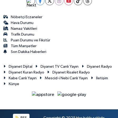
Nöbetçi Eczaneler
Hava Durumu
Namaz Vakitleri
Trafik Durumu
Puan Durumu ve Fikstür
Tüm Manşetler
Son Dakika Haberleri
Diyanet Dijital
Diyanet TV Canlı Yayın
Diyanet Radyo
Diyanet Kuran Radyo
Diyanet Risalet Radyo
Kabe Canlı Yayın
Mescid-i Nebi Canlı Yayın
İletişim
Künye
RSS
Copyright © 2025 Her hakkı saklıdır.