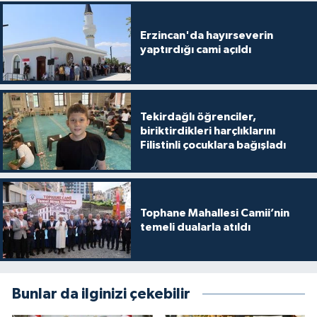
Gümüşhane Müftülüğü
Erzincan'da hayırseverin
Hakkari Müftülüğü
yaptırdığı cami açıldı
Hatay Müftülüğü
Tekirdağlı öğrenciler,
Iğdır Müftülüğü
biriktirdikleri harçlıklarını
Filistinli çocuklara bağışladı
Isparta Müftülüğü
İstanbul Müftülüğü
Tophane Mahallesi Camii’nin
temeli dualarla atıldı
İzmir Müftülüğü
Kahramanmaraş Müftülüğü
Bunlar da ilginizi çekebilir
Karabük Müftülüğü