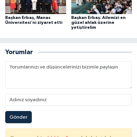
Konya Müftülüğü
Başkan Erbaş, Manas
Başkan Erbaş: Ailemizi en
Üniversitesi'ni ziyaret etti
güzel ahlak üzerine
Kütahya Müftülüğü
yetiştirelim
Malatya Müftülüğü
Yorumlar
Manisa Müftülüğü
Mardin Müftülüğü
Mersin Müftülüğü
Muğla Müftülüğü
Gönder
Muş Müftülüğü
Nevşehir Müftülüğü