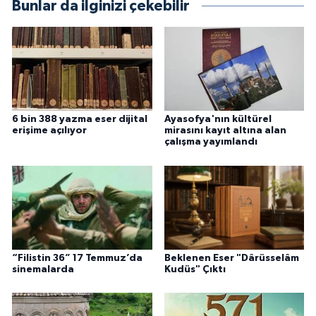
Bunlar da ilginizi çekebilir
Yalova Müftülüğü
Yozgat Müftülüğü
Zonguldak Müftülüğü
6 bin 388 yazma eser dijital
Ayasofya'nın kültürel
erişime açılıyor
mirasını kayıt altına alan
çalışma yayımlandı
“Filistin 36” 17 Temmuz’da
Beklenen Eser "Dârüsselâm
sinemalarda
Kudüs" Çıktı