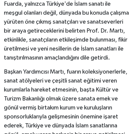
Diyarbakır Müftülüğü
İhtida Haberleri
Fuarda, yalnızca Türkiye'de İslam sanatı ile
meşgul olanları değil, dünyada bu konuda çalışma
Düzce Müftülüğü
YAŞAM
yürüten öne çıkmış sanatçıları ve sanatseverleri
bir araya getireceklerini belirten Prof. Dr. Martı,
Edirne Müftülüğü
etkinlikle, sanatçıların etkileşimde bulunması, fikir
Elazığ Müftülüğü
üretilmesi ve yeni nesillerin de İslam sanatları ile
tanıştırılmasının amaçlandığını dile getirdi.
Erzincan Müftülüğü
Başkan Yardımcısı Martı, fuarın koleksiyonerlerle,
Erzurum Müftülüğü
sanat atölyeleri ve çeşitli sanat eğitimi veren
kurumlarla hareket etmesinin, başta Kültür ve
Eskişehir Müftülüğü
Turizm Bakanlığı olmak üzere sanata emek ve
gönül vermiş birtakım kurum ve kuruluşların
Gaziantep Müftülüğü
sponsorluklarıyla gelişmesinin önemine işaret
Giresun Müftülüğü
ederek, Türkiye ve dünyada İslam sanatlarına