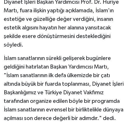
Diyanet İşleri Başkan Yardımcısı Prof. Dr. Huriye
Martı, fuara ilişkin yaptığı açıklamada, İslam'ın
Bitlis Müftülüğü
Sağlık
estetiğe ve güzelliğe değer verdiğini, insanın
estetik algısını hayatın her alanına yansıtacak
Bolu Müftülüğü
Makaleler
şekilde esere dönüştürmesini desteklediğini
Burdur Müftülüğü
Ekonomi
söyledi.
Bursa Müftülüğü
Duyurular
İslam sanatlarının sürekli gelişerek bugünlere
geldiğini hatırlatan Başkan Yardımcısı Martı,
Çanakkale Müftülüğü
Podcast
"İslam sanatlarının ilk defa ülkemizde bir çatı
altında büyük bir fuarda toplanması, Diyanet İşleri
Çankırı Müftülüğü
Bilim, Teknoloji
Başkanlığımız ve Türkiye Diyanet Vakfımız
tarafından organize edilen böyle bir programda
Çorum Müftülüğü
Biyografiler
İslam sanatlarının evrensel bir birliktelikle dünyaya
Denizli Müftülüğü
Diyanet TV
açılması son derece değerli bir adımdır." dedi.