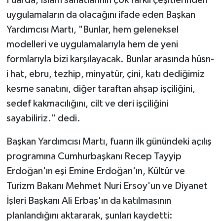
Fuarda, İslam sanatlarının çok farklı çeşitlerinden
uygulamaların da olacağını ifade eden Başkan
Konya Müftülüğü
Yardımcısı Martı, "Bunlar, hem geleneksel
modelleri ve uygulamalarıyla hem de yeni
Kütahya Müftülüğü
formlarıyla bizi karşılayacak. Bunlar arasında hüsn-
Malatya Müftülüğü
i hat, ebru, tezhip, minyatür, çini, katı dediğimiz
kesme sanatını, diğer taraftan ahşap işçiliğini,
Manisa Müftülüğü
sedef kakmacılığını, cilt ve deri işçiliğini
sayabiliriz." dedi.
Mardin Müftülüğü
Başkan Yardımcısı Martı, fuarın ilk günündeki açılış
Mersin Müftülüğü
programına Cumhurbaşkanı Recep Tayyip
Muğla Müftülüğü
Erdoğan'ın eşi Emine Erdoğan'ın, Kültür ve
Turizm Bakanı Mehmet Nuri Ersoy'un ve Diyanet
Muş Müftülüğü
İşleri Başkanı Ali Erbaş'ın da katılmasının
planlandığını aktararak, şunları kaydetti:
Nevşehir Müftülüğü