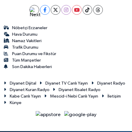
Nöbetçi Eczaneler
Hava Durumu
Namaz Vakitleri
Trafik Durumu
Puan Durumu ve Fikstür
Tüm Manşetler
Son Dakika Haberleri
Diyanet Dijital
Diyanet TV Canlı Yayın
Diyanet Radyo
Diyanet Kuran Radyo
Diyanet Risalet Radyo
Kabe Canlı Yayın
Mescid-i Nebi Canlı Yayın
İletişim
Künye