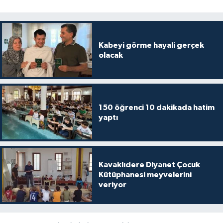
Sivas Müftülüğü
Şanlıurfa Müftülüğü
Kabeyi görme hayali gerçek
olacak
Şırnak Müftülüğü
Tekirdağ Müftülüğü
Tokat Müftülüğü
150 öğrenci 10 dakikada hatim
yaptı
Trabzon Müftülüğü
Tunceli Müftülüğü
Kavaklıdere Diyanet Çocuk
Kütüphanesi meyvelerini
Uşak Müftülüğü
veriyor
Van Müftülüğü