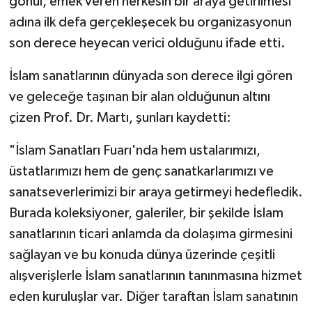
gönül, emek veren herkesin bir araya getirilmesi
Gümüşhane Müftülüğü
adına ilk defa gerçekleşecek bu organizasyonun
son derece heyecan verici olduğunu ifade etti.
Hakkari Müftülüğü
İslam sanatlarının dünyada son derece ilgi gören
Hatay Müftülüğü
ve geleceğe taşınan bir alan olduğunun altını
çizen Prof. Dr. Martı, şunları kaydetti:
Iğdır Müftülüğü
"İslam Sanatları Fuarı'nda hem ustalarımızı,
Isparta Müftülüğü
üstatlarımızı hem de genç sanatkarlarımızı ve
İstanbul Müftülüğü
sanatseverlerimizi bir araya getirmeyi hedefledik.
Burada koleksiyoner, galeriler, bir şekilde İslam
İzmir Müftülüğü
sanatlarının ticari anlamda da dolaşıma girmesini
sağlayan ve bu konuda dünya üzerinde çeşitli
Kahramanmaraş Müftülüğü
alışverişlerle İslam sanatlarının tanınmasına hizmet
eden kuruluşlar var. Diğer taraftan İslam sanatının
Karabük Müftülüğü