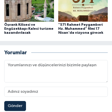
Öşvank Kilisesi ve
"571 Rahmet Peygamberi
Engüzekkapı Kalesi turizme
Hz. Muhammed" filmi 17
kazandırılacak
Nisan'da vizyona girecek
Yorumlar
Gönder