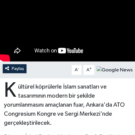
Ardahan Müftülüğü
Kudüs
Hutbeler
Artvin Müftülüğü
Kurban
DİYANET AKADEMİ
Aydın Müftülüğü
Mukabele
DİYANET GENÇLİK
Balıkesir Müftülüğü
Peygamberimizin Hayatı
DİYANET RADYO/TV
Paylaş
-
+
A
A
Bartın Müftülüğü
Ramazan
DEPREM
K
ültürel köprülerle İslam sanatları ve
Batman Müftülüğü
Sahabeler
Dünya
tasarımının modern bir şekilde
Bayburt Müftülüğü
Zekat
Eğitim
yorumlanmasını amaçlanan fuar, Ankara'da ATO
Congresium Kongre ve Sergi Merkezi'nde
Bilecik Müftülüğü
Kültür-Sanat
gerçekleştirilecek.
Bingöl Müftülüğü
Aile