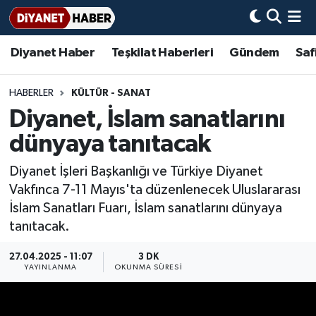
Diyanet Haber
Teşkilat Haberleri
Gündem
Saf
Diyanet Haber
Adana Müftülüğü
Bir Ayet
Aile Dergisi
İmam Hatip Okulları
Başmakale
Hadis-i Şerifler
Nöbetçi Eczaneler
Teşkilat Haberleri
Adıyaman Müftülüğü
Bir Hikaye
Aylık Dergi
Hayat Okumaları
Hava Durumu
HABERLER
KÜLTÜR - SANAT
Diyanet, İslam sanatlarını
Afyonkarahisar Müftülüğü
Gündem
Biyografiler
Ankara Namaz Vakitleri
dünyaya tanıtacak
Ağrı Müftülüğü
#Keşfet
Dini kavramlar
Trafik Durumu
Diyanet İşleri Başkanlığı ve Türkiye Diyanet
Vakfınca 7-11 Mayıs'ta düzenlenecek Uluslararası
Aksaray Müftülüğü
Diyanet Bilgi
Basında Bugün
Süper Lig Puan Durumu ve Fikstür
İslam Sanatları Fuarı, İslam sanatlarını dünyaya
tanıtacak.
Amasya Müftülüğü
Diyanet Takvimi
DİYANET eKİTAP
Tüm Manşetler
27.04.2025 - 11:07
3 DK
Ankara Müftülüğü
Dualar
Diyanet Dergi
Son Dakika Haberleri
YAYINLANMA
OKUNMA SÜRESI
Antalya Müftülüğü
Hadislerle İslam
TDV
Haber Arşivi