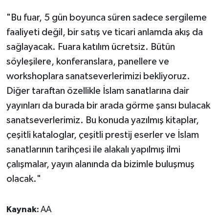
"Bu fuar, 5 gün boyunca süren sadece sergileme
Niğde Müftülüğü
faaliyeti değil, bir satış ve ticari anlamda akış da
sağlayacak. Fuara katılım ücretsiz. Bütün
Ordu Müftülüğü
söyleşilere, konferanslara, panellere ve
Osmaniye Müftülüğü
workshoplara sanatseverlerimizi bekliyoruz.
Diğer taraftan özellikle İslam sanatlarına dair
Rize Müftülüğü
yayınları da burada bir arada görme şansı bulacak
sanatseverlerimiz. Bu konuda yazılmış kitaplar,
Sakarya Müftülüğü
çeşitli kataloglar, çeşitli prestij eserler ve İslam
sanatlarının tarihçesi ile alakalı yapılmış ilmi
Samsun Müftülüğü
çalışmalar, yayın alanında da bizimle buluşmuş
Siirt Müftülüğü
olacak."
Sinop Müftülüğü
Kaynak:
AA