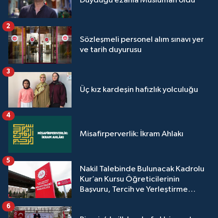
Duyduğu ezanla Müslüman oldu
2
Sözleşmeli personel alım sınavı yer
ve tarih duyurusu
3
Üç kız kardeşin hafızlık yolculuğu
4
Misafirperverlik: İkram Ahlakı
5
Nakil Talebinde Bulunacak Kadrolu
Kur’an Kursu Öğreticilerinin
Başvuru, Tercih ve Yerleştirme
İşlemleri duyurusu
6