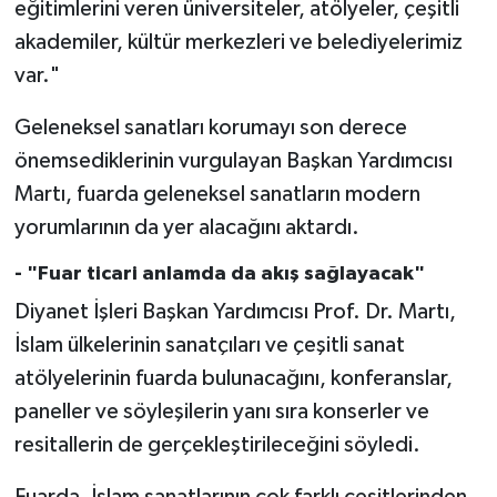
eğitimlerini veren üniversiteler, atölyeler, çeşitli
Karaman Müftülüğü
akademiler, kültür merkezleri ve belediyelerimiz
var."
Kars Müftülüğü
Geleneksel sanatları korumayı son derece
Kastamonu Müftülüğü
önemsediklerinin vurgulayan Başkan Yardımcısı
Martı, fuarda geleneksel sanatların modern
Kayseri Müftülüğü
yorumlarının da yer alacağını aktardı.
Kilis Müftülüğü
- "Fuar ticari anlamda da akış sağlayacak"
Diyanet İşleri Başkan Yardımcısı Prof. Dr. Martı,
Kırıkkale Müftülüğü
İslam ülkelerinin sanatçıları ve çeşitli sanat
Kırklareli Müftülüğü
atölyelerinin fuarda bulunacağını, konferanslar,
paneller ve söyleşilerin yanı sıra konserler ve
Kırşehir Müftülüğü
resitallerin de gerçekleştirileceğini söyledi.
Kocaeli Müftülüğü