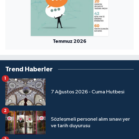
Sivas Müftülüğü
Şanlıurfa Müftülüğü
Şırnak Müftülüğü
Temmuz 2026
Tekirdağ Müftülüğü
Tokat Müftülüğü
Trend Haberler
1
Trabzon Müftülüğü
7 Ağustos 2026 - Cuma Hutbesi
Tunceli Müftülüğü
2
Uşak Müftülüğü
Sözleşmeli personel alım sınavı yer
ve tarih duyurusu
Van Müftülüğü