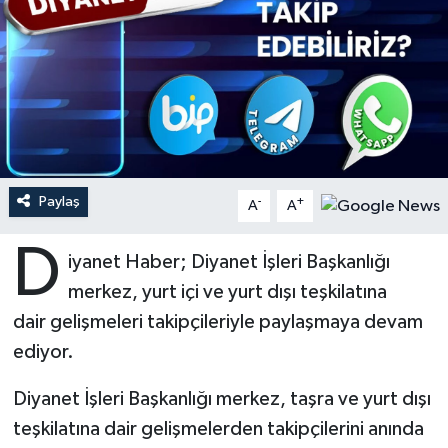
Ardahan Müftülüğü
Kudüs
Hutbeler
Artvin Müftülüğü
Kurban
DİYANET AKADEMİ
Aydın Müftülüğü
Mukabele
DİYANET GENÇLİK
Balıkesir Müftülüğü
Peygamberimizin Hayatı
DİYANET RADYO/TV
Paylaş
-
+
A
A
Bartın Müftülüğü
Ramazan
DEPREM
D
iyanet Haber; Diyanet İşleri Başkanlığı
merkez, yurt içi ve yurt dışı teşkilatına
Batman Müftülüğü
Sahabeler
Dünya
dair gelişmeleri takipçileriyle paylaşmaya devam
Bayburt Müftülüğü
Zekat
Eğitim
ediyor.
Bilecik Müftülüğü
Kültür-Sanat
Diyanet İşleri Başkanlığı merkez, taşra ve yurt dışı
teşkilatına dair gelişmelerden takipçilerini anında
Bingöl Müftülüğü
Aile