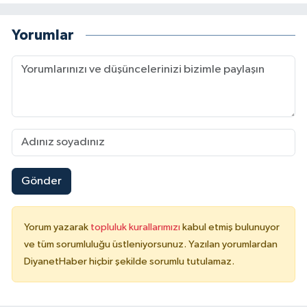
Konya Müftülüğü
Yorumlar
Kütahya Müftülüğü
Malatya Müftülüğü
Manisa Müftülüğü
Mardin Müftülüğü
Gönder
Mersin Müftülüğü
Yorum yazarak
topluluk kurallarımızı
kabul etmiş bulunuyor
Muğla Müftülüğü
ve tüm sorumluluğu üstleniyorsunuz. Yazılan yorumlardan
DiyanetHaber hiçbir şekilde sorumlu tutulamaz.
Muş Müftülüğü
Nevşehir Müftülüğü