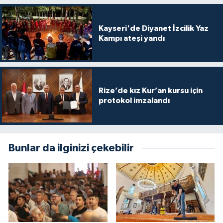
Gümüşhane Müftülüğü
Kayseri'de Diyanet İzcilik Yaz
Hakkari Müftülüğü
Kampı ateşi yandı
Hatay Müftülüğü
Iğdır Müftülüğü
Rize’de kız Kur’an kursu için
protokol imzalandı
Isparta Müftülüğü
İstanbul Müftülüğü
Bunlar da ilginizi çekebilir
İzmir Müftülüğü
Kahramanmaraş Müftülüğü
Karabük Müftülüğü