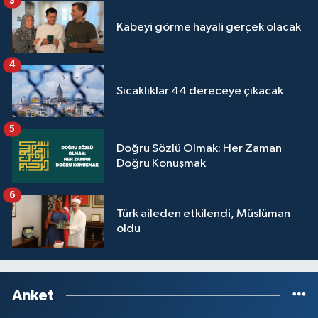
3
Yalova Müftülüğü
Kabeyi görme hayali gerçek olacak
Yozgat Müftülüğü
4
Zonguldak Müftülüğü
Sıcaklıklar 44 dereceye çıkacak
5
Doğru Sözlü Olmak: Her Zaman
Doğru Konuşmak
6
Türk aileden etkilendi, Müslüman
oldu
Anket