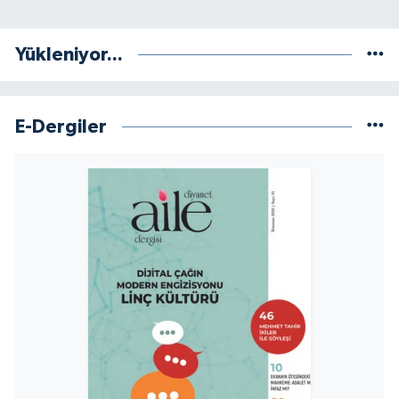
Niğde Müftülüğü
Yükleniyor...
Ordu Müftülüğü
E-Dergiler
Osmaniye Müftülüğü
Rize Müftülüğü
Sakarya Müftülüğü
Samsun Müftülüğü
Siirt Müftülüğü
Sinop Müftülüğü