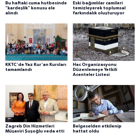
Bu haftaki cuma hutbesinde
Eski bağımlılar camileri
"kardeşlik" konusu ele
temizleyerek toplumsal
Karaman Müftülüğü
alındı
farkındalık oluşturuyor
Kars Müftülüğü
Kastamonu Müftülüğü
Kayseri Müftülüğü
KKTC'de Yaz Kur'an Kursları
Hac Organizasyonu
tamamlandı
Düzenlemeye Yetkili
Kilis Müftülüğü
Acenteler Listesi
Kırıkkale Müftülüğü
Kırklareli Müftülüğü
Kırşehir Müftülüğü
Zagreb Din Hizmetleri
Belgeselden etkilenip
Müşaviri Şuşoğlu veda etti
hattat oldu
Kocaeli Müftülüğü