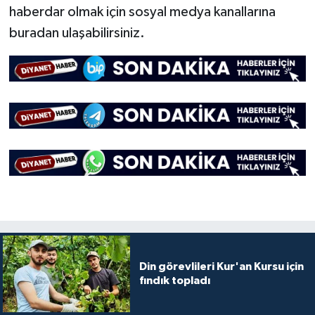
Diyarbakır Müftülüğü
İhtida Haberleri
haberdar olmak için sosyal medya kanallarına
buradan ulaşabilirsiniz.
Düzce Müftülüğü
YAŞAM
Edirne Müftülüğü
Elazığ Müftülüğü
Erzincan Müftülüğü
Erzurum Müftülüğü
Eskişehir Müftülüğü
Gaziantep Müftülüğü
Din görevlileri Kur'an Kursu için
fındık topladı
Giresun Müftülüğü