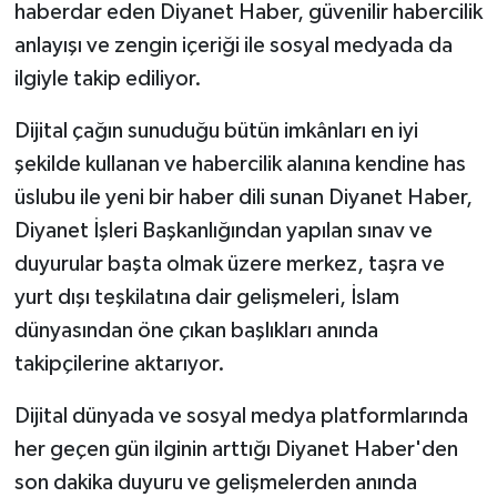
haberdar eden Diyanet Haber, güvenilir habercilik
anlayışı ve zengin içeriği ile sosyal medyada da
Bitlis Müftülüğü
Sağlık
ilgiyle takip ediliyor.
Bolu Müftülüğü
Makaleler
Dijital çağın sunuduğu bütün imkânları en iyi
şekilde kullanan ve habercilik alanına kendine has
Burdur Müftülüğü
Ekonomi
üslubu ile yeni bir haber dili sunan Diyanet Haber,
Bursa Müftülüğü
Duyurular
Diyanet İşleri Başkanlığından yapılan sınav ve
duyurular başta olmak üzere merkez, taşra ve
Çanakkale Müftülüğü
Podcast
yurt dışı teşkilatına dair gelişmeleri, İslam
dünyasından öne çıkan başlıkları anında
Çankırı Müftülüğü
Bilim, Teknoloji
takipçilerine aktarıyor.
Çorum Müftülüğü
Biyografiler
Dijital dünyada ve sosyal medya platformlarında
her geçen gün ilginin arttığı Diyanet Haber'den
Denizli Müftülüğü
Diyanet TV
son dakika duyuru ve gelişmelerden anında