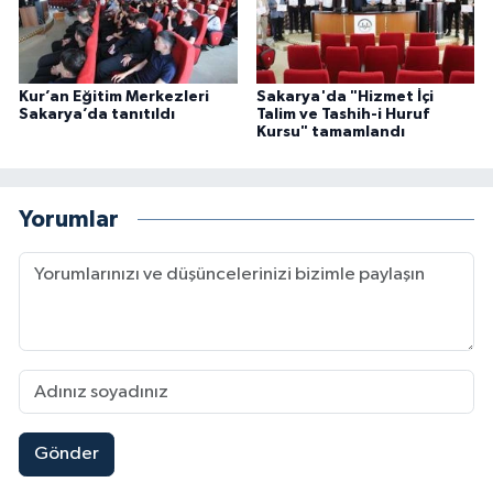
Karaman Müftülüğü
Kars Müftülüğü
Kur’an Eğitim Merkezleri
Sakarya'da "Hizmet İçi
Sakarya’da tanıtıldı
Talim ve Tashih-i Huruf
Kursu" tamamlandı
Kastamonu Müftülüğü
Kayseri Müftülüğü
Yorumlar
Kilis Müftülüğü
Kırıkkale Müftülüğü
Kırklareli Müftülüğü
Kırşehir Müftülüğü
Gönder
Kocaeli Müftülüğü