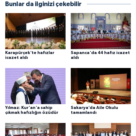
Bunlar da ilginizi çekebilir
Gümüşhane Müftülüğü
Hakkari Müftülüğü
Hatay Müftülüğü
Iğdır Müftülüğü
Karapürçek'te hafızlar
Sapanca'da 44 hafız icazet
icazet aldı
aldı
Isparta Müftülüğü
İstanbul Müftülüğü
İzmir Müftülüğü
Yılmaz: Kur'an'a sahip
Sakarya’da Aile Okulu
çıkmak hafızlığın özüdür
tamamlandı
Kahramanmaraş Müftülüğü
Karabük Müftülüğü