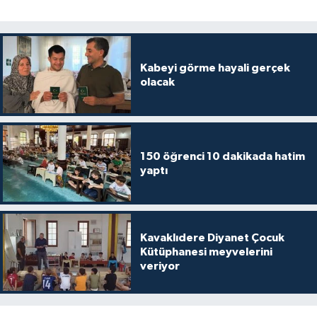
Diyarbakır Müftülüğü
İhtida Haberleri
Düzce Müftülüğü
YAŞAM
Kabeyi görme hayali gerçek
Edirne Müftülüğü
olacak
Elazığ Müftülüğü
Erzincan Müftülüğü
150 öğrenci 10 dakikada hatim
yaptı
Erzurum Müftülüğü
Eskişehir Müftülüğü
Kavaklıdere Diyanet Çocuk
Kütüphanesi meyvelerini
Gaziantep Müftülüğü
veriyor
Giresun Müftülüğü