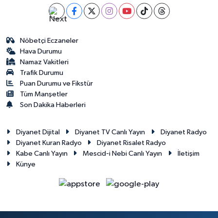
Nöbetçi Eczaneler
Hava Durumu
Namaz Vakitleri
Trafik Durumu
Puan Durumu ve Fikstür
Tüm Manşetler
Son Dakika Haberleri
Diyanet Dijital
Diyanet TV Canlı Yayın
Diyanet Radyo
Diyanet Kuran Radyo
Diyanet Risalet Radyo
Kabe Canlı Yayın
Mescid-i Nebi Canlı Yayın
İletişim
Künye