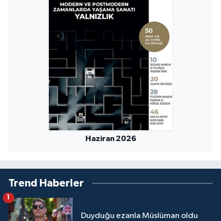
Niğde Müftülüğü
Ordu Müftülüğü
Osmaniye Müftülüğü
Rize Müftülüğü
Sakarya Müftülüğü
Haziran 2026
Samsun Müftülüğü
Siirt Müftülüğü
Trend Haberler
1
Sinop Müftülüğü
Duyduğu ezanla Müslüman oldu