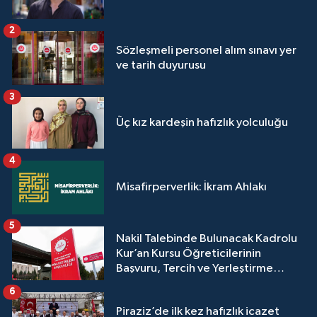
Sivas Müftülüğü
2
Şanlıurfa Müftülüğü
Sözleşmeli personel alım sınavı yer
ve tarih duyurusu
Şırnak Müftülüğü
3
Tekirdağ Müftülüğü
Üç kız kardeşin hafızlık yolculuğu
Tokat Müftülüğü
4
Misafirperverlik: İkram Ahlakı
Trabzon Müftülüğü
Tunceli Müftülüğü
5
Nakil Talebinde Bulunacak Kadrolu
Kur’an Kursu Öğreticilerinin
Uşak Müftülüğü
Başvuru, Tercih ve Yerleştirme
İşlemleri duyurusu
6
Van Müftülüğü
Piraziz’de ilk kez hafızlık icazet