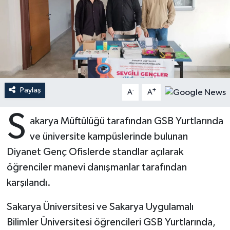
Ardahan Müftülüğü
Kudüs
Hutbeler
Artvin Müftülüğü
Kurban
DİYANET AKADEMİ
Aydın Müftülüğü
Mukabele
DİYANET GENÇLİK
Paylaş
-
+
A
A
Balıkesir Müftülüğü
Peygamberimizin Hayatı
DİYANET RADYO/TV
S
akarya Müftülüğü tarafından GSB Yurtlarında
Bartın Müftülüğü
Ramazan
DEPREM
ve üniversite kampüslerinde bulunan
Batman Müftülüğü
Sahabeler
Dünya
Diyanet Genç Ofislerde standlar açılarak
öğrenciler manevi danışmanlar tarafından
Bayburt Müftülüğü
Zekat
Eğitim
karşılandı.
Bilecik Müftülüğü
Kültür-Sanat
Sakarya Üniversitesi ve Sakarya Uygulamalı
Bilimler Üniversitesi öğrencileri GSB Yurtlarında,
Bingöl Müftülüğü
Aile