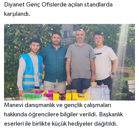
Diyanet Genç Ofislerde açılan standlarda
karşılandı.
Bitlis Müftülüğü
Sağlık
Bolu Müftülüğü
Makaleler
Burdur Müftülüğü
Ekonomi
Bursa Müftülüğü
Duyurular
Çanakkale Müftülüğü
Podcast
Çankırı Müftülüğü
Bilim, Teknoloji
Manevi danışmanlık ve gençlik çalışmaları
Çorum Müftülüğü
Biyografiler
hakkında öğrencilere bilgiler verildi. Başkanlık
eserleri ile birlikte küçük hediyeler dağıtıldı.
Denizli Müftülüğü
Diyanet TV