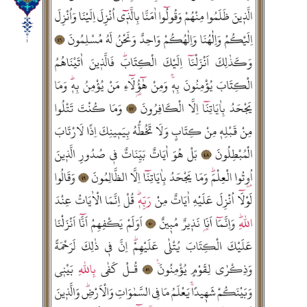
Yalova Müftülüğü
Yozgat Müftülüğü
Zonguldak Müftülüğü