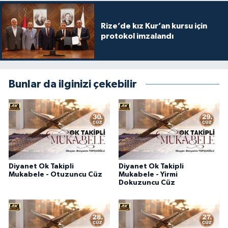
Rize’de kız Kur’an kursu için
protokol imzalandı
Bunlar da ilginizi çekebilir
Diyanet Ok Takipli
Diyanet Ok Takipli
Mukabele - Otuzuncu Cüz
Mukabele - Yirmi
Dokuzuncu Cüz