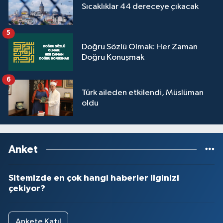
Sıcaklıklar 44 dereceye çıkacak
5
Doğru Sözlü Olmak: Her Zaman
Doğru Konuşmak
6
Türk aileden etkilendi, Müslüman
oldu
Anket
Sitemizde en çok hangi haberler ilginizi
çekiyor?
Ankete Katıl