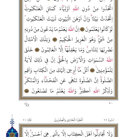
Sivas Müftülüğü
Şanlıurfa Müftülüğü
Şırnak Müftülüğü
Tekirdağ Müftülüğü
Tokat Müftülüğü
Trabzon Müftülüğü
Tunceli Müftülüğü
Uşak Müftülüğü
Van Müftülüğü