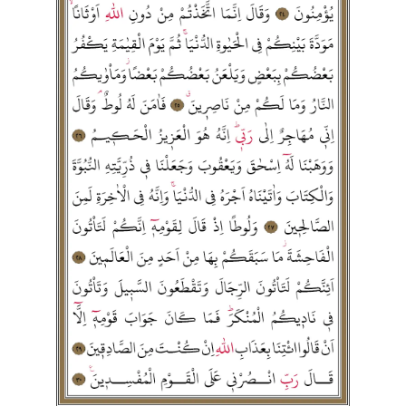
Karaman Müftülüğü
Kars Müftülüğü
Kastamonu Müftülüğü
Kayseri Müftülüğü
Kilis Müftülüğü
Kırıkkale Müftülüğü
Kırklareli Müftülüğü
Kırşehir Müftülüğü
Kocaeli Müftülüğü