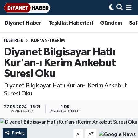
Diyanet Haber
Teşkilat Haberleri
Gündem
Saf
Diyanet Haber
Adana Müftülüğü
Bir Ayet
Aile Dergisi
İmam Hatip Okulları
Başmakale
Hadis-i Şerifler
Nöbetçi Eczaneler
Teşkilat Haberleri
Adıyaman Müftülüğü
Bir Hikaye
Aylık Dergi
Hayat Okumaları
Hava Durumu
HABERLER
KUR'AN-I KERIM
Diyanet Bilgisayar Hatlı
Afyonkarahisar Müftülüğü
Gündem
Biyografiler
Ankara Namaz Vakitleri
Kur'an-ı Kerim Ankebut
Ağrı Müftülüğü
#Keşfet
Dini kavramlar
Trafik Durumu
Suresi Oku
Diyanet Bilgisayar Hatlı Kur'an-ı Kerim Ankebut
Aksaray Müftülüğü
Diyanet Bilgi
Basında Bugün
Süper Lig Puan Durumu ve Fikstür
Suresi Oku
Amasya Müftülüğü
Diyanet Takvimi
DİYANET eKİTAP
Tüm Manşetler
27.05.2024 - 16:21
1 DK
YAYINLANMA
OKUNMA SÜRESI
Ankara Müftülüğü
Dualar
Diyanet Dergi
Son Dakika Haberleri
Antalya Müftülüğü
Hadislerle İslam
TDV
Haber Arşivi
Paylaş
-
+
A
A