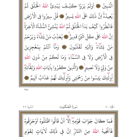
Gümüşhane Müftülüğü
Hakkari Müftülüğü
Hatay Müftülüğü
Iğdır Müftülüğü
Isparta Müftülüğü
İstanbul Müftülüğü
İzmir Müftülüğü
Kahramanmaraş Müftülüğü
Karabük Müftülüğü