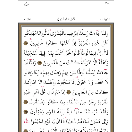
Konya Müftülüğü
Kütahya Müftülüğü
Malatya Müftülüğü
Manisa Müftülüğü
Mardin Müftülüğü
Mersin Müftülüğü
Muğla Müftülüğü
Muş Müftülüğü
Nevşehir Müftülüğü