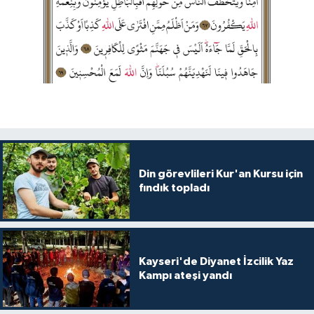
Din görevlileri Kur'an Kursu için
fındık topladı
Kayseri'de Diyanet İzcilik Yaz
Kampı ateşi yandı