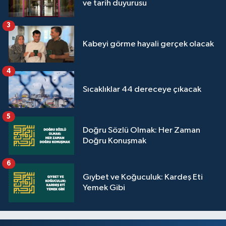
ve tarih duyurusu
3
Kabeyi görme hayali gerçek olacak
4
Sıcaklıklar 44 dereceye çıkacak
5
Doğru Sözlü Olmak: Her Zaman
Doğru Konuşmak
6
Gıybet ve Koğuculuk: Kardeş Eti
Yemek Gibi