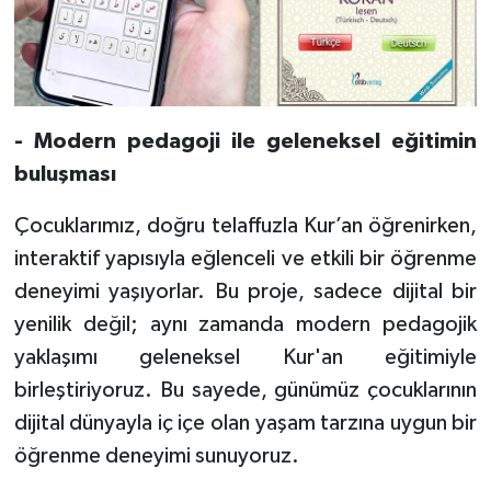
Karaman Müftülüğü
Kars Müftülüğü
- Modern pedagoji ile geleneksel eğitimin
Kastamonu Müftülüğü
buluşması
Kayseri Müftülüğü
Çocuklarımız, doğru telaffuzla Kur’an öğrenirken,
Kilis Müftülüğü
interaktif yapısıyla eğlenceli ve etkili bir öğrenme
deneyimi yaşıyorlar. Bu proje, sadece dijital bir
Kırıkkale Müftülüğü
yenilik değil; aynı zamanda modern pedagojik
yaklaşımı geleneksel Kur'an eğitimiyle
Kırklareli Müftülüğü
birleştiriyoruz. Bu sayede, günümüz çocuklarının
dijital dünyayla iç içe olan yaşam tarzına uygun bir
Kırşehir Müftülüğü
öğrenme deneyimi sunuyoruz.
Kocaeli Müftülüğü