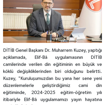
Bitlis Müftülüğü
Sağlık
Bolu Müftülüğü
Makaleler
Burdur Müftülüğü
Ekonomi
Bursa Müftülüğü
Duyurular
DİTİB Genel Başkanı Dr. Muharrem Kuzey, yaptığı
açıklamada, Elif-Bâ uygulamasının DİTİB
Çanakkale Müftülüğü
Podcast
camilerinde verilen din eğitiminin en büyük ve
Çankırı Müftülüğü
Bilim, Teknoloji
köklü değişikliklerinden biri olduğunu belirtti.
Kuzey, "Kuruluşumuzdan bu yana her sene yeni
Çorum Müftülüğü
Biyografiler
düzenlemelerle geliştirdiğimiz cami din
eğitiminde, 2024-2025 eğitim-öğretim yılı
Denizli Müftülüğü
Diyanet TV
itibariyle Elif-Bâ uygulamamızı yayın hayatına