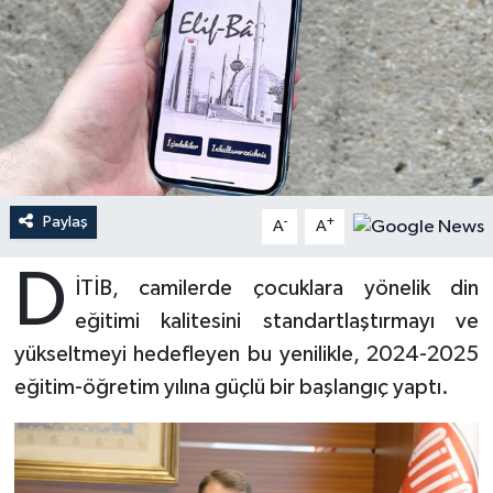
Ardahan Müftülüğü
Kudüs
Hutbeler
Artvin Müftülüğü
Kurban
DİYANET AKADEMİ
Aydın Müftülüğü
Mukabele
DİYANET GENÇLİK
Balıkesir Müftülüğü
Peygamberimizin Hayatı
DİYANET RADYO/TV
Paylaş
-
+
A
A
Bartın Müftülüğü
Ramazan
DEPREM
D
İTİB, camilerde çocuklara yönelik din
eğitimi kalitesini standartlaştırmayı ve
Batman Müftülüğü
Sahabeler
Dünya
yükseltmeyi hedefleyen bu yenilikle, 2024-2025
Bayburt Müftülüğü
Zekat
Eğitim
eğitim-öğretim yılına güçlü bir başlangıç yaptı.
Bilecik Müftülüğü
Kültür-Sanat
Bingöl Müftülüğü
Aile