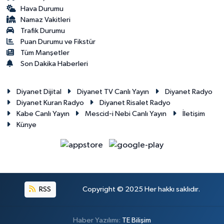
Hava Durumu
Namaz Vakitleri
Trafik Durumu
Puan Durumu ve Fikstür
Tüm Manşetler
Son Dakika Haberleri
Diyanet Dijital
Diyanet TV Canlı Yayın
Diyanet Radyo
Diyanet Kuran Radyo
Diyanet Risalet Radyo
Kabe Canlı Yayın
Mescid-i Nebi Canlı Yayın
İletişim
Künye
RSS
Copyright © 2025 Her hakkı saklıdır.
Haber Yazılımı:
TE Bilişim