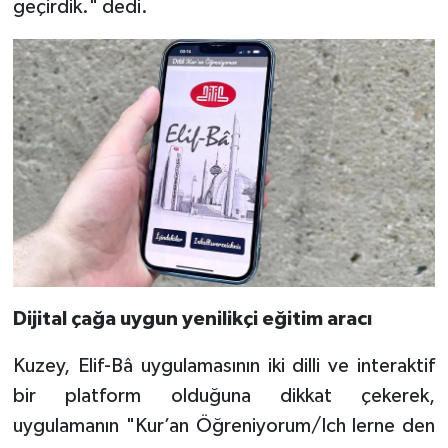
geçirdik." dedi.
Diyarbakır Müftülüğü
İhtida Haberleri
Düzce Müftülüğü
YAŞAM
Edirne Müftülüğü
Elazığ Müftülüğü
Erzincan Müftülüğü
Erzurum Müftülüğü
Eskişehir Müftülüğü
Dijital çağa uygun yenilikçi eğitim aracı
Gaziantep Müftülüğü
Kuzey, Elif-Bâ uygulamasının iki dilli ve interaktif
bir platform olduğuna dikkat çekerek,
Giresun Müftülüğü
uygulamanın "Kur’an Öğreniyorum/Ich lerne den