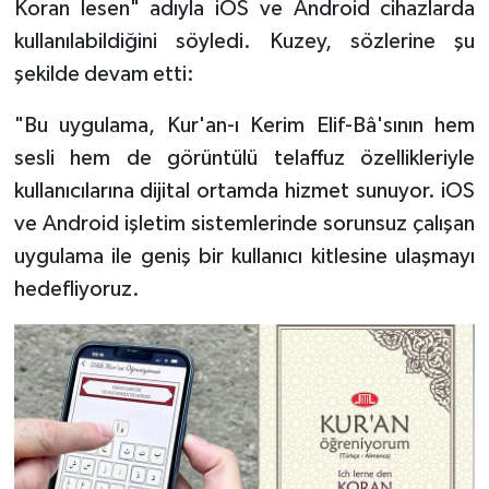
Koran lesen" adıyla iOS ve Android cihazlarda
Gümüşhane Müftülüğü
kullanılabildiğini söyledi. Kuzey, sözlerine şu
şekilde devam etti:
Hakkari Müftülüğü
"Bu uygulama, Kur'an-ı Kerim Elif-Bâ'sının hem
Hatay Müftülüğü
sesli hem de görüntülü telaffuz özellikleriyle
Iğdır Müftülüğü
kullanıcılarına dijital ortamda hizmet sunuyor. iOS
ve Android işletim sistemlerinde sorunsuz çalışan
Isparta Müftülüğü
uygulama ile geniş bir kullanıcı kitlesine ulaşmayı
hedefliyoruz.
İstanbul Müftülüğü
İzmir Müftülüğü
Kahramanmaraş Müftülüğü
Karabük Müftülüğü