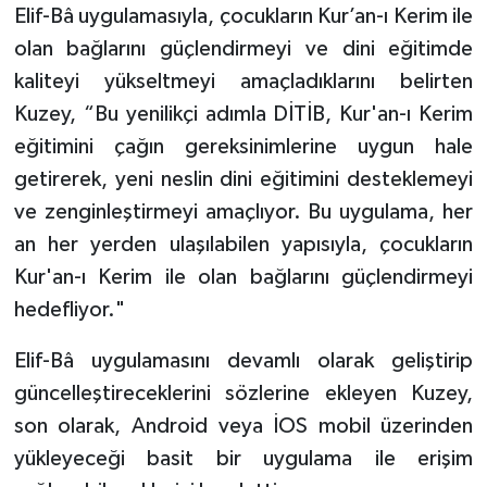
Elif-Bâ uygulamasıyla, çocukların Kur’an-ı Kerim ile
Konya Müftülüğü
olan bağlarını güçlendirmeyi ve dini eğitimde
kaliteyi yükseltmeyi amaçladıklarını belirten
Kütahya Müftülüğü
Kuzey, “Bu yenilikçi adımla DİTİB, Kur'an-ı Kerim
eğitimini çağın gereksinimlerine uygun hale
Malatya Müftülüğü
getirerek, yeni neslin dini eğitimini desteklemeyi
Manisa Müftülüğü
ve zenginleştirmeyi amaçlıyor. Bu uygulama, her
an her yerden ulaşılabilen yapısıyla, çocukların
Mardin Müftülüğü
Kur'an-ı Kerim ile olan bağlarını güçlendirmeyi
hedefliyor."
Mersin Müftülüğü
Elif-Bâ uygulamasını devamlı olarak geliştirip
Muğla Müftülüğü
güncelleştireceklerini sözlerine ekleyen Kuzey,
son olarak, Android veya İOS mobil üzerinden
Muş Müftülüğü
yükleyeceği basit bir uygulama ile erişim
Nevşehir Müftülüğü