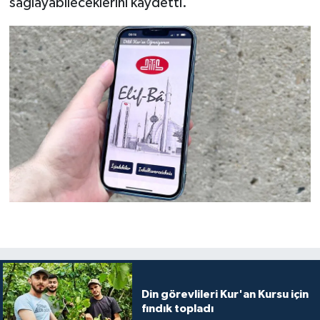
sağlayabileceklerini kaydetti.
Niğde Müftülüğü
Ordu Müftülüğü
Osmaniye Müftülüğü
Rize Müftülüğü
Sakarya Müftülüğü
Samsun Müftülüğü
Siirt Müftülüğü
Sinop Müftülüğü
Din görevlileri Kur'an Kursu için
fındık topladı