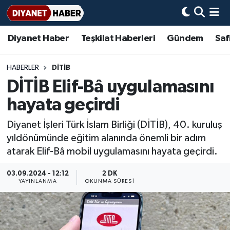
Diyanet Haber
Teşkilat Haberleri
Gündem
Saf
Diyanet Haber
Adana Müftülüğü
Bir Ayet
Aile Dergisi
İmam Hatip Okulları
Başmakale
Hadis-i Şerifler
Nöbetçi Eczaneler
Teşkilat Haberleri
Adıyaman Müftülüğü
Bir Hikaye
Aylık Dergi
Hayat Okumaları
Hava Durumu
HABERLER
DİTİB
DİTİB Elif-Bâ uygulamasını
Afyonkarahisar Müftülüğü
Gündem
Biyografiler
Ankara Namaz Vakitleri
hayata geçirdi
Ağrı Müftülüğü
#Keşfet
Dini kavramlar
Trafik Durumu
Diyanet İşleri Türk İslam Birliği (DİTİB), 40. kuruluş
yıldönümünde eğitim alanında önemli bir adım
Aksaray Müftülüğü
Diyanet Bilgi
Basında Bugün
Süper Lig Puan Durumu ve Fikstür
atarak Elif-Bâ mobil uygulamasını hayata geçirdi.
Amasya Müftülüğü
Diyanet Takvimi
DİYANET eKİTAP
Tüm Manşetler
03.09.2024 - 12:12
2 DK
YAYINLANMA
OKUNMA SÜRESI
Ankara Müftülüğü
Dualar
Diyanet Dergi
Son Dakika Haberleri
Antalya Müftülüğü
Hadislerle İslam
TDV
Haber Arşivi