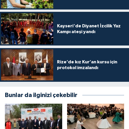
Sivas Müftülüğü
Şanlıurfa Müftülüğü
Kayseri'de Diyanet İzcilik Yaz
Kampı ateşi yandı
Şırnak Müftülüğü
Tekirdağ Müftülüğü
Tokat Müftülüğü
Rize’de kız Kur’an kursu için
protokol imzalandı
Trabzon Müftülüğü
Tunceli Müftülüğü
Bunlar da ilginizi çekebilir
Uşak Müftülüğü
Van Müftülüğü