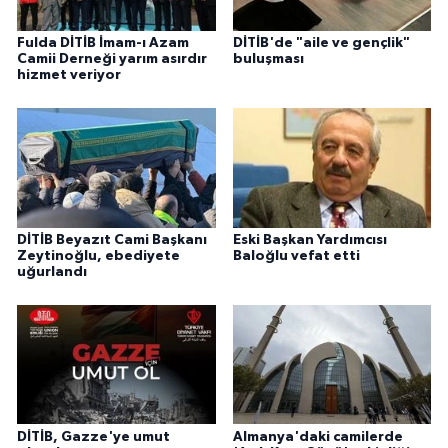
Yalova Müftülüğü
Fulda DİTİB İmam-ı Azam
DİTİB'de "aile ve gençlik"
Camii Derneği yarım asırdır
buluşması
Yozgat Müftülüğü
hizmet veriyor
Zonguldak Müftülüğü
DİTİB Beyazıt Cami Başkanı
Eski Başkan Yardımcısı
Zeytinoğlu, ebediyete
Baloğlu vefat etti
uğurlandı
DİTİB, Gazze'ye umut
Almanya'daki camilerde