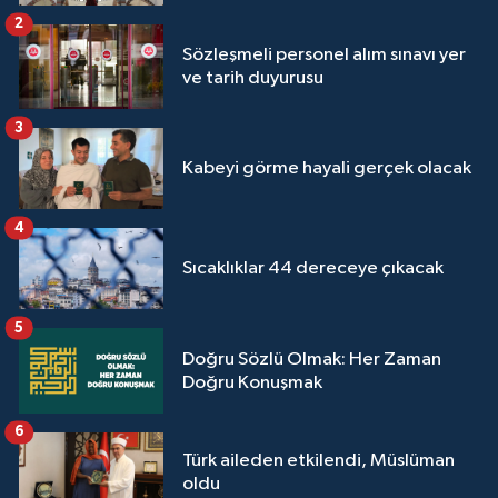
2
Sözleşmeli personel alım sınavı yer
ve tarih duyurusu
3
Kabeyi görme hayali gerçek olacak
4
Sıcaklıklar 44 dereceye çıkacak
5
Doğru Sözlü Olmak: Her Zaman
Doğru Konuşmak
6
Türk aileden etkilendi, Müslüman
oldu