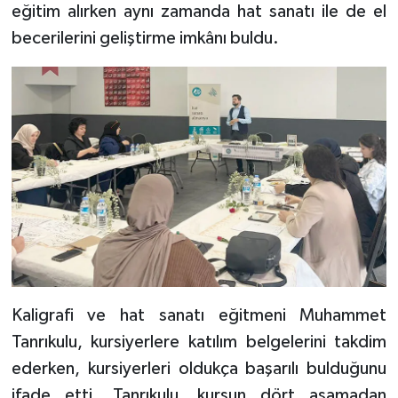
Diyarbakır Müftülüğü
İhtida Haberleri
eğitim alırken aynı zamanda hat sanatı ile de el
becerilerini geliştirme imkânı buldu.
Düzce Müftülüğü
YAŞAM
Edirne Müftülüğü
Elazığ Müftülüğü
Erzincan Müftülüğü
Erzurum Müftülüğü
Eskişehir Müftülüğü
Kaligrafi ve hat sanatı eğitmeni Muhammet
Gaziantep Müftülüğü
Tanrıkulu, kursiyerlere katılım belgelerini takdim
ederken, kursiyerleri oldukça başarılı bulduğunu
Giresun Müftülüğü
ifade etti. Tanrıkulu, kursun dört aşamadan