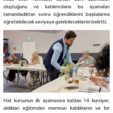
Gümüşhane Müftülüğü
oluştuğunu ve katılımcıların bu aşamaları
tamamladıktan sonra öğrendiklerini başkalarına
Hakkari Müftülüğü
öğretebilecek seviyeye gelebileceklerini belirtti.
Hatay Müftülüğü
Iğdır Müftülüğü
Isparta Müftülüğü
İstanbul Müftülüğü
İzmir Müftülüğü
Kahramanmaraş Müftülüğü
Hat kursunun ilk aşamasına katılan 14 kursiyer,
Karabük Müftülüğü
aldıkları eğitimden memnun kaldıklarını ve bir