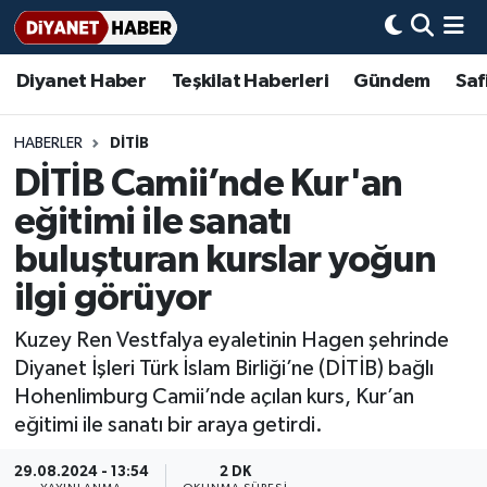
Diyanet Haber
Teşkilat Haberleri
Gündem
Saf
Diyanet Haber
Adana Müftülüğü
Bir Ayet
Aile Dergisi
İmam Hatip Okulları
Başmakale
Hadis-i Şerifler
Nöbetçi Eczaneler
Teşkilat Haberleri
Adıyaman Müftülüğü
Bir Hikaye
Aylık Dergi
Hayat Okumaları
Hava Durumu
HABERLER
DİTİB
DİTİB Camii’nde Kur'an
Afyonkarahisar Müftülüğü
Gündem
Biyografiler
Ankara Namaz Vakitleri
eğitimi ile sanatı
Ağrı Müftülüğü
#Keşfet
Dini kavramlar
Trafik Durumu
buluşturan kurslar yoğun
ilgi görüyor
Aksaray Müftülüğü
Diyanet Bilgi
Basında Bugün
Süper Lig Puan Durumu ve Fikstür
Kuzey Ren Vestfalya eyaletinin Hagen şehrinde
Amasya Müftülüğü
Diyanet Takvimi
DİYANET eKİTAP
Tüm Manşetler
Diyanet İşleri Türk İslam Birliği’ne (DİTİB) bağlı
Hohenlimburg Camii’nde açılan kurs, Kur’an
Ankara Müftülüğü
Dualar
Diyanet Dergi
Son Dakika Haberleri
eğitimi ile sanatı bir araya getirdi.
Antalya Müftülüğü
Hadislerle İslam
TDV
Haber Arşivi
29.08.2024 - 13:54
2 DK