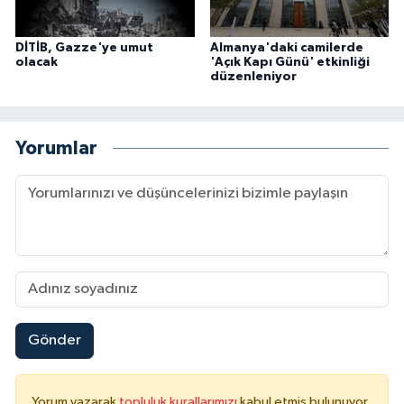
DİTİB, Gazze'ye umut
Almanya'daki camilerde
olacak
'Açık Kapı Günü' etkinliği
düzenleniyor
Yorumlar
Gönder
Yorum yazarak
topluluk kurallarımızı
kabul etmiş bulunuyor