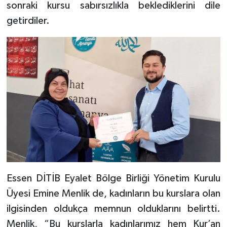
sonraki kursu sabırsızlıkla beklediklerini dile
Karaman Müftülüğü
getirdiler.
Kars Müftülüğü
Kastamonu Müftülüğü
Kayseri Müftülüğü
Kilis Müftülüğü
Kırıkkale Müftülüğü
Kırklareli Müftülüğü
Essen DİTİB Eyalet Bölge Birliği Yönetim Kurulu
Üyesi Emine Menlik de, kadınların bu kurslara olan
Kırşehir Müftülüğü
ilgisinden oldukça memnun olduklarını belirtti.
Kocaeli Müftülüğü
Menlik, “Bu kurslarla kadınlarımız hem Kur’an