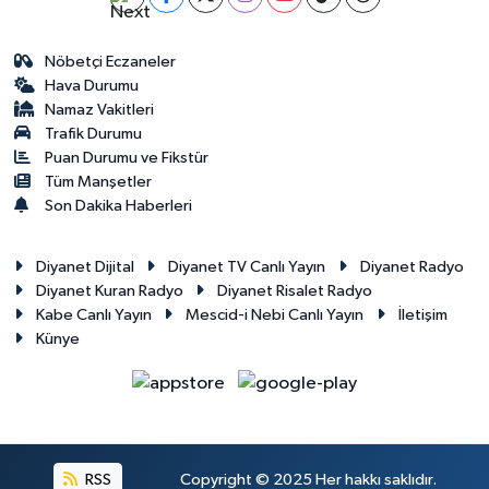
Nöbetçi Eczaneler
Hava Durumu
Namaz Vakitleri
Trafik Durumu
Puan Durumu ve Fikstür
Tüm Manşetler
Son Dakika Haberleri
Diyanet Dijital
Diyanet TV Canlı Yayın
Diyanet Radyo
Diyanet Kuran Radyo
Diyanet Risalet Radyo
Kabe Canlı Yayın
Mescid-i Nebi Canlı Yayın
İletişim
Künye
RSS
Copyright © 2025 Her hakkı saklıdır.