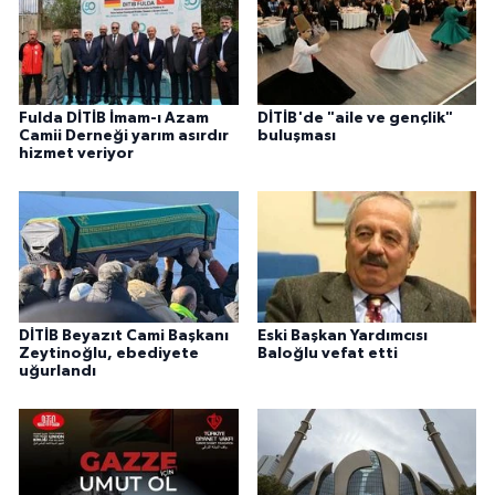
Yalova Müftülüğü
Yozgat Müftülüğü
Fulda DİTİB İmam-ı Azam
DİTİB'de "aile ve gençlik"
Zonguldak Müftülüğü
Camii Derneği yarım asırdır
buluşması
hizmet veriyor
DİTİB Beyazıt Cami Başkanı
Eski Başkan Yardımcısı
Zeytinoğlu, ebediyete
Baloğlu vefat etti
uğurlandı