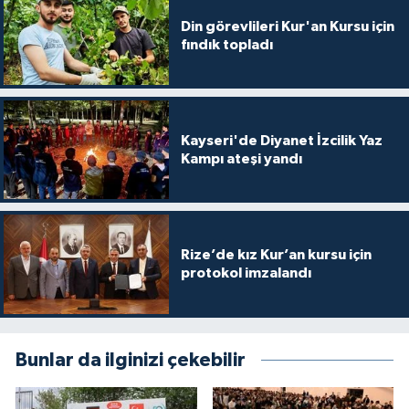
Sivas Müftülüğü
Din görevlileri Kur'an Kursu için
fındık topladı
Şanlıurfa Müftülüğü
Şırnak Müftülüğü
Kayseri'de Diyanet İzcilik Yaz
Tekirdağ Müftülüğü
Kampı ateşi yandı
Tokat Müftülüğü
Trabzon Müftülüğü
Rize’de kız Kur’an kursu için
protokol imzalandı
Tunceli Müftülüğü
Uşak Müftülüğü
Bunlar da ilginizi çekebilir
Van Müftülüğü