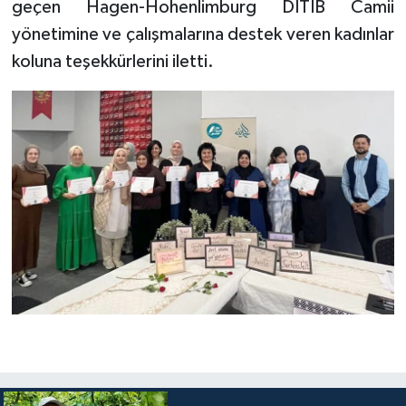
geçen Hagen-Hohenlimburg DİTİB Camii
yönetimine ve çalışmalarına destek veren kadınlar
Niğde Müftülüğü
koluna teşekkürlerini iletti.
Ordu Müftülüğü
Osmaniye Müftülüğü
Rize Müftülüğü
Sakarya Müftülüğü
Samsun Müftülüğü
Siirt Müftülüğü
Sinop Müftülüğü