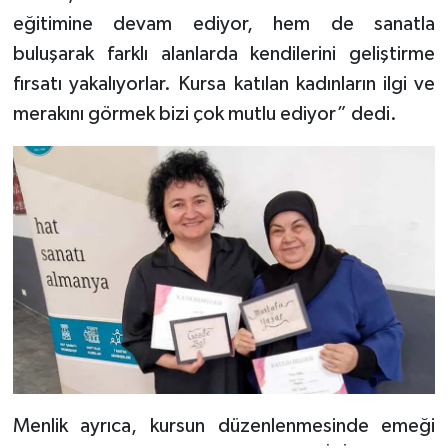
eğitimine devam ediyor, hem de sanatla
Konya Müftülüğü
buluşarak farklı alanlarda kendilerini geliştirme
fırsatı yakalıyorlar. Kursa katılan kadınların ilgi ve
Kütahya Müftülüğü
merakını görmek bizi çok mutlu ediyor” dedi.
Malatya Müftülüğü
Manisa Müftülüğü
Mardin Müftülüğü
Mersin Müftülüğü
Muğla Müftülüğü
Muş Müftülüğü
Menlik ayrıca, kursun düzenlenmesinde emeği
Nevşehir Müftülüğü