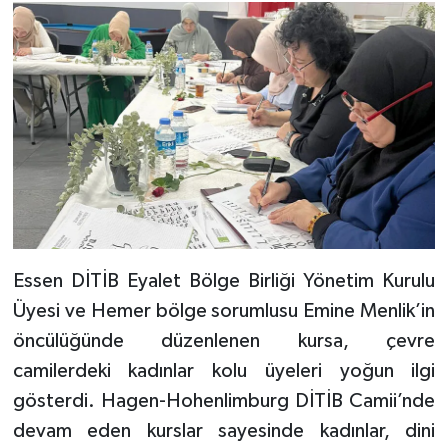
Bitlis Müftülüğü
Sağlık
Bolu Müftülüğü
Makaleler
Burdur Müftülüğü
Ekonomi
Bursa Müftülüğü
Duyurular
Çanakkale Müftülüğü
Podcast
Essen DİTİB Eyalet Bölge Birliği Yönetim Kurulu
Çankırı Müftülüğü
Bilim, Teknoloji
Üyesi ve Hemer bölge sorumlusu Emine Menlik’in
öncülüğünde düzenlenen kursa, çevre
Çorum Müftülüğü
Biyografiler
camilerdeki kadınlar kolu üyeleri yoğun ilgi
gösterdi. Hagen-Hohenlimburg DİTİB Camii’nde
Denizli Müftülüğü
Diyanet TV
devam eden kurslar sayesinde kadınlar, dini