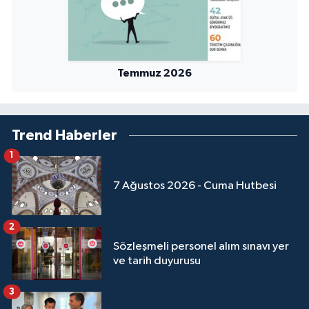
Niğde Müftülüğü
Ordu Müftülüğü
Temmuz 2026
Osmaniye Müftülüğü
Trend Haberler
Rize Müftülüğü
1
Sakarya Müftülüğü
7 Ağustos 2026 - Cuma Hutbesi
Samsun Müftülüğü
2
Siirt Müftülüğü
Sözleşmeli personel alım sınavı yer
ve tarih duyurusu
Sinop Müftülüğü
3