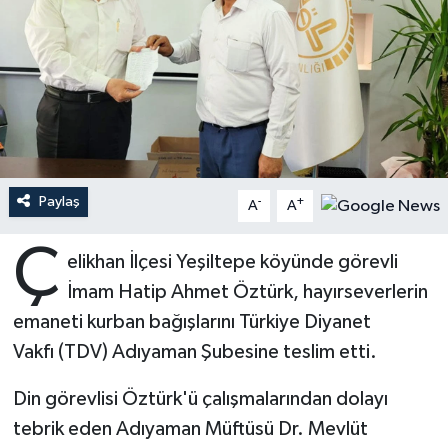
Ardahan Müftülüğü
Kudüs
Hutbeler
Artvin Müftülüğü
Kurban
DİYANET AKADEMİ
Aydın Müftülüğü
Mukabele
DİYANET GENÇLİK
Balıkesir Müftülüğü
Peygamberimizin Hayatı
DİYANET RADYO/TV
Paylaş
-
+
A
A
Bartın Müftülüğü
Ramazan
DEPREM
Ç
elikhan İlçesi Yeşiltepe köyünde görevli
İmam Hatip Ahmet Öztürk, hayırseverlerin
Batman Müftülüğü
Sahabeler
Dünya
emaneti kurban bağışlarını Türkiye Diyanet
Bayburt Müftülüğü
Zekat
Eğitim
Vakfı (TDV) Adıyaman Şubesine teslim etti.
Bilecik Müftülüğü
Kültür-Sanat
Din görevlisi Öztürk'ü çalışmalarından dolayı
tebrik eden Adıyaman Müftüsü Dr. Mevlüt
Bingöl Müftülüğü
Aile