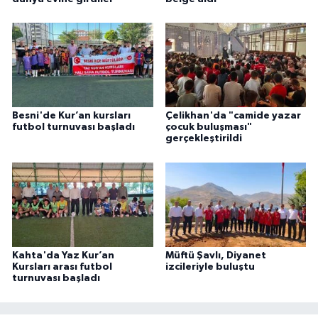
Gümüşhane Müftülüğü
Hakkari Müftülüğü
Hatay Müftülüğü
Besni'de Kur’an kursları
Çelikhan'da "camide yazar
Iğdır Müftülüğü
futbol turnuvası başladı
çocuk buluşması"
gerçekleştirildi
Isparta Müftülüğü
İstanbul Müftülüğü
İzmir Müftülüğü
Kahta'da Yaz Kur’an
Müftü Şavlı, Diyanet
Kahramanmaraş Müftülüğü
Kursları arası futbol
izcileriyle buluştu
turnuvası başladı
Karabük Müftülüğü