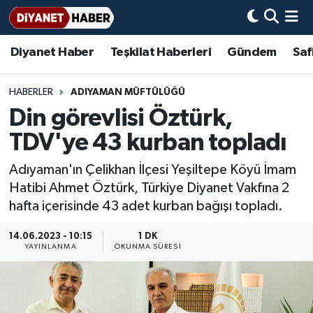
Diyanet Haber
Teşkilat Haberleri
Gündem
Saf
Diyanet Haber
Adana Müftülüğü
Bir Ayet
Aile Dergisi
İmam Hatip Okulları
Başmakale
Hadis-i Şerifler
Nöbetçi Eczaneler
Teşkilat Haberleri
Adıyaman Müftülüğü
Bir Hikaye
Aylık Dergi
Hayat Okumaları
Hava Durumu
HABERLER
ADIYAMAN MÜFTÜLÜĞÜ
Din görevlisi Öztürk,
Afyonkarahisar Müftülüğü
Gündem
Biyografiler
Ankara Namaz Vakitleri
TDV'ye 43 kurban topladı
Ağrı Müftülüğü
#Keşfet
Dini kavramlar
Trafik Durumu
Adıyaman'ın Çelikhan İlçesi Yeşiltepe Köyü İmam
Hatibi Ahmet Öztürk, Türkiye Diyanet Vakfına 2
Aksaray Müftülüğü
Diyanet Bilgi
Basında Bugün
Süper Lig Puan Durumu ve Fikstür
hafta içerisinde 43 adet kurban bağışı topladı.
Amasya Müftülüğü
Diyanet Takvimi
DİYANET eKİTAP
Tüm Manşetler
14.06.2023 - 10:15
1 DK
YAYINLANMA
OKUNMA SÜRESI
Ankara Müftülüğü
Dualar
Diyanet Dergi
Son Dakika Haberleri
Antalya Müftülüğü
Hadislerle İslam
TDV
Haber Arşivi