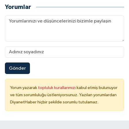
Yorumlar
Karaman Müftülüğü
Kars Müftülüğü
Kastamonu Müftülüğü
Kayseri Müftülüğü
Kilis Müftülüğü
Gönder
Kırıkkale Müftülüğü
Yorum yazarak
topluluk kurallarımızı
kabul etmiş bulunuyor
ve tüm sorumluluğu üstleniyorsunuz. Yazılan yorumlardan
Kırklareli Müftülüğü
DiyanetHaber hiçbir şekilde sorumlu tutulamaz.
Kırşehir Müftülüğü
Kocaeli Müftülüğü