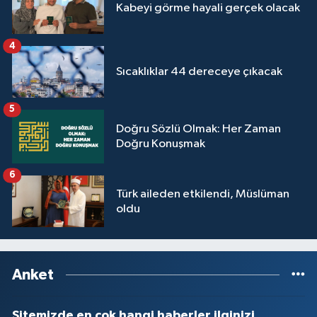
Sivas Müftülüğü
Kabeyi görme hayali gerçek olacak
Şanlıurfa Müftülüğü
4
Sıcaklıklar 44 dereceye çıkacak
Şırnak Müftülüğü
5
Tekirdağ Müftülüğü
Doğru Sözlü Olmak: Her Zaman
Doğru Konuşmak
Tokat Müftülüğü
6
Trabzon Müftülüğü
Türk aileden etkilendi, Müslüman
oldu
Tunceli Müftülüğü
Uşak Müftülüğü
Anket
Van Müftülüğü
Sitemizde en çok hangi haberler ilginizi