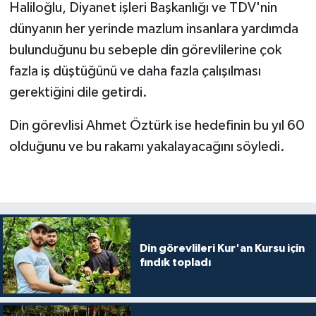
Haliloğlu, Diyanet işleri Başkanlığı ve TDV'nin
dünyanın her yerinde mazlum insanlara yardımda
Bitlis Müftülüğü
Sağlık
bulunduğunu bu sebeple din görevlilerine çok
Bolu Müftülüğü
Makaleler
fazla iş düştüğünü ve daha fazla çalışılması
gerektiğini dile getirdi.
Burdur Müftülüğü
Ekonomi
Din görevlisi Ahmet Öztürk ise hedefinin bu yıl 60
Bursa Müftülüğü
Duyurular
olduğunu ve bu rakamı yakalayacağını söyledi.
Çanakkale Müftülüğü
Podcast
Çankırı Müftülüğü
Bilim, Teknoloji
Çorum Müftülüğü
Biyografiler
Din görevlileri Kur'an Kursu için
fındık topladı
Denizli Müftülüğü
Diyanet TV