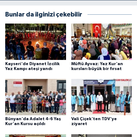
Bunlar da ilginizi çekebilir
Kayseri'de Diyanet İzcilik
Müftü Ayvaz: Yaz Kur'an
Yaz Kampı ateşi yandı
kursları büyük bir fırsat
Bünyan'da Adalet 4-6 Yaş
Vali Çiçek'ten TDV'ye
Kur'an Kursu açıldı
ziyaret