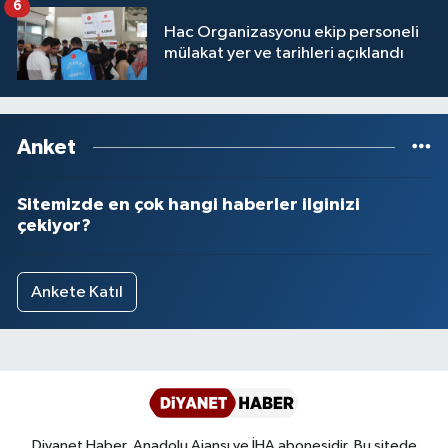
6
Hac Organizasyonu ekip personeli
mülakat yer ve tarihleri açıklandı
Anket
Sitemizde en çok hangi haberler ilginizi
çekiyor?
Ankete Katıl
Diyanet Haber, Anadolu Ajansı ve İHA abonesidir. Bu sitede