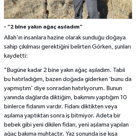
Gümüşhane Müftülüğü
Hakkari Müftülüğü
- "2 bine yakın ağaç aşıladım"
Hatay Müftülüğü
Allah'ın insanlara hazine olarak sunduğu doğaya
sahip çıkılması gerektiğini belirten Görken, şunları
Iğdır Müftülüğü
kaydetti:
Isparta Müftülüğü
"Bugüne kadar 2 bine yakın ağaç aşıladım. Tabii
bu hatırladığım, bazen doğada giderken 'bunu da
İstanbul Müftülüğü
yapmıştım' diye sonradan hatırlıyorum. Bunun
yanında dağlarda diktiğim, bakımını yaptığım 10
İzmir Müftülüğü
binlerce fidanım vardır. Fidanı diktikten veya
Kahramanmaraş Müftülüğü
aşılama yaptıktan sonra iş bitmiyor. Adeta bir
bebek gibi yeni dikilen fidan, yeni aşılama yapılan
Karabük Müftülüğü
ağaç bakıma muhtaçtır. Yaz sonunda ise kışa