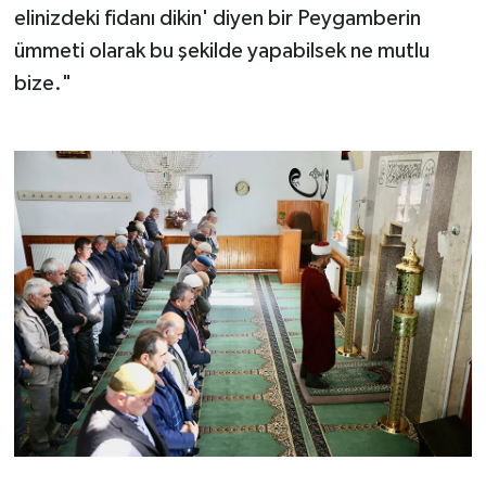
elinizdeki fidanı dikin' diyen bir Peygamberin
Yalova Müftülüğü
ümmeti olarak bu şekilde yapabilsek ne mutlu
Yozgat Müftülüğü
bize."
Zonguldak Müftülüğü