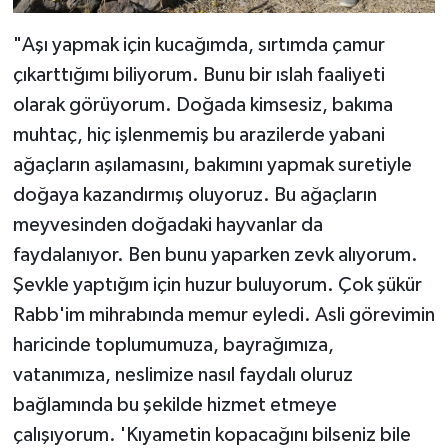
Sivas Müftülüğü
"Aşı yapmak için kucağımda, sırtımda çamur
Şanlıurfa Müftülüğü
çıkarttığımı biliyorum. Bunu bir ıslah faaliyeti
olarak görüyorum. Doğada kimsesiz, bakıma
Şırnak Müftülüğü
muhtaç, hiç işlenmemiş bu arazilerde yabani
Tekirdağ Müftülüğü
ağaçların aşılamasını, bakımını yapmak suretiyle
doğaya kazandırmış oluyoruz. Bu ağaçların
Tokat Müftülüğü
meyvesinden doğadaki hayvanlar da
faydalanıyor. Ben bunu yaparken zevk alıyorum.
Trabzon Müftülüğü
Şevkle yaptığım için huzur buluyorum. Çok şükür
Rabb'im mihrabında memur eyledi. Asli görevimin
Tunceli Müftülüğü
haricinde toplumumuza, bayrağımıza,
Uşak Müftülüğü
vatanımıza, neslimize nasıl faydalı oluruz
bağlamında bu şekilde hizmet etmeye
Van Müftülüğü
çalışıyorum. 'Kıyametin kopacağını bilseniz bile