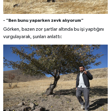
Niğde Müftülüğü
- "Ben bunu yaparken zevk alıyorum"
Ordu Müftülüğü
Görken, bazen zor şartlar altında bu işi yaptığını
vurgulayarak, şunları anlattı:
Osmaniye Müftülüğü
Rize Müftülüğü
Sakarya Müftülüğü
Samsun Müftülüğü
Siirt Müftülüğü
Sinop Müftülüğü