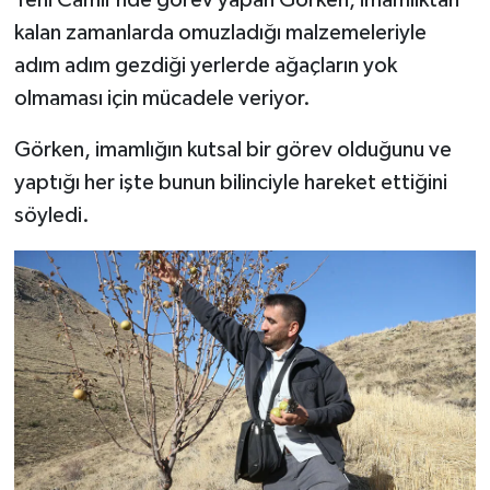
Diyarbakır Müftülüğü
İhtida Haberleri
kalan zamanlarda omuzladığı malzemeleriyle
Düzce Müftülüğü
YAŞAM
adım adım gezdiği yerlerde ağaçların yok
olmaması için mücadele veriyor.
Edirne Müftülüğü
Görken, imamlığın kutsal bir görev olduğunu ve
Elazığ Müftülüğü
yaptığı her işte bunun bilinciyle hareket ettiğini
söyledi.
Erzincan Müftülüğü
Erzurum Müftülüğü
Eskişehir Müftülüğü
Gaziantep Müftülüğü
Giresun Müftülüğü