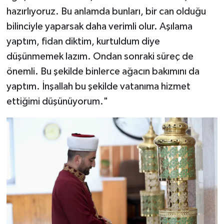
hazırlıyoruz. Bu anlamda bunları, bir can olduğu
Karaman Müftülüğü
bilinciyle yaparsak daha verimli olur. Aşılama
Kars Müftülüğü
yaptım, fidan diktim, kurtuldum diye
düşünmemek lazım. Ondan sonraki süreç de
Kastamonu Müftülüğü
önemli. Bu şekilde binlerce ağacın bakımını da
yaptım. İnşallah bu şekilde vatanıma hizmet
Kayseri Müftülüğü
ettiğimi düşünüyorum."
Kilis Müftülüğü
Kırıkkale Müftülüğü
Kırklareli Müftülüğü
Kırşehir Müftülüğü
Kocaeli Müftülüğü