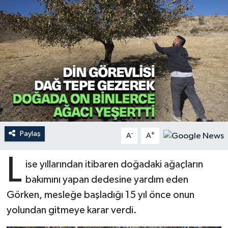
Ardahan Müftülüğü
Kudüs
Hutbeler
Artvin Müftülüğü
Kurban
DİYANET AKADEMİ
Aydın Müftülüğü
Mukabele
DİYANET GENÇLİK
Balıkesir Müftülüğü
Peygamberimizin Hayatı
DİYANET RADYO/TV
Bartın Müftülüğü
Ramazan
DEPREM
Paylaş
-
+
A
A
Batman Müftülüğü
Sahabeler
Dünya
L
ise yıllarından itibaren doğadaki ağaçların
Bayburt Müftülüğü
Zekat
Eğitim
bakımını yapan dedesine yardım eden
Görken, mesleğe başladığı 15 yıl önce onun
Bilecik Müftülüğü
Kültür-Sanat
yolundan gitmeye karar verdi.
Bingöl Müftülüğü
Aile