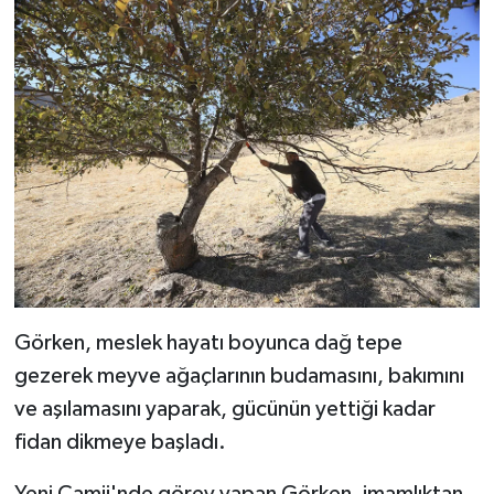
Bitlis Müftülüğü
Sağlık
Bolu Müftülüğü
Makaleler
Burdur Müftülüğü
Ekonomi
Bursa Müftülüğü
Duyurular
Çanakkale Müftülüğü
Podcast
Çankırı Müftülüğü
Bilim, Teknoloji
Görken, meslek hayatı boyunca dağ tepe
gezerek meyve ağaçlarının budamasını, bakımını
Çorum Müftülüğü
Biyografiler
ve aşılamasını yaparak, gücünün yettiği kadar
fidan dikmeye başladı.
Denizli Müftülüğü
Diyanet TV
Yeni Camii'nde görev yapan Görken, imamlıktan