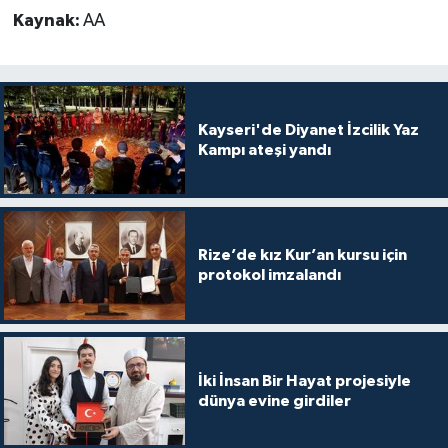
Kaynak:
AA
Kayseri'de Diyanet İzcilik Yaz
Kampı ateşi yandı
Rize’de kız Kur’an kursu için
protokol imzalandı
İki İnsan Bir Hayat projesiyle
dünya evine girdiler