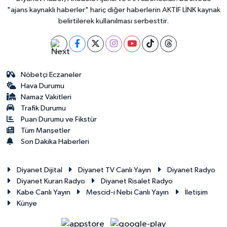
"ajans kaynaklı haberler" hariç diğer haberlerin AKTİF LİNK kaynak
belirtilerek kullanılması serbesttir.
Nöbetçi Eczaneler
Hava Durumu
Namaz Vakitleri
Trafik Durumu
Puan Durumu ve Fikstür
Tüm Manşetler
Son Dakika Haberleri
Diyanet Dijital
Diyanet TV Canlı Yayın
Diyanet Radyo
Diyanet Kuran Radyo
Diyanet Risalet Radyo
Kabe Canlı Yayın
Mescid-i Nebi Canlı Yayın
İletişim
Künye