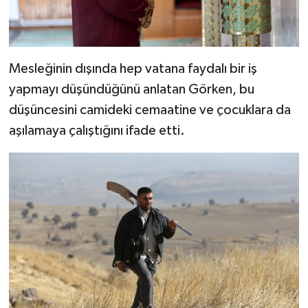
Konya Müftülüğü
Kütahya Müftülüğü
Mesleğinin dışında hep vatana faydalı bir iş
yapmayı düşündüğünü anlatan Görken, bu
Malatya Müftülüğü
düşüncesini camideki cemaatine ve çocuklara da
aşılamaya çalıştığını ifade etti.
Manisa Müftülüğü
Mardin Müftülüğü
Mersin Müftülüğü
Muğla Müftülüğü
Muş Müftülüğü
Nevşehir Müftülüğü