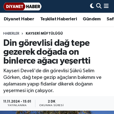
Diyanet Haber
Teşkilat Haberleri
Gündem
Saf
Diyanet Haber
Adana Müftülüğü
Bir Ayet
Aile Dergisi
İmam Hatip Okulları
Başmakale
Hadis-i Şerifler
Nöbetçi Eczaneler
Teşkilat Haberleri
Adıyaman Müftülüğü
Bir Hikaye
Aylık Dergi
Hayat Okumaları
Hava Durumu
HABERLER
KAYSERI MÜFTÜLÜĞÜ
Din görevlisi dağ tepe
Afyonkarahisar Müftülüğü
Gündem
Biyografiler
Ankara Namaz Vakitleri
gezerek doğada on
Ağrı Müftülüğü
#Keşfet
Dini kavramlar
Trafik Durumu
binlerce ağacı yeşertti
Kayseri Develi'de din görevlisi Şükrü Selim
Aksaray Müftülüğü
Diyanet Bilgi
Basında Bugün
Süper Lig Puan Durumu ve Fikstür
Görken, dağ tepe gezip ağaçların bakımını ve
aşılamasını yapıp fidanlar dikerek doğanın
Amasya Müftülüğü
Diyanet Takvimi
DİYANET eKİTAP
Tüm Manşetler
yeşermesi için çalışıyor.
Ankara Müftülüğü
Dualar
Diyanet Dergi
Son Dakika Haberleri
11.11.2024 - 15:01
2 DK
YAYINLANMA
OKUNMA SÜRESI
Antalya Müftülüğü
Hadislerle İslam
TDV
Haber Arşivi