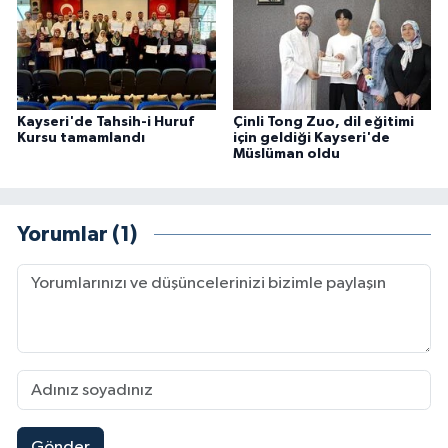
Kayseri'de Tahsih-i Huruf
Çinli Tong Zuo, dil eğitimi
Kursu tamamlandı
için geldiği Kayseri'de
Müslüman oldu
Yorumlar (1)
Gönder