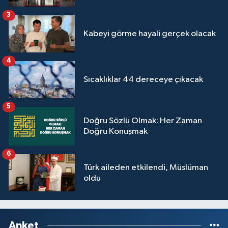
3
Kabeyi görme hayali gerçek olacak
4
Sıcaklıklar 44 dereceye çıkacak
5
Doğru Sözlü Olmak: Her Zaman
Doğru Konuşmak
6
Türk aileden etkilendi, Müslüman
oldu
Anket