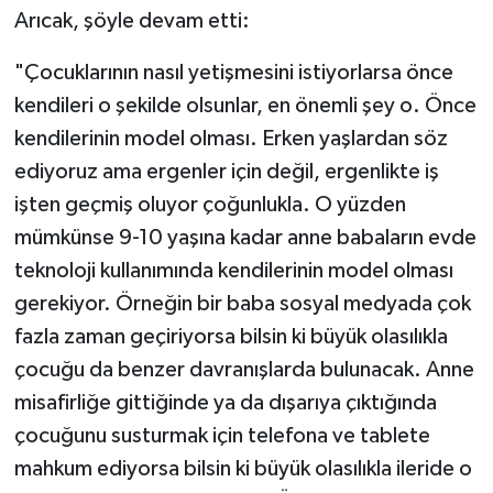
Arıcak, şöyle devam etti:
Niğde Müftülüğü
"Çocuklarının nasıl yetişmesini istiyorlarsa önce
kendileri o şekilde olsunlar, en önemli şey o. Önce
Ordu Müftülüğü
kendilerinin model olması. Erken yaşlardan söz
Osmaniye Müftülüğü
ediyoruz ama ergenler için değil, ergenlikte iş
işten geçmiş oluyor çoğunlukla. O yüzden
Rize Müftülüğü
mümkünse 9-10 yaşına kadar anne babaların evde
teknoloji kullanımında kendilerinin model olması
Sakarya Müftülüğü
gerekiyor. Örneğin bir baba sosyal medyada çok
fazla zaman geçiriyorsa bilsin ki büyük olasılıkla
Samsun Müftülüğü
çocuğu da benzer davranışlarda bulunacak. Anne
Siirt Müftülüğü
misafirliğe gittiğinde ya da dışarıya çıktığında
çocuğunu susturmak için telefona ve tablete
Sinop Müftülüğü
mahkum ediyorsa bilsin ki büyük olasılıkla ileride o