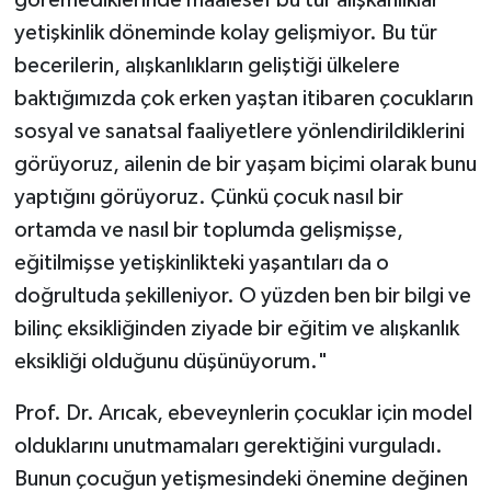
göremediklerinde maalesef bu tür alışkanlıklar
yetişkinlik döneminde kolay gelişmiyor. Bu tür
Konya Müftülüğü
becerilerin, alışkanlıkların geliştiği ülkelere
baktığımızda çok erken yaştan itibaren çocukların
Kütahya Müftülüğü
sosyal ve sanatsal faaliyetlere yönlendirildiklerini
Malatya Müftülüğü
görüyoruz, ailenin de bir yaşam biçimi olarak bunu
yaptığını görüyoruz. Çünkü çocuk nasıl bir
Manisa Müftülüğü
ortamda ve nasıl bir toplumda gelişmişse,
eğitilmişse yetişkinlikteki yaşantıları da o
Mardin Müftülüğü
doğrultuda şekilleniyor. O yüzden ben bir bilgi ve
Mersin Müftülüğü
bilinç eksikliğinden ziyade bir eğitim ve alışkanlık
eksikliği olduğunu düşünüyorum."
Muğla Müftülüğü
Prof. Dr. Arıcak, ebeveynlerin çocuklar için model
Muş Müftülüğü
olduklarını unutmamaları gerektiğini vurguladı.
Bunun çocuğun yetişmesindeki önemine değinen
Nevşehir Müftülüğü