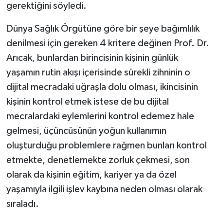
Diyarbakır Müftülüğü
İhtida Haberleri
gerektiğini söyledi.
Düzce Müftülüğü
YAŞAM
Dünya Sağlık Örgütüne göre bir şeye bağımlılık
denilmesi için gereken 4 kritere değinen Prof. Dr.
Edirne Müftülüğü
Arıcak, bunlardan birincisinin kişinin günlük
yaşamın rutin akışı içerisinde sürekli zihninin o
Elazığ Müftülüğü
dijital mecradaki uğraşla dolu olması, ikincisinin
kişinin kontrol etmek istese de bu dijital
Erzincan Müftülüğü
mecralardaki eylemlerini kontrol edemez hale
Erzurum Müftülüğü
gelmesi, üçüncüsünün yoğun kullanımın
oluşturduğu problemlere rağmen bunları kontrol
Eskişehir Müftülüğü
etmekte, denetlemekte zorluk çekmesi, son
olarak da kişinin eğitim, kariyer ya da özel
Gaziantep Müftülüğü
yaşamıyla ilgili işlev kaybına neden olması olarak
Giresun Müftülüğü
sıraladı.