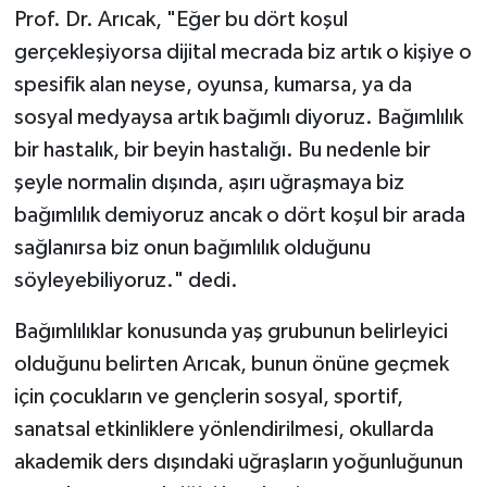
Prof. Dr. Arıcak, "Eğer bu dört koşul
Gümüşhane Müftülüğü
gerçekleşiyorsa dijital mecrada biz artık o kişiye o
Hakkari Müftülüğü
spesifik alan neyse, oyunsa, kumarsa, ya da
sosyal medyaysa artık bağımlı diyoruz. Bağımlılık
Hatay Müftülüğü
bir hastalık, bir beyin hastalığı. Bu nedenle bir
şeyle normalin dışında, aşırı uğraşmaya biz
Iğdır Müftülüğü
bağımlılık demiyoruz ancak o dört koşul bir arada
Isparta Müftülüğü
sağlanırsa biz onun bağımlılık olduğunu
söyleyebiliyoruz." dedi.
İstanbul Müftülüğü
Bağımlılıklar konusunda yaş grubunun belirleyici
İzmir Müftülüğü
olduğunu belirten Arıcak, bunun önüne geçmek
için çocukların ve gençlerin sosyal, sportif,
Kahramanmaraş Müftülüğü
sanatsal etkinliklere yönlendirilmesi, okullarda
akademik ders dışındaki uğraşların yoğunluğunun
Karabük Müftülüğü