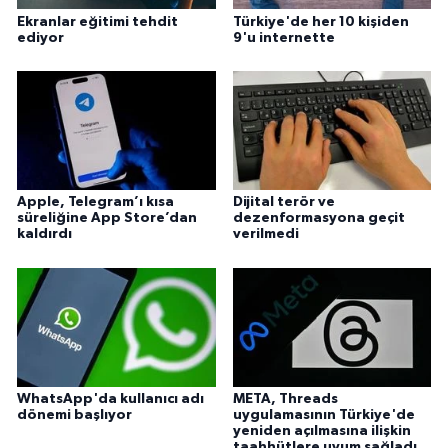
Ekranlar eğitimi tehdit
Türkiye'de her 10 kişiden
ediyor
9'u internette
Apple, Telegram’ı kısa
Dijital terör ve
süreliğine App Store’dan
dezenformasyona geçit
kaldırdı
verilmedi
WhatsApp'da kullanıcı adı
META, Threads
dönemi başlıyor
uygulamasının Türkiye'de
yeniden açılmasına ilişkin
taahhütlere uyum sağladı