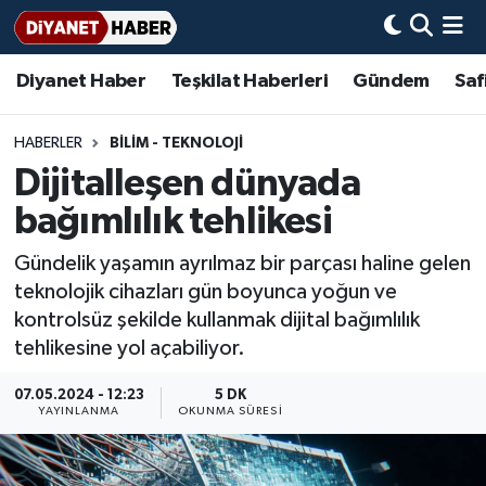
Diyanet Haber
Teşkilat Haberleri
Gündem
Saf
Diyanet Haber
Adana Müftülüğü
Bir Ayet
Aile Dergisi
İmam Hatip Okulları
Başmakale
Hadis-i Şerifler
Nöbetçi Eczaneler
Teşkilat Haberleri
Adıyaman Müftülüğü
Bir Hikaye
Aylık Dergi
Hayat Okumaları
Hava Durumu
HABERLER
BİLİM - TEKNOLOJİ
Dijitalleşen dünyada
Afyonkarahisar Müftülüğü
Gündem
Biyografiler
Ankara Namaz Vakitleri
bağımlılık tehlikesi
Ağrı Müftülüğü
#Keşfet
Dini kavramlar
Trafik Durumu
Gündelik yaşamın ayrılmaz bir parçası haline gelen
teknolojik cihazları gün boyunca yoğun ve
Aksaray Müftülüğü
Diyanet Bilgi
Basında Bugün
Süper Lig Puan Durumu ve Fikstür
kontrolsüz şekilde kullanmak dijital bağımlılık
tehlikesine yol açabiliyor.
Amasya Müftülüğü
Diyanet Takvimi
DİYANET eKİTAP
Tüm Manşetler
07.05.2024 - 12:23
5 DK
Ankara Müftülüğü
Dualar
Diyanet Dergi
Son Dakika Haberleri
YAYINLANMA
OKUNMA SÜRESI
Antalya Müftülüğü
Hadislerle İslam
TDV
Haber Arşivi