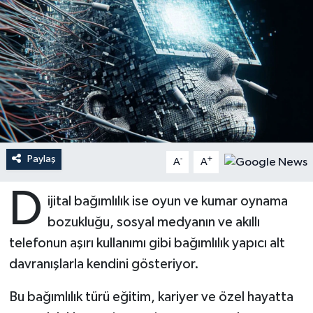
Ardahan Müftülüğü
Kudüs
Hutbeler
Artvin Müftülüğü
Kurban
DİYANET AKADEMİ
Aydın Müftülüğü
Mukabele
DİYANET GENÇLİK
Balıkesir Müftülüğü
Peygamberimizin Hayatı
DİYANET RADYO/TV
Paylaş
-
+
A
A
Bartın Müftülüğü
Ramazan
DEPREM
D
ijital bağımlılık ise oyun ve kumar oynama
Batman Müftülüğü
Sahabeler
Dünya
bozukluğu, sosyal medyanın ve akıllı
Bayburt Müftülüğü
Zekat
Eğitim
telefonun aşırı kullanımı gibi bağımlılık yapıcı alt
davranışlarla kendini gösteriyor.
Bilecik Müftülüğü
Kültür-Sanat
Bu bağımlılık türü eğitim, kariyer ve özel hayatta
Bingöl Müftülüğü
Aile