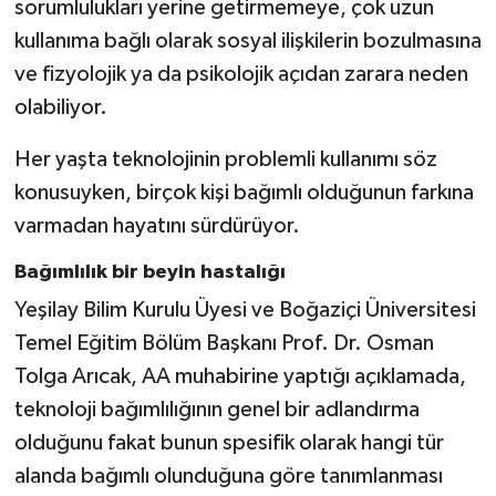
sorumlulukları yerine getirmemeye, çok uzun
kullanıma bağlı olarak sosyal ilişkilerin bozulmasına
Bitlis Müftülüğü
Sağlık
ve fizyolojik ya da psikolojik açıdan zarara neden
olabiliyor.
Bolu Müftülüğü
Makaleler
Her yaşta teknolojinin problemli kullanımı söz
Burdur Müftülüğü
Ekonomi
konusuyken, birçok kişi bağımlı olduğunun farkına
Bursa Müftülüğü
Duyurular
varmadan hayatını sürdürüyor.
Bağımlılık bir beyin hastalığı
Çanakkale Müftülüğü
Podcast
Yeşilay Bilim Kurulu Üyesi ve Boğaziçi Üniversitesi
Çankırı Müftülüğü
Bilim, Teknoloji
Temel Eğitim Bölüm Başkanı Prof. Dr. Osman
Tolga Arıcak, AA muhabirine yaptığı açıklamada,
Çorum Müftülüğü
Biyografiler
teknoloji bağımlılığının genel bir adlandırma
olduğunu fakat bunun spesifik olarak hangi tür
Denizli Müftülüğü
Diyanet TV
alanda bağımlı olunduğuna göre tanımlanması