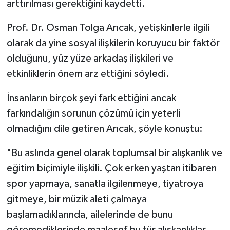
arttırılması gerektiğini kaydetti.
Karaman Müftülüğü
Prof. Dr. Osman Tolga Arıcak, yetişkinlerle ilgili
Kars Müftülüğü
olarak da yine sosyal ilişkilerin koruyucu bir faktör
olduğunu, yüz yüze arkadaş ilişkileri ve
Kastamonu Müftülüğü
etkinliklerin önem arz ettiğini söyledi.
Kayseri Müftülüğü
İnsanların birçok şeyi fark ettiğini ancak
farkındalığın sorunun çözümü için yeterli
Kilis Müftülüğü
olmadığını dile getiren Arıcak, şöyle konuştu:
Kırıkkale Müftülüğü
"Bu aslında genel olarak toplumsal bir alışkanlık ve
eğitim biçimiyle ilişkili. Çok erken yaştan itibaren
Kırklareli Müftülüğü
spor yapmaya, sanatla ilgilenmeye, tiyatroya
Kırşehir Müftülüğü
gitmeye, bir müzik aleti çalmaya
başlamadıklarında, ailelerinde de bunu
Kocaeli Müftülüğü