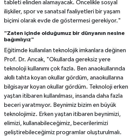
tableti elinden alamayacak. Öncelikle sosyal
Sivas Müftülüğü
ilişkiler, spor ve sanatsal faaliyetleri bir yaşam
Şanlıurfa Müftülüğü
biçimi olarak evde de göstermesi gerekiyor."
"Zaten içinde olduğumuz bir dünyanın nesine
Şırnak Müftülüğü
bağımlıyız"
Tekirdağ Müftülüğü
Eğitimde kullanılan teknolojik imkanlara değinen
Prof. Dr. Arıcak, "Okullarda gereksiz yere
Tokat Müftülüğü
teknoloji kullanımı çok fazla. Ben anaokullarında
akıllı tahta koyan okullar gördüm, anaokullarına
Trabzon Müftülüğü
bilgisayar koyan okullar gördüm. Teknoloji erken
yaştan itibaren kullanılması, insanda daha fazla
Tunceli Müftülüğü
beceri yaratmıyor. Beynimiz bizim en büyük
Uşak Müftülüğü
teknolojimiz. Erken yaştan itibaren beynimizi,
elimizi, kullanabileceğimiz, becerilerimizi
Van Müftülüğü
geliştirebileceğimiz programlar oluşturulmalı.