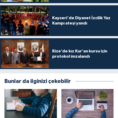
Kayseri'de Diyanet İzcilik Yaz
Kampı ateşi yandı
Rize’de kız Kur’an kursu için
protokol imzalandı
Bunlar da ilginizi çekebilir