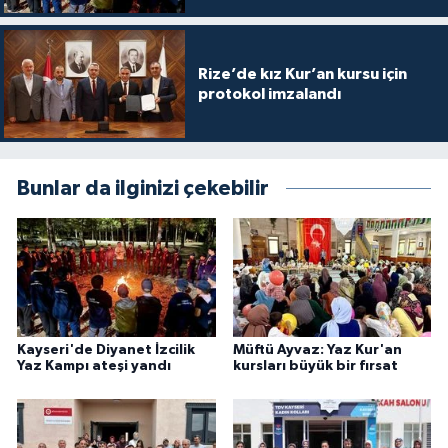
Niğde Müftülüğü
Rize’de kız Kur’an kursu için
protokol imzalandı
Ordu Müftülüğü
Osmaniye Müftülüğü
Bunlar da ilginizi çekebilir
Rize Müftülüğü
Sakarya Müftülüğü
Samsun Müftülüğü
Kayseri'de Diyanet İzcilik
Müftü Ayvaz: Yaz Kur'an
Siirt Müftülüğü
Yaz Kampı ateşi yandı
kursları büyük bir fırsat
Sinop Müftülüğü