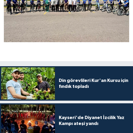
Konya Müftülüğü
Kütahya Müftülüğü
Malatya Müftülüğü
Manisa Müftülüğü
Mardin Müftülüğü
Din görevlileri Kur'an Kursu için
fındık topladı
Mersin Müftülüğü
Muğla Müftülüğü
Muş Müftülüğü
Kayseri'de Diyanet İzcilik Yaz
Kampı ateşi yandı
Nevşehir Müftülüğü