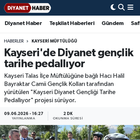
Diyanet Haber
Teşkilat Haberleri
Gündem
Saf
Diyanet Haber
Adana Müftülüğü
Bir Ayet
Aile Dergisi
İmam Hatip Okulları
Başmakale
Hadis-i Şerifler
Nöbetçi Eczaneler
Teşkilat Haberleri
Adıyaman Müftülüğü
Bir Hikaye
Aylık Dergi
Hayat Okumaları
Hava Durumu
HABERLER
KAYSERI MÜFTÜLÜĞÜ
Kayseri'de Diyanet gençlik
Afyonkarahisar Müftülüğü
Gündem
Biyografiler
Ankara Namaz Vakitleri
tarihe pedallıyor
Ağrı Müftülüğü
#Keşfet
Dini kavramlar
Trafik Durumu
Kayseri Talas İlçe Müftülüğüne bağlı Hacı Halil
Bayraktar Camii Gençlik Kolları tarafından
Aksaray Müftülüğü
Diyanet Bilgi
Basında Bugün
Süper Lig Puan Durumu ve Fikstür
yürütülen "Kayseri Diyanet Gençliği Tarihe
Pedallıyor" projesi sürüyor.
Amasya Müftülüğü
Diyanet Takvimi
DİYANET eKİTAP
Tüm Manşetler
09.06.2026 - 16:27
2 DK
Ankara Müftülüğü
Dualar
Diyanet Dergi
Son Dakika Haberleri
YAYINLANMA
OKUNMA SÜRESI
Antalya Müftülüğü
Hadislerle İslam
TDV
Haber Arşivi