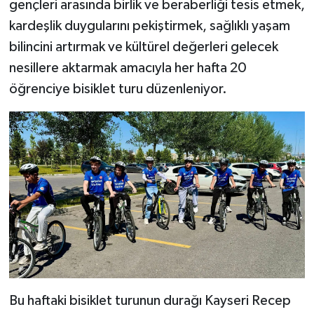
gençleri arasında birlik ve beraberliği tesis etmek,
kardeşlik duygularını pekiştirmek, sağlıklı yaşam
Bitlis Müftülüğü
Sağlık
bilincini artırmak ve kültürel değerleri gelecek
nesillere aktarmak amacıyla her hafta 20
Bolu Müftülüğü
Makaleler
öğrenciye bisiklet turu düzenleniyor.
Burdur Müftülüğü
Ekonomi
Bursa Müftülüğü
Duyurular
Çanakkale Müftülüğü
Podcast
Çankırı Müftülüğü
Bilim, Teknoloji
Çorum Müftülüğü
Biyografiler
Denizli Müftülüğü
Diyanet TV
Bu haftaki bisiklet turunun durağı Kayseri Recep