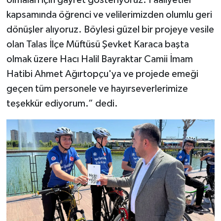
Gümüşhane Müftülüğü
kapsamında öğrenci ve velilerimizden olumlu geri
dönüşler alıyoruz. Böylesi güzel bir projeye vesile
Hakkari Müftülüğü
olan Talas İlçe Müftüsü Şevket Karaca başta
olmak üzere Hacı Halil Bayraktar Camii İmam
Hatay Müftülüğü
Hatibi Ahmet Ağırtopçu'ya ve projede emeği
Iğdır Müftülüğü
geçen tüm personele ve hayırseverlerimize
teşekkür ediyorum.” dedi.
Isparta Müftülüğü
İstanbul Müftülüğü
İzmir Müftülüğü
Kahramanmaraş Müftülüğü
Karabük Müftülüğü