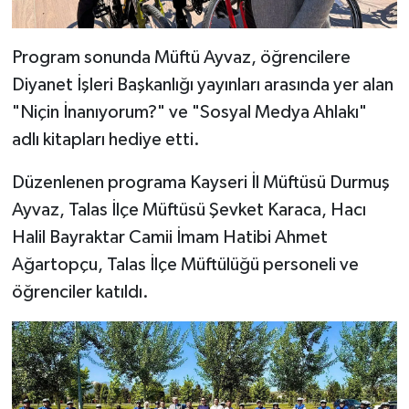
Karaman Müftülüğü
Program sonunda Müftü Ayvaz, öğrencilere
Kars Müftülüğü
Diyanet İşleri Başkanlığı yayınları arasında yer alan
"Niçin İnanıyorum?" ve "Sosyal Medya Ahlakı"
Kastamonu Müftülüğü
adlı kitapları hediye etti.
Kayseri Müftülüğü
Düzenlenen programa Kayseri İl Müftüsü Durmuş
Ayvaz, Talas İlçe Müftüsü Şevket Karaca, Hacı
Kilis Müftülüğü
Halil Bayraktar Camii İmam Hatibi Ahmet
Kırıkkale Müftülüğü
Ağartopçu, Talas İlçe Müftülüğü personeli ve
öğrenciler katıldı.
Kırklareli Müftülüğü
Kırşehir Müftülüğü
Kocaeli Müftülüğü