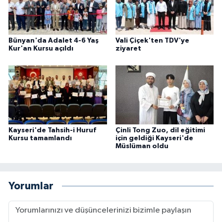
Sivas Müftülüğü
Şanlıurfa Müftülüğü
Bünyan'da Adalet 4-6 Yaş
Vali Çiçek'ten TDV'ye
Kur'an Kursu açıldı
ziyaret
Şırnak Müftülüğü
Tekirdağ Müftülüğü
Tokat Müftülüğü
Kayseri'de Tahsih-i Huruf
Çinli Tong Zuo, dil eğitimi
Trabzon Müftülüğü
Kursu tamamlandı
için geldiği Kayseri'de
Müslüman oldu
Tunceli Müftülüğü
Uşak Müftülüğü
Yorumlar
Van Müftülüğü