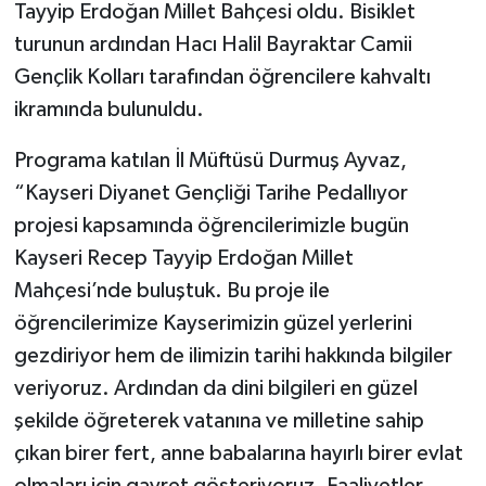
Diyarbakır Müftülüğü
İhtida Haberleri
Tayyip Erdoğan Millet Bahçesi oldu. Bisiklet
turunun ardından Hacı Halil Bayraktar Camii
Düzce Müftülüğü
YAŞAM
Gençlik Kolları tarafından öğrencilere kahvaltı
ikramında bulunuldu.
Edirne Müftülüğü
Programa katılan İl Müftüsü Durmuş Ayvaz,
Elazığ Müftülüğü
“Kayseri Diyanet Gençliği Tarihe Pedallıyor
projesi kapsamında öğrencilerimizle bugün
Erzincan Müftülüğü
Kayseri Recep Tayyip Erdoğan Millet
Erzurum Müftülüğü
Mahçesi’nde buluştuk. Bu proje ile
öğrencilerimize Kayserimizin güzel yerlerini
Eskişehir Müftülüğü
gezdiriyor hem de ilimizin tarihi hakkında bilgiler
veriyoruz. Ardından da dini bilgileri en güzel
Gaziantep Müftülüğü
şekilde öğreterek vatanına ve milletine sahip
Giresun Müftülüğü
çıkan birer fert, anne babalarına hayırlı birer evlat
olmaları için gayret gösteriyoruz. Faaliyetler