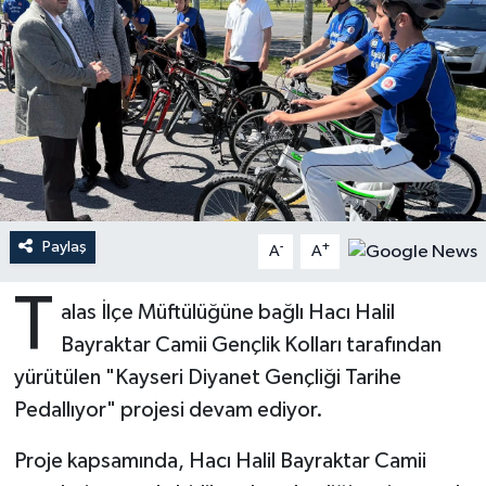
Ardahan Müftülüğü
Kudüs
Hutbeler
Artvin Müftülüğü
Kurban
DİYANET AKADEMİ
Aydın Müftülüğü
Mukabele
DİYANET GENÇLİK
Balıkesir Müftülüğü
Peygamberimizin Hayatı
DİYANET RADYO/TV
Paylaş
-
+
A
A
Bartın Müftülüğü
Ramazan
DEPREM
T
alas İlçe Müftülüğüne bağlı Hacı Halil
Batman Müftülüğü
Sahabeler
Dünya
Bayraktar Camii Gençlik Kolları tarafından
Bayburt Müftülüğü
Zekat
Eğitim
yürütülen "Kayseri Diyanet Gençliği Tarihe
Pedallıyor" projesi devam ediyor.
Bilecik Müftülüğü
Kültür-Sanat
Proje kapsamında, Hacı Halil Bayraktar Camii
Bingöl Müftülüğü
Aile