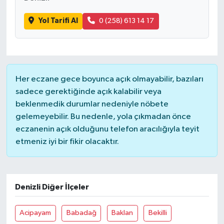
Yol Tarifi Al
0 (258) 613 14 17
Bitlis Müftülüğü
Sağlık
Bolu Müftülüğü
Makaleler
Burdur Müftülüğü
Ekonomi
Her eczane gece boyunca açık olmayabilir, bazıları
sadece gerektiğinde açık kalabilir veya
Bursa Müftülüğü
Duyurular
beklenmedik durumlar nedeniyle nöbete
gelemeyebilir. Bu nedenle, yola çıkmadan önce
Çanakkale Müftülüğü
Podcast
eczanenin açık olduğunu telefon aracılığıyla teyit
etmeniz iyi bir fikir olacaktır.
Çankırı Müftülüğü
Bilim, Teknoloji
Çorum Müftülüğü
Biyografiler
Denizli Diğer İlçeler
Denizli Müftülüğü
Diyanet TV
Acipayam
Babadağ
Baklan
Bekilli