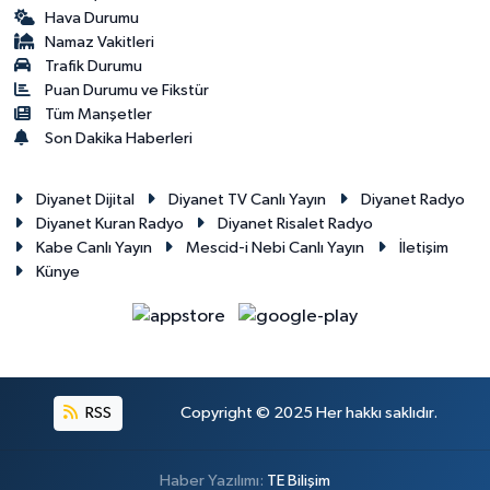
Gümüşhane Müftülüğü
Hava Durumu
Namaz Vakitleri
Trafik Durumu
Hakkari Müftülüğü
Puan Durumu ve Fikstür
Tüm Manşetler
Hatay Müftülüğü
Son Dakika Haberleri
Iğdır Müftülüğü
Diyanet Dijital
Diyanet TV Canlı Yayın
Diyanet Radyo
Diyanet Kuran Radyo
Diyanet Risalet Radyo
Isparta Müftülüğü
Kabe Canlı Yayın
Mescid-i Nebi Canlı Yayın
İletişim
Künye
İstanbul Müftülüğü
İzmir Müftülüğü
Kahramanmaraş Müftülüğü
RSS
Copyright © 2025 Her hakkı saklıdır.
Karabük Müftülüğü
Haber Yazılımı:
TE Bilişim