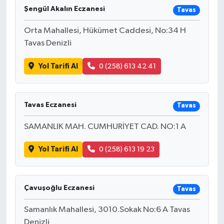
Şengül Akalın Eczanesi
Tavas
Ardahan Müftülüğü
Kudüs
Hutbeler
Orta Mahallesi, Hükümet Caddesi, No:34 H
Artvin Müftülüğü
Kurban
DİYANET AKADEMİ
Tavas Denizli
Yol Tarifi Al
0 (258) 613 42 41
Aydın Müftülüğü
Mukabele
DİYANET GENÇLİK
Balıkesir Müftülüğü
Peygamberimizin Hayatı
DİYANET RADYO/TV
Tavas Eczanesi
Tavas
Bartın Müftülüğü
Ramazan
DEPREM
SAMANLIK MAH. CUMHURİYET CAD. NO:1 A
Batman Müftülüğü
Sahabeler
Dünya
Yol Tarifi Al
0 (258) 613 19 23
Bayburt Müftülüğü
Zekat
Eğitim
Çavuşoğlu Eczanesi
Tavas
Bilecik Müftülüğü
Kültür-Sanat
Samanlık Mahallesi, 3010.Sokak No:6 A Tavas
Bingöl Müftülüğü
Aile
Denizli