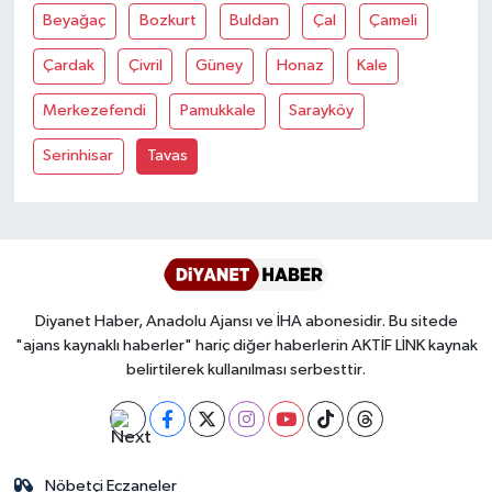
Diyarbakır Müftülüğü
İhtida Haberleri
Beyağaç
Bozkurt
Buldan
Çal
Çameli
Düzce Müftülüğü
YAŞAM
Çardak
Çivril
Güney
Honaz
Kale
Merkezefendi
Pamukkale
Sarayköy
Edirne Müftülüğü
Serinhisar
Tavas
Elazığ Müftülüğü
Erzincan Müftülüğü
Erzurum Müftülüğü
Diyanet Haber, Anadolu Ajansı ve İHA abonesidir. Bu sitede
Eskişehir Müftülüğü
"ajans kaynaklı haberler" hariç diğer haberlerin AKTİF LİNK kaynak
belirtilerek kullanılması serbesttir.
Gaziantep Müftülüğü
Giresun Müftülüğü
Nöbetçi Eczaneler