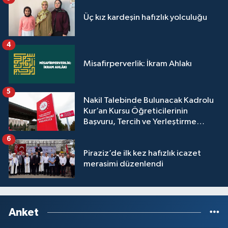
Yalova Müftülüğü
Üç kız kardeşin hafızlık yolculuğu
Yozgat Müftülüğü
4
Zonguldak Müftülüğü
Misafirperverlik: İkram Ahlakı
5
Nakil Talebinde Bulunacak Kadrolu
Kur’an Kursu Öğreticilerinin
Başvuru, Tercih ve Yerleştirme
İşlemleri duyurusu
6
Piraziz’de ilk kez hafızlık icazet
merasimi düzenlendi
Anket