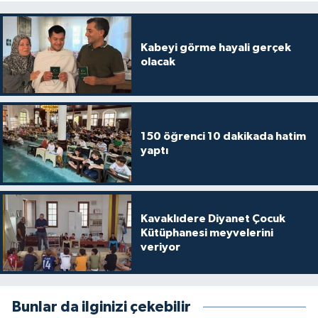
Karaman Müftülüğü
Kabeyi görme hayali gerçek
Kars Müftülüğü
olacak
Kastamonu Müftülüğü
Kayseri Müftülüğü
150 öğrenci 10 dakikada hatim
yaptı
Kilis Müftülüğü
Kırıkkale Müftülüğü
Kavaklıdere Diyanet Çocuk
Kütüphanesi meyvelerini
Kırklareli Müftülüğü
veriyor
Kırşehir Müftülüğü
Bunlar da ilginizi çekebilir
Kocaeli Müftülüğü