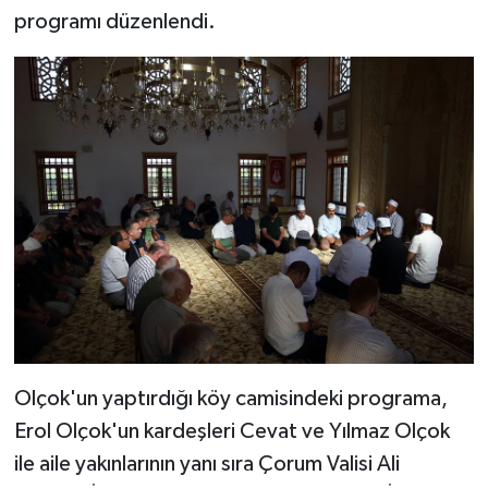
programı düzenlendi.
Bitlis Müftülüğü
Sağlık
Bolu Müftülüğü
Makaleler
Burdur Müftülüğü
Ekonomi
Bursa Müftülüğü
Duyurular
Çanakkale Müftülüğü
Podcast
Çankırı Müftülüğü
Bilim, Teknoloji
Çorum Müftülüğü
Biyografiler
Olçok'un yaptırdığı köy camisindeki programa,
Erol Olçok'un kardeşleri Cevat ve Yılmaz Olçok
Denizli Müftülüğü
Diyanet TV
ile aile yakınlarının yanı sıra Çorum Valisi Ali