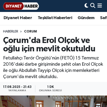
Diyanet Haber
Teşkilat Haberleri
Gündem
Saf
Diyanet Haber
Adana Müftülüğü
Bir Ayet
Aile Dergisi
İmam Hatip Okulları
Başmakale
Hadis-i Şerifler
Nöbetçi Eczaneler
Teşkilat Haberleri
Adıyaman Müftülüğü
Bir Hikaye
Aylık Dergi
Hayat Okumaları
Hava Durumu
HABERLER
CORUM
Çorum'da Erol Olçok ve
Afyonkarahisar Müftülüğü
Gündem
Biyografiler
Ankara Namaz Vakitleri
oğlu için mevlit okutuldu
Ağrı Müftülüğü
#Keşfet
Dini kavramlar
Trafik Durumu
Fetullahçı Terör Örgütü'nün (FETÖ) 15 Temmuz
2016'daki darbe girişiminde şehit olan Erol Olçok
Aksaray Müftülüğü
Diyanet Bilgi
Basında Bugün
Süper Lig Puan Durumu ve Fikstür
ile oğlu Abdullah Tayyip Olçok için memleketleri
Çorum'da mevlit okutuldu.
Amasya Müftülüğü
Diyanet Takvimi
DİYANET eKİTAP
Tüm Manşetler
17.08.2025 - 21:43
1 DK
Ankara Müftülüğü
Dualar
Diyanet Dergi
Son Dakika Haberleri
YAYINLANMA
OKUNMA SÜRESI
Antalya Müftülüğü
Hadislerle İslam
TDV
Haber Arşivi