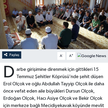
Ardahan Müftülüğü
Kudüs
Hutbeler
Artvin Müftülüğü
Kurban
DİYANET AKADEMİ
Aydın Müftülüğü
Mukabele
DİYANET GENÇLİK
Balıkesir Müftülüğü
Peygamberimizin Hayatı
DİYANET RADYO/TV
Paylaş
-
+
A
A
Bartın Müftülüğü
Ramazan
DEPREM
D
arbe girişimine direnmek için gittikleri 15
Batman Müftülüğü
Sahabeler
Dünya
Temmuz Şehitler Köprüsü'nde şehit düşen
Bayburt Müftülüğü
Zekat
Eğitim
Erol Olçok ve oğlu Abdullah Tayyip Olçok ile daha
önce vefat eden aile büyükleri Dursun Olçok,
Bilecik Müftülüğü
Kültür-Sanat
Erdoğan Olçok, Hacı Asiye Olçok ve Bekir Olçok
için merkeze bağlı Mecidiyekavak köyünde mevlit
Bingöl Müftülüğü
Aile