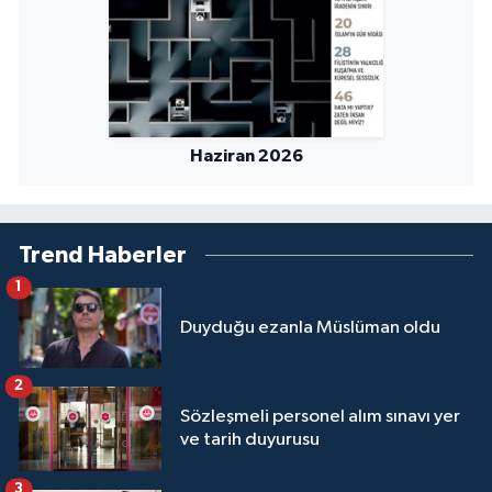
Sivas Müftülüğü
Şanlıurfa Müftülüğü
Şırnak Müftülüğü
Haziran 2026
Tekirdağ Müftülüğü
Tokat Müftülüğü
Trend Haberler
1
Trabzon Müftülüğü
Duyduğu ezanla Müslüman oldu
Tunceli Müftülüğü
2
Uşak Müftülüğü
Sözleşmeli personel alım sınavı yer
ve tarih duyurusu
Van Müftülüğü
3