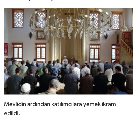
Gümüşhane Müftülüğü
Hakkari Müftülüğü
Hatay Müftülüğü
Iğdır Müftülüğü
Isparta Müftülüğü
İstanbul Müftülüğü
İzmir Müftülüğü
Mevlidin ardından katılımcılara yemek ikram
edildi.
Kahramanmaraş Müftülüğü
Karabük Müftülüğü