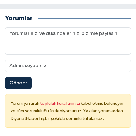
Konya Müftülüğü
Yorumlar
Kütahya Müftülüğü
Malatya Müftülüğü
Manisa Müftülüğü
Mardin Müftülüğü
Gönder
Mersin Müftülüğü
Yorum yazarak
topluluk kurallarımızı
kabul etmiş bulunuyor
Muğla Müftülüğü
ve tüm sorumluluğu üstleniyorsunuz. Yazılan yorumlardan
DiyanetHaber hiçbir şekilde sorumlu tutulamaz.
Muş Müftülüğü
Nevşehir Müftülüğü