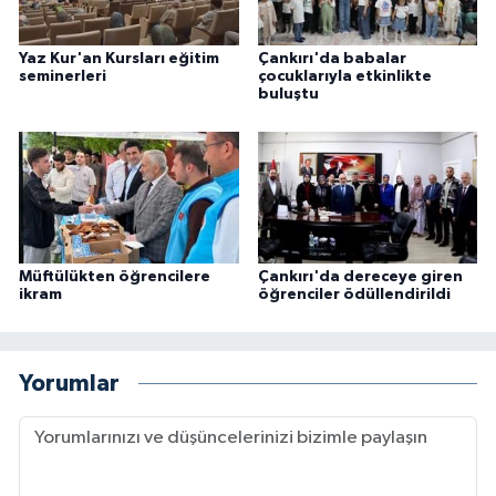
Konya Müftülüğü
Yaz Kur'an Kursları eğitim
Çankırı'da babalar
seminerleri
çocuklarıyla etkinlikte
buluştu
Kütahya Müftülüğü
Malatya Müftülüğü
Manisa Müftülüğü
Mardin Müftülüğü
Müftülükten öğrencilere
Çankırı'da dereceye giren
ikram
öğrenciler ödüllendirildi
Mersin Müftülüğü
Yorumlar
Muğla Müftülüğü
Muş Müftülüğü
Nevşehir Müftülüğü