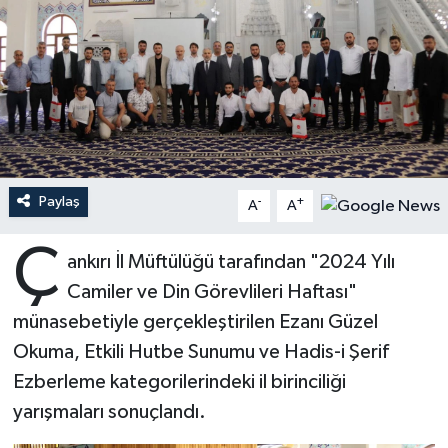
Ardahan Müftülüğü
Kudüs
Hutbeler
Artvin Müftülüğü
Kurban
DİYANET AKADEMİ
Aydın Müftülüğü
Mukabele
DİYANET GENÇLİK
Balıkesir Müftülüğü
Peygamberimizin Hayatı
DİYANET RADYO/TV
Paylaş
-
+
A
A
Bartın Müftülüğü
Ramazan
DEPREM
Ç
ankırı İl Müftülüğü tarafından "2024 Yılı
Camiler ve Din Görevlileri Haftası"
Batman Müftülüğü
Sahabeler
Dünya
münasebetiyle gerçekleştirilen Ezanı Güzel
Bayburt Müftülüğü
Zekat
Eğitim
Okuma, Etkili Hutbe Sunumu ve Hadis-i Şerif
Ezberleme kategorilerindeki il birinciliği
Bilecik Müftülüğü
Kültür-Sanat
yarışmaları sonuçlandı.
Bingöl Müftülüğü
Aile