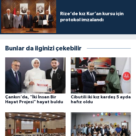
Karaman Müftülüğü
Rize’de kız Kur’an kursu için
protokol imzalandı
Kars Müftülüğü
Kastamonu Müftülüğü
Bunlar da ilginizi çekebilir
Kayseri Müftülüğü
Kilis Müftülüğü
Kırıkkale Müftülüğü
Çankırı'da, "İki İnsan Bir
Cibutili iki kız kardeş 5 ayda
Kırklareli Müftülüğü
Hayat Projesi" hayat buldu
hafız oldu
Kırşehir Müftülüğü
Kocaeli Müftülüğü