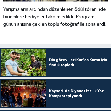
Gümüşhane Müftülüğü
Yarışmaların ardından düzenlenen ödül töreninde
birincilere hediyeler takdim edildi. Program,
Hakkari Müftülüğü
günün anısına çekilen toplu fotoğraf ile sona erdi.
Hatay Müftülüğü
Iğdır Müftülüğü
Isparta Müftülüğü
Din görevlileri Kur'an Kursu için
fındık topladı
İstanbul Müftülüğü
İzmir Müftülüğü
Kayseri'de Diyanet İzcilik Yaz
Kahramanmaraş Müftülüğü
Kampı ateşi yandı
Karabük Müftülüğü