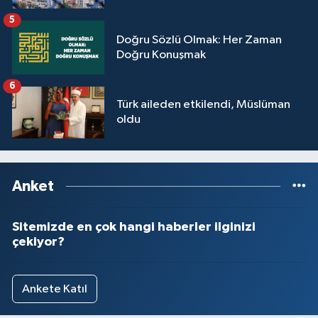
5
Doğru Sözlü Olmak: Her Zaman
Doğru Konuşmak
6
Türk aileden etkilendi, Müslüman
oldu
Anket
Sitemizde en çok hangi haberler ilginizi
çekiyor?
Ankete Katıl