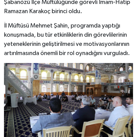
Şabanözü İlçe Müftülüğünde görevli İmam-Hatip
Diyarbakır Müftülüğü
İhtida Haberleri
Ramazan Karakoç birinci oldu.
Düzce Müftülüğü
YAŞAM
İl Müftüsü Mehmet Şahin, programda yaptığı
Edirne Müftülüğü
konuşmada, bu tür etkinliklerin din görevlilerinin
yeteneklerinin geliştirilmesi ve motivasyonlarının
Elazığ Müftülüğü
artırılmasında önemli bir rol oynadığını vurguladı.
Erzincan Müftülüğü
Erzurum Müftülüğü
Eskişehir Müftülüğü
Gaziantep Müftülüğü
Giresun Müftülüğü