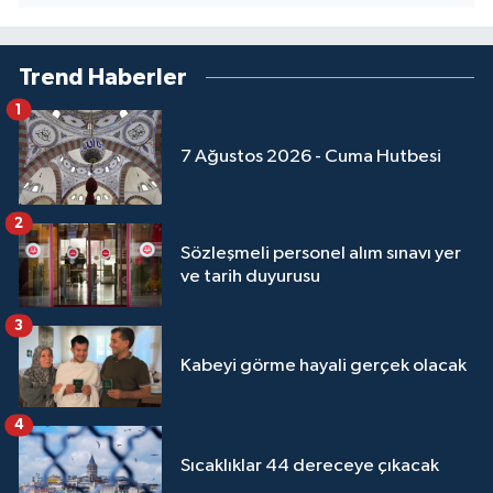
Yalova Müftülüğü
Trend Haberler
Yozgat Müftülüğü
1
Zonguldak Müftülüğü
7 Ağustos 2026 - Cuma Hutbesi
2
Sözleşmeli personel alım sınavı yer
ve tarih duyurusu
3
Kabeyi görme hayali gerçek olacak
4
Sıcaklıklar 44 dereceye çıkacak