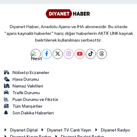
Diyanet Haber, Anadolu Ajansı ve İHA abonesidir. Bu sitede
"ajans kaynaklı haberler" hariç diğer haberlerin AKTİF LİNK kaynak
belirtilerek kullanılması serbesttir.
Nöbetçi Eczaneler
Hava Durumu
Namaz Vakitleri
Trafik Durumu
Puan Durumu ve Fikstür
Tüm Manşetler
Son Dakika Haberleri
Diyanet Dijital
Diyanet TV Canlı Yayın
Diyanet Radyo
Diyanet Kuran Radyo
Diyanet Risalet Radyo