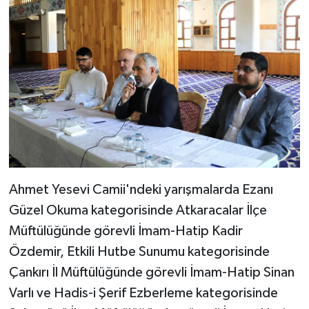
Bitlis Müftülüğü
Sağlık
Bolu Müftülüğü
Makaleler
Burdur Müftülüğü
Ekonomi
Bursa Müftülüğü
Duyurular
Çanakkale Müftülüğü
Podcast
Ahmet Yesevi Camii'ndeki yarışmalarda Ezanı
Çankırı Müftülüğü
Bilim, Teknoloji
Güzel Okuma kategorisinde Atkaracalar İlçe
Müftülüğünde görevli İmam-Hatip Kadir
Çorum Müftülüğü
Biyografiler
Özdemir, Etkili Hutbe Sunumu kategorisinde
Çankırı İl Müftülüğünde görevli İmam-Hatip Sinan
Denizli Müftülüğü
Diyanet TV
Varlı ve Hadis-i Şerif Ezberleme kategorisinde