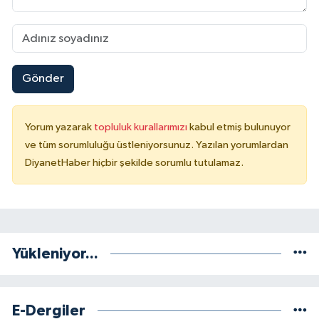
Niğde Müftülüğü
Ordu Müftülüğü
Gönder
Osmaniye Müftülüğü
Yorum yazarak
topluluk kurallarımızı
kabul etmiş bulunuyor
Rize Müftülüğü
ve tüm sorumluluğu üstleniyorsunuz. Yazılan yorumlardan
DiyanetHaber hiçbir şekilde sorumlu tutulamaz.
Sakarya Müftülüğü
Samsun Müftülüğü
Yükleniyor...
Siirt Müftülüğü
Sinop Müftülüğü
E-Dergiler