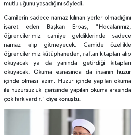
mutluluğunu yaşadığını söyledi.
Bitlis Müftülüğü
Sağlık
Camilerin sadece namaz kılınan yerler olmadığını
işaret eden Başkan Erbaş, "Hocalarımız,
Bolu Müftülüğü
Makaleler
öğrencilerimiz camiye geldiklerinde sadece
namaz kılıp gitmeyecek. Camide özellikle
Burdur Müftülüğü
Ekonomi
öğrencilerimiz kütüphaneden, raftan kitapları alıp
Bursa Müftülüğü
Duyurular
okuyacak ya da yanında getirdiği kitapları
okuyacak. Okuma esnasında da insanın huzur
Çanakkale Müftülüğü
Podcast
içinde olması lazım. Huzur içinde yapılan okuma
ile huzursuzluk içerisinde yapılan okuma arasında
Çankırı Müftülüğü
Bilim, Teknoloji
çok fark vardır." diye konuştu.
Çorum Müftülüğü
Biyografiler
Denizli Müftülüğü
Diyanet TV