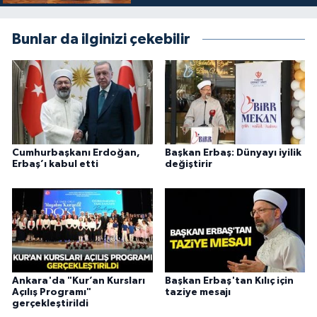
Bunlar da ilginizi çekebilir
Cumhurbaşkanı Erdoğan,
Başkan Erbaş: Dünyayı iyilik
Erbaş’ı kabul etti
değiştirir
Ankara'da "Kur’an Kursları
Başkan Erbaş'tan Kılıç için
Açılış Programı"
taziye mesajı
gerçekleştirildi