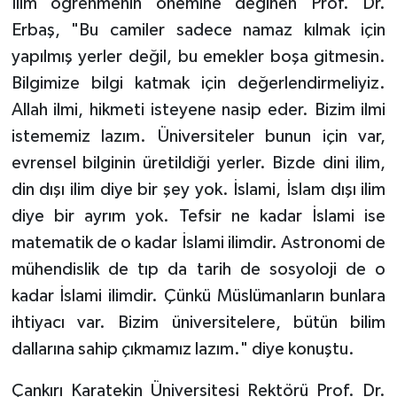
İlim öğrenmenin önemine değinen Prof. Dr.
Erbaş, "Bu camiler sadece namaz kılmak için
Konya Müftülüğü
yapılmış yerler değil, bu emekler boşa gitmesin.
Kütahya Müftülüğü
Bilgimize bilgi katmak için değerlendirmeliyiz.
Allah ilmi, hikmeti isteyene nasip eder. Bizim ilmi
Malatya Müftülüğü
istememiz lazım. Üniversiteler bunun için var,
evrensel bilginin üretildiği yerler. Bizde dini ilim,
Manisa Müftülüğü
din dışı ilim diye bir şey yok. İslami, İslam dışı ilim
diye bir ayrım yok. Tefsir ne kadar İslami ise
Mardin Müftülüğü
matematik de o kadar İslami ilimdir. Astronomi de
Mersin Müftülüğü
mühendislik de tıp da tarih de sosyoloji de o
kadar İslami ilimdir. Çünkü Müslümanların bunlara
Muğla Müftülüğü
ihtiyacı var. Bizim üniversitelere, bütün bilim
dallarına sahip çıkmamız lazım." diye konuştu.
Muş Müftülüğü
Çankırı Karatekin Üniversitesi Rektörü Prof. Dr.
Nevşehir Müftülüğü