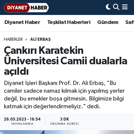
Diyanet Haber
Teşkilat Haberleri
Gündem
Saf
Diyanet Haber
Adana Müftülüğü
Bir Ayet
Aile Dergisi
İmam Hatip Okulları
Başmakale
Hadis-i Şerifler
Nöbetçi Eczaneler
Teşkilat Haberleri
Adıyaman Müftülüğü
Bir Hikaye
Aylık Dergi
Hayat Okumaları
Hava Durumu
HABERLER
ALİ ERBAŞ
Çankırı Karatekin
Afyonkarahisar Müftülüğü
Gündem
Biyografiler
Ankara Namaz Vakitleri
Üniversitesi Camii dualarla
Ağrı Müftülüğü
#Keşfet
Dini kavramlar
Trafik Durumu
açıldı
Diyanet İşleri Başkanı Prof. Dr. Ali Erbaş, "Bu
Aksaray Müftülüğü
Diyanet Bilgi
Basında Bugün
Süper Lig Puan Durumu ve Fikstür
camiler sadece namaz kılmak için yapılmış yerler
değil, bu emekler boşa gitmesin. Bilgimize bilgi
Amasya Müftülüğü
Diyanet Takvimi
DİYANET eKİTAP
Tüm Manşetler
katmak için değerlendirmeliyiz." dedi.
Ankara Müftülüğü
Dualar
Diyanet Dergi
Son Dakika Haberleri
26.05.2023 - 16:54
3 DK
YAYINLANMA
OKUNMA SÜRESI
Antalya Müftülüğü
Hadislerle İslam
TDV
Haber Arşivi