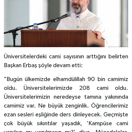
Diyarbakır Müftülüğü
İhtida Haberleri
Düzce Müftülüğü
YAŞAM
Edirne Müftülüğü
Elazığ Müftülüğü
Üniversitelerdeki cami sayısının arttığını belirten
Erzincan Müftülüğü
Başkan Erbaş şöyle devam etti:
Erzurum Müftülüğü
"Bugün ülkemizde elhamdülillah 90 bin camimiz
oldu. Üniversitelerimizde 208 cami oldu.
Eskişehir Müftülüğü
Üniversitelerimizin neredeyse tamına yakınında
camimiz var. Ne büyük zenginlik. Öğrencilerimiz
Gaziantep Müftülüğü
ezan sesleri eşliğinde ders dinleyecek. Geçmişte
Giresun Müftülüğü
çok büyük sıkıntılar yaşadık, 'Kampüse cami