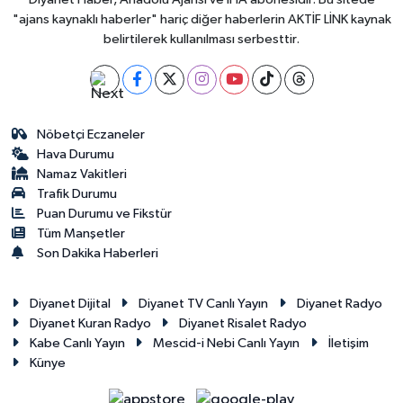
"ajans kaynaklı haberler" hariç diğer haberlerin AKTİF LİNK kaynak
belirtilerek kullanılması serbesttir.
Nöbetçi Eczaneler
Hava Durumu
Namaz Vakitleri
Trafik Durumu
Puan Durumu ve Fikstür
Tüm Manşetler
Son Dakika Haberleri
Diyanet Dijital
Diyanet TV Canlı Yayın
Diyanet Radyo
Diyanet Kuran Radyo
Diyanet Risalet Radyo
Kabe Canlı Yayın
Mescid-i Nebi Canlı Yayın
İletişim
Künye