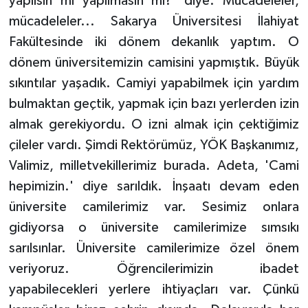
yapılsın mı yapılmasın mı?' diye. Mücadeleler,
Gümüşhane Müftülüğü
mücadeleler... Sakarya Üniversitesi İlahiyat
Fakültesinde iki dönem dekanlık yaptım. O
Hakkari Müftülüğü
dönem üniversitemizin camisini yapmıştık. Büyük
Hatay Müftülüğü
sıkıntılar yaşadık. Camiyi yapabilmek için yardım
bulmaktan geçtik, yapmak için bazı yerlerden izin
Iğdır Müftülüğü
almak gerekiyordu. O izni almak için çektiğimiz
çileler vardı. Şimdi Rektörümüz, YÖK Başkanımız,
Isparta Müftülüğü
Valimiz, milletvekillerimiz burada. Adeta, 'Cami
hepimizin.' diye sarıldık. İnşaatı devam eden
İstanbul Müftülüğü
üniversite camilerimiz var. Sesimiz onlara
İzmir Müftülüğü
gidiyorsa o üniversite camilerimize sımsıkı
sarılsınlar. Üniversite camilerimize özel önem
Kahramanmaraş Müftülüğü
veriyoruz. Öğrencilerimizin ibadet
yapabilecekleri yerlere ihtiyaçları var. Çünkü
Karabük Müftülüğü