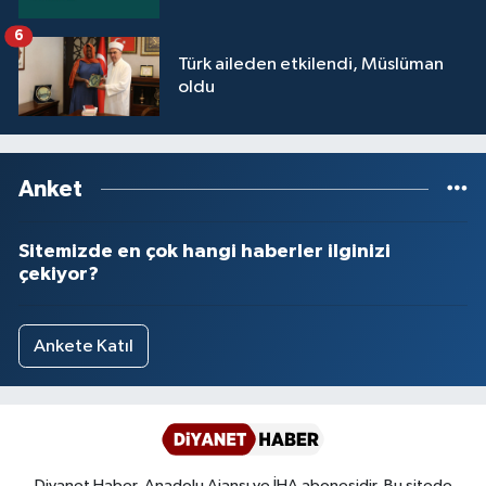
6
Türk aileden etkilendi, Müslüman
oldu
Anket
Sitemizde en çok hangi haberler ilginizi
çekiyor?
Ankete Katıl
Diyanet Haber, Anadolu Ajansı ve İHA abonesidir. Bu sitede