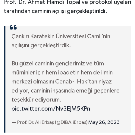
Prof. Dr. Ahmet Hamdi Topal ve protokol üyeleri
Sivas Müftülüğü
tarafından caminin açılışı gerçekleştirildi.
Şanlıurfa Müftülüğü
Şırnak Müftülüğü
Çankırı Karatekin Üniversitesi Camii’nin
açılışını gerçekleştirdik.
Tekirdağ Müftülüğü
Bu güzel caminin gençlerimiz ve tüm
Tokat Müftülüğü
müminler için hem ibadetin hem de ilmin
Trabzon Müftülüğü
merkezi olmasını Cenab-ı Hak’tan niyaz
ediyor, caminin inşasında emeği geçenlere
Tunceli Müftülüğü
teşekkür ediyorum.
pic.twitter.com/Nv3EJM5KPn
Uşak Müftülüğü
— Prof. Dr. Ali Erbaş (@DIBAliErbas)
May 26, 2023
Van Müftülüğü