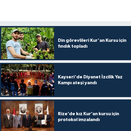
Yalova Müftülüğü
Yozgat Müftülüğü
Zonguldak Müftülüğü
Din görevlileri Kur'an Kursu için
fındık topladı
Kayseri'de Diyanet İzcilik Yaz
Kampı ateşi yandı
Rize’de kız Kur’an kursu için
protokol imzalandı