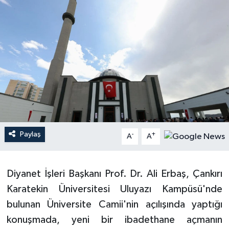
Ardahan Müftülüğü
Kudüs
Hutbeler
Artvin Müftülüğü
Kurban
DİYANET AKADEMİ
Aydın Müftülüğü
Mukabele
DİYANET GENÇLİK
Balıkesir Müftülüğü
Peygamberimizin Hayatı
DİYANET RADYO/TV
Bartın Müftülüğü
Ramazan
DEPREM
Paylaş
-
+
A
A
Batman Müftülüğü
Sahabeler
Dünya
Diyanet İşleri Başkanı Prof. Dr. Ali Erbaş, Çankırı
Bayburt Müftülüğü
Zekat
Eğitim
Karatekin Üniversitesi Uluyazı Kampüsü'nde
Bilecik Müftülüğü
Kültür-Sanat
bulunan Üniversite Camii'nin açılışında yaptığı
konuşmada, yeni bir ibadethane açmanın
Bingöl Müftülüğü
Aile