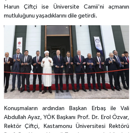
Harun Çiftçi ise Üniversite Camii'ni açmanın
Niğde Müftülüğü
mutluluğunu yaşadıklarını dile getirdi.
Ordu Müftülüğü
Osmaniye Müftülüğü
Rize Müftülüğü
Sakarya Müftülüğü
Samsun Müftülüğü
Siirt Müftülüğü
Konuşmaların ardından Başkan Erbaş ile Vali
Abdullah Ayaz, YÖK Başkanı Prof. Dr. Erol Özvar,
Sinop Müftülüğü
Rektör Çiftçi, Kastamonu Üniversitesi Rektörü