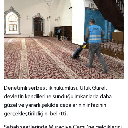
Karaman Müftülüğü
Kars Müftülüğü
Kastamonu Müftülüğü
Kayseri Müftülüğü
Kilis Müftülüğü
Kırıkkale Müftülüğü
Denetimli serbestlik hükümlüsü Ufuk Gürel,
Kırklareli Müftülüğü
devletin kendilerine sunduğu imkanlarla daha
güzel ve yararlı şekilde cezalarının infazının
Kırşehir Müftülüğü
gerçekleştirildiğini belirtti.
Kocaeli Müftülüğü
Sabah saatlerinde Muradiye Camii'ne geldiklerini,