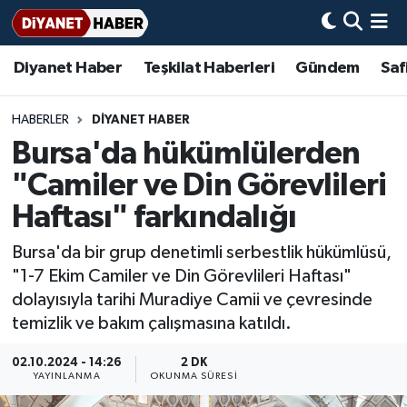
Diyanet Haber
Teşkilat Haberleri
Gündem
Saf
Diyanet Haber
Adana Müftülüğü
Bir Ayet
Aile Dergisi
İmam Hatip Okulları
Başmakale
Hadis-i Şerifler
Nöbetçi Eczaneler
Teşkilat Haberleri
Adıyaman Müftülüğü
Bir Hikaye
Aylık Dergi
Hayat Okumaları
Hava Durumu
HABERLER
DİYANET HABER
Bursa'da hükümlülerden
Afyonkarahisar Müftülüğü
Gündem
Biyografiler
Ankara Namaz Vakitleri
"Camiler ve Din Görevlileri
Ağrı Müftülüğü
#Keşfet
Dini kavramlar
Trafik Durumu
Haftası" farkındalığı
Bursa'da bir grup denetimli serbestlik hükümlüsü,
Aksaray Müftülüğü
Diyanet Bilgi
Basında Bugün
Süper Lig Puan Durumu ve Fikstür
"1-7 Ekim Camiler ve Din Görevlileri Haftası"
dolayısıyla tarihi Muradiye Camii ve çevresinde
Amasya Müftülüğü
Diyanet Takvimi
DİYANET eKİTAP
Tüm Manşetler
temizlik ve bakım çalışmasına katıldı.
Ankara Müftülüğü
Dualar
Diyanet Dergi
Son Dakika Haberleri
02.10.2024 - 14:26
2 DK
YAYINLANMA
OKUNMA SÜRESI
Antalya Müftülüğü
Hadislerle İslam
TDV
Haber Arşivi