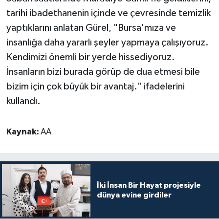
tarihi ibadethanenin içinde ve çevresinde temizlik
Konya Müftülüğü
yaptıklarını anlatan Gürel, "Bursa'mıza ve
insanlığa daha yararlı şeyler yapmaya çalışıyoruz.
Kütahya Müftülüğü
Kendimizi önemli bir yerde hissediyoruz.
Malatya Müftülüğü
İnsanların bizi burada görüp de dua etmesi bile
bizim için çok büyük bir avantaj." ifadelerini
Manisa Müftülüğü
kullandı.
Mardin Müftülüğü
Kaynak:
AA
Mersin Müftülüğü
Muğla Müftülüğü
İki İnsan Bir Hayat projesiyle
Muş Müftülüğü
dünya evine girdiler
Nevşehir Müftülüğü