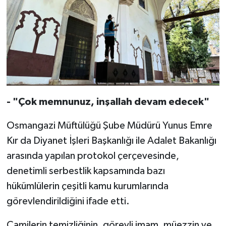
Diyarbakır Müftülüğü
İhtida Haberleri
Düzce Müftülüğü
YAŞAM
Edirne Müftülüğü
Elazığ Müftülüğü
- "Çok memnunuz, inşallah devam edecek"
Erzincan Müftülüğü
Osmangazi Müftülüğü Şube Müdürü Yunus Emre
Erzurum Müftülüğü
Kır da Diyanet İşleri Başkanlığı ile Adalet Bakanlığı
arasında yapılan protokol çerçevesinde,
Eskişehir Müftülüğü
denetimli serbestlik kapsamında bazı
Gaziantep Müftülüğü
hükümlülerin çeşitli kamu kurumlarında
görevlendirildiğini ifade etti.
Giresun Müftülüğü
Camilerin temizliğinin, görevli imam, müezzin ve