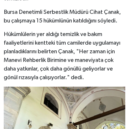
Bursa Denetimli Serbestlik Müdürü Cihat Çanak,
Bitlis Müftülüğü
Sağlık
bu çalışmaya 15 hükümlünün katıldığını söyledi.
Bolu Müftülüğü
Makaleler
Hükümlülerin yer aldığı temizlik ve bakım
faaliyetlerini kentteki tüm camilerde uygulamayı
Burdur Müftülüğü
Ekonomi
planladıklarını belirten Çanak, "Her zaman için
Bursa Müftülüğü
Duyurular
Manevi Rehberlik Birimine ve maneviyata çok
daha yatkınlar, çok daha gönüllü geliyorlar ve
Çanakkale Müftülüğü
Podcast
gönül rızasıyla çalışıyorlar." dedi.
Çankırı Müftülüğü
Bilim, Teknoloji
Çorum Müftülüğü
Biyografiler
Denizli Müftülüğü
Diyanet TV