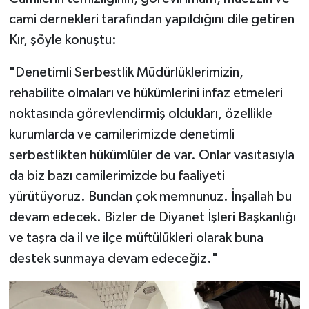
Gümüşhane Müftülüğü
cami dernekleri tarafından yapıldığını dile getiren
Kır, şöyle konuştu:
Hakkari Müftülüğü
"Denetimli Serbestlik Müdürlüklerimizin,
Hatay Müftülüğü
rehabilite olmaları ve hükümlerini infaz etmeleri
noktasında görevlendirmiş oldukları, özellikle
Iğdır Müftülüğü
kurumlarda ve camilerimizde denetimli
Isparta Müftülüğü
serbestlikten hükümlüler de var. Onlar vasıtasıyla
da biz bazı camilerimizde bu faaliyeti
İstanbul Müftülüğü
yürütüyoruz. Bundan çok memnunuz. İnşallah bu
devam edecek. Bizler de Diyanet İşleri Başkanlığı
İzmir Müftülüğü
ve taşra da il ve ilçe müftülükleri olarak buna
destek sunmaya devam edeceğiz."
Kahramanmaraş Müftülüğü
Karabük Müftülüğü