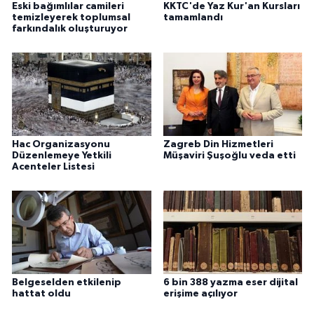
Sivas Müftülüğü
Eski bağımlılar camileri
KKTC'de Yaz Kur'an Kursları
temizleyerek toplumsal
tamamlandı
farkındalık oluşturuyor
Şanlıurfa Müftülüğü
Şırnak Müftülüğü
Tekirdağ Müftülüğü
Hac Organizasyonu
Zagreb Din Hizmetleri
Tokat Müftülüğü
Düzenlemeye Yetkili
Müşaviri Şuşoğlu veda etti
Acenteler Listesi
Trabzon Müftülüğü
Tunceli Müftülüğü
Uşak Müftülüğü
Belgeselden etkilenip
6 bin 388 yazma eser dijital
Van Müftülüğü
hattat oldu
erişime açılıyor