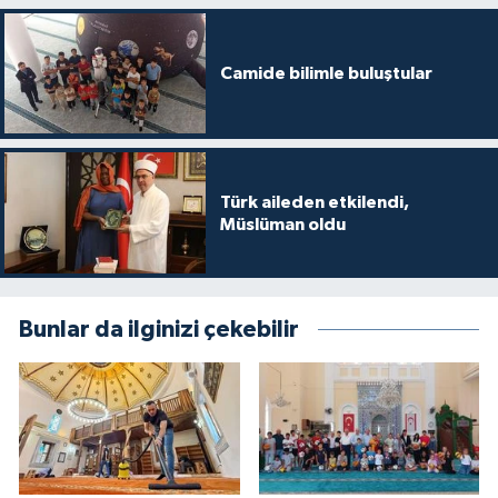
Niğde Müftülüğü
Camide bilimle buluştular
Ordu Müftülüğü
Osmaniye Müftülüğü
Türk aileden etkilendi,
Müslüman oldu
Rize Müftülüğü
Sakarya Müftülüğü
Bunlar da ilginizi çekebilir
Samsun Müftülüğü
Siirt Müftülüğü
Sinop Müftülüğü