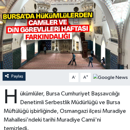
Ardahan Müftülüğü
Kudüs
Hutbeler
Artvin Müftülüğü
Kurban
DİYANET AKADEMİ
Aydın Müftülüğü
Mukabele
DİYANET GENÇLİK
Balıkesir Müftülüğü
Peygamberimizin Hayatı
DİYANET RADYO/TV
Bartın Müftülüğü
Ramazan
DEPREM
Paylaş
-
+
A
A
Batman Müftülüğü
Sahabeler
Dünya
H
ükümlüler, Bursa Cumhuriyet Başsavcılığı
Bayburt Müftülüğü
Zekat
Eğitim
Denetimli Serbestlik Müdürlüğü ve Bursa
Müftülüğü işbirliğinde, Osmangazi ilçesi Muradiye
Bilecik Müftülüğü
Kültür-Sanat
Mahallesi'ndeki tarihi Muradiye Camii'ni
temizledi.
Bingöl Müftülüğü
Aile