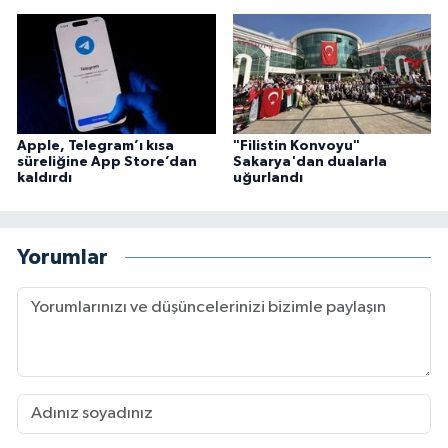
Konya Müftülüğü
Kütahya Müftülüğü
Malatya Müftülüğü
Apple, Telegram’ı kısa
"Filistin Konvoyu"
süreliğine App Store’dan
Sakarya'dan dualarla
kaldırdı
uğurlandı
Manisa Müftülüğü
Mardin Müftülüğü
Yorumlar
Mersin Müftülüğü
Muğla Müftülüğü
Muş Müftülüğü
Nevşehir Müftülüğü