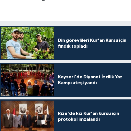
Gümüşhane Müftülüğü
Hakkari Müftülüğü
Hatay Müftülüğü
Din görevlileri Kur'an Kursu için
fındık topladı
Iğdır Müftülüğü
Isparta Müftülüğü
Kayseri'de Diyanet İzcilik Yaz
İstanbul Müftülüğü
Kampı ateşi yandı
İzmir Müftülüğü
Kahramanmaraş Müftülüğü
Rize’de kız Kur’an kursu için
protokol imzalandı
Karabük Müftülüğü