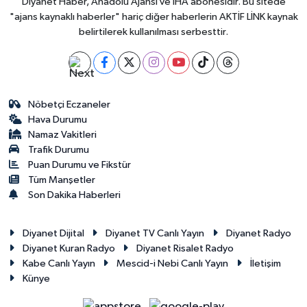
Diyanet Haber, Anadolu Ajansı ve İHA abonesidir. Bu sitede
"ajans kaynaklı haberler" hariç diğer haberlerin AKTİF LİNK kaynak
belirtilerek kullanılması serbesttir.
Nöbetçi Eczaneler
Hava Durumu
Namaz Vakitleri
Trafik Durumu
Puan Durumu ve Fikstür
Tüm Manşetler
Son Dakika Haberleri
Diyanet Dijital
Diyanet TV Canlı Yayın
Diyanet Radyo
Diyanet Kuran Radyo
Diyanet Risalet Radyo
Kabe Canlı Yayın
Mescid-i Nebi Canlı Yayın
İletişim
Künye