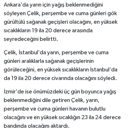
Diyarbakır Müftülüğü
İhtida Haberleri
Ankara'da yarın için yağış beklenmediğini
söyleyen Çelik, perşembe ve cuma günleri gök
Düzce Müftülüğü
YAŞAM
gürültülü sağanak geçişleri olacağını, en yüksek
sıcaklıkların 19 ila 20 derece arasında
Edirne Müftülüğü
seyredeceğini belirtti.
Elazığ Müftülüğü
Çelik, İstanbul'da yarın, perşembe ve cuma
Erzincan Müftülüğü
günleri aralıklarla sağanak geçişlerinin
görüleceğini, en yüksek sıcaklıkların İstanbul'da
Erzurum Müftülüğü
da 19 ila 20 derece civarında olacağını söyledi.
Eskişehir Müftülüğü
İzmir'de ise önümüzdeki üç gün boyunca yağış
beklenmediğini dile getiren Çelik, yarın,
Gaziantep Müftülüğü
perşembe ve cuma günleri havanın bulutlu
olacağını ve en yüksek sıcaklığın 23 ila 24 derece
Giresun Müftülüğü
bandında olacağını aktardı.