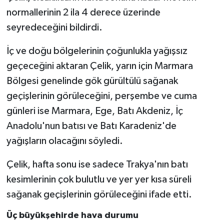
normallerinin 2 ila 4 derece üzerinde
Bitlis Müftülüğü
Sağlık
seyredeceğini bildirdi.
Bolu Müftülüğü
Makaleler
İç ve doğu bölgelerinin çoğunlukla yağışsız
geçeceğini aktaran Çelik, yarın için Marmara
Burdur Müftülüğü
Ekonomi
Bölgesi genelinde gök gürültülü sağanak
geçişlerinin görüleceğini, perşembe ve cuma
Bursa Müftülüğü
Duyurular
günleri ise Marmara, Ege, Batı Akdeniz, İç
Anadolu'nun batısı ve Batı Karadeniz'de
Çanakkale Müftülüğü
Podcast
yağışların olacağını söyledi.
Çankırı Müftülüğü
Bilim, Teknoloji
Çelik, hafta sonu ise sadece Trakya'nın batı
Çorum Müftülüğü
Biyografiler
kesimlerinin çok bulutlu ve yer yer kısa süreli
sağanak geçişlerinin görüleceğini ifade etti.
Denizli Müftülüğü
Diyanet TV
Üç büyükşehirde hava durumu