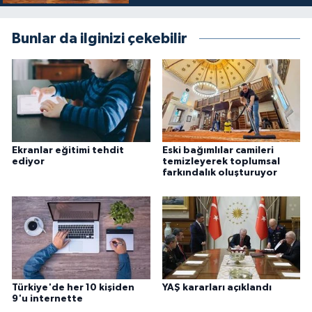
Karaman Müftülüğü
Bunlar da ilginizi çekebilir
Kars Müftülüğü
Kastamonu Müftülüğü
Kayseri Müftülüğü
Ekranlar eğitimi tehdit
Eski bağımlılar camileri
Kilis Müftülüğü
ediyor
temizleyerek toplumsal
farkındalık oluşturuyor
Kırıkkale Müftülüğü
Kırklareli Müftülüğü
Kırşehir Müftülüğü
Türkiye'de her 10 kişiden
YAŞ kararları açıklandı
9'u internette
Kocaeli Müftülüğü