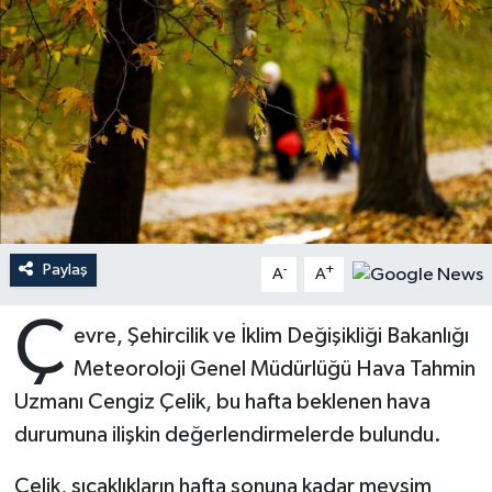
Ardahan Müftülüğü
Kudüs
Hutbeler
Artvin Müftülüğü
Kurban
DİYANET AKADEMİ
Aydın Müftülüğü
Mukabele
DİYANET GENÇLİK
Balıkesir Müftülüğü
Peygamberimizin Hayatı
DİYANET RADYO/TV
Bartın Müftülüğü
Ramazan
DEPREM
Paylaş
-
+
A
A
Batman Müftülüğü
Sahabeler
Dünya
Ç
evre, Şehircilik ve İklim Değişikliği Bakanlığı
Meteoroloji Genel Müdürlüğü Hava Tahmin
Bayburt Müftülüğü
Zekat
Eğitim
Uzmanı Cengiz Çelik, bu hafta beklenen hava
Bilecik Müftülüğü
Kültür-Sanat
durumuna ilişkin değerlendirmelerde bulundu.
Çelik, sıcaklıkların hafta sonuna kadar mevsim
Bingöl Müftülüğü
Aile