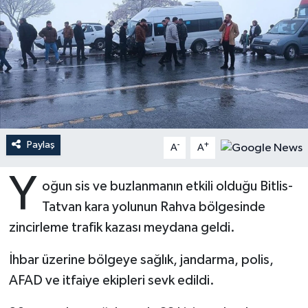
Ardahan Müftülüğü
Kudüs
Hutbeler
Artvin Müftülüğü
Kurban
DİYANET AKADEMİ
Aydın Müftülüğü
Mukabele
DİYANET GENÇLİK
Balıkesir Müftülüğü
Peygamberimizin Hayatı
DİYANET RADYO/TV
Paylaş
-
+
A
A
Bartın Müftülüğü
Ramazan
DEPREM
Y
oğun sis ve buzlanmanın etkili olduğu Bitlis-
Batman Müftülüğü
Sahabeler
Dünya
Tatvan kara yolunun Rahva bölgesinde
zincirleme trafik kazası meydana geldi.
Bayburt Müftülüğü
Zekat
Eğitim
İhbar üzerine bölgeye sağlık, jandarma, polis,
Bilecik Müftülüğü
Kültür-Sanat
AFAD ve itfaiye ekipleri sevk edildi.
Bingöl Müftülüğü
Aile