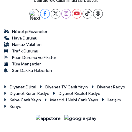
belirtilerek kullanılması serbesttir.
Nöbetçi Eczaneler
Hava Durumu
Namaz Vakitleri
Trafik Durumu
Puan Durumu ve Fikstür
Tüm Manşetler
Son Dakika Haberleri
Diyanet Dijital
Diyanet TV Canlı Yayın
Diyanet Radyo
Diyanet Kuran Radyo
Diyanet Risalet Radyo
Kabe Canlı Yayın
Mescid-i Nebi Canlı Yayın
İletişim
Künye