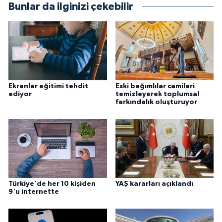
Bunlar da ilginizi çekebilir
Konya Müftülüğü
Kütahya Müftülüğü
Malatya Müftülüğü
Ekranlar eğitimi tehdit
Eski bağımlılar camileri
ediyor
temizleyerek toplumsal
Manisa Müftülüğü
farkındalık oluşturuyor
Mardin Müftülüğü
Mersin Müftülüğü
Muğla Müftülüğü
Türkiye'de her 10 kişiden
YAŞ kararları açıklandı
9'u internette
Muş Müftülüğü
Nevşehir Müftülüğü