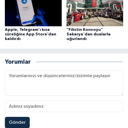
Niğde Müftülüğü
Ordu Müftülüğü
Apple, Telegram’ı kısa
"Filistin Konvoyu"
süreliğine App Store’dan
Sakarya'dan dualarla
kaldırdı
uğurlandı
Osmaniye Müftülüğü
Rize Müftülüğü
Yorumlar
Sakarya Müftülüğü
Samsun Müftülüğü
Siirt Müftülüğü
Sinop Müftülüğü
Gönder