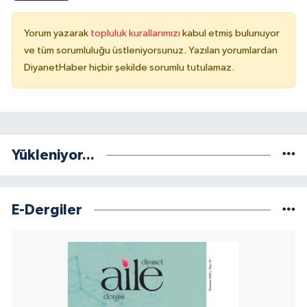
Sivas Müftülüğü
Yorum yazarak
topluluk kurallarımızı
kabul etmiş bulunuyor
Şanlıurfa Müftülüğü
ve tüm sorumluluğu üstleniyorsunuz. Yazılan yorumlardan
DiyanetHaber hiçbir şekilde sorumlu tutulamaz.
Şırnak Müftülüğü
Tekirdağ Müftülüğü
Tokat Müftülüğü
Yükleniyor...
Trabzon Müftülüğü
E-Dergiler
Tunceli Müftülüğü
Uşak Müftülüğü
Van Müftülüğü