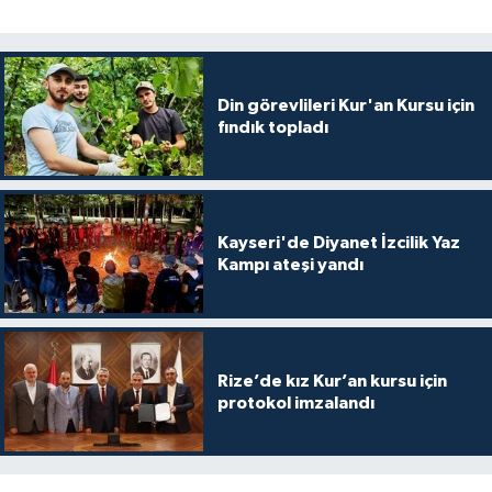
Karaman Müftülüğü
Kars Müftülüğü
Din görevlileri Kur'an Kursu için
fındık topladı
Kastamonu Müftülüğü
Kayseri Müftülüğü
Kayseri'de Diyanet İzcilik Yaz
Kilis Müftülüğü
Kampı ateşi yandı
Kırıkkale Müftülüğü
Kırklareli Müftülüğü
Rize’de kız Kur’an kursu için
protokol imzalandı
Kırşehir Müftülüğü
Kocaeli Müftülüğü