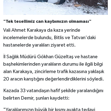
Diyarbakır Müftülüğü
İhtida Haberleri
Düzce Müftülüğü
YAŞAM
"Tek tesellimiz can kaybımızın olmaması"
Edirne Müftülüğü
Vali Ahmet Karakaya da kaza yerinde
incelemelerde bulundu, Bitlis ve Tatvan'daki
Elazığ Müftülüğü
hastanelerde yaralıları ziyaret etti.
Erzincan Müftülüğü
İl Sağlık Müdürü Gökhan Güzeltaş ve hastane
başhekimlerinden yaralıların durumu ile ilgili bilgi
Erzurum Müftülüğü
alan Karakaya, zincirleme trafik kazasına yaklaşık
Eskişehir Müftülüğü
20 aracın karıştığını değerlendirdiklerini söyledi.
Gaziantep Müftülüğü
Kazada 33 vatandaşın hafif şekilde yaralandığını
belirten Demir, şunları kaydetti:
Giresun Müftülüğü
"Yaralılarımızın büyük bir kısmı ayakta tedavi