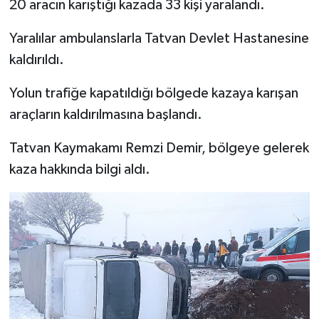
20 aracın karıştığı kazada 33 kişi yaralandı.
Bitlis Müftülüğü
Sağlık
Yaralılar ambulanslarla Tatvan Devlet Hastanesine
kaldırıldı.
Bolu Müftülüğü
Makaleler
Yolun trafiğe kapatıldığı bölgede kazaya karışan
Burdur Müftülüğü
Ekonomi
araçların kaldırılmasına başlandı.
Bursa Müftülüğü
Duyurular
Tatvan Kaymakamı Remzi Demir, bölgeye gelerek
kaza hakkında bilgi aldı.
Çanakkale Müftülüğü
Podcast
Çankırı Müftülüğü
Bilim, Teknoloji
Çorum Müftülüğü
Biyografiler
Denizli Müftülüğü
Diyanet TV