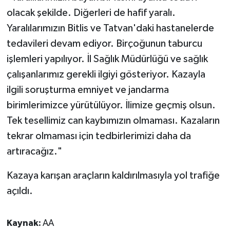
Gümüşhane Müftülüğü
olacak şekilde. Diğerleri de hafif yaralı.
Yaralılarımızın Bitlis ve Tatvan'daki hastanelerde
Hakkari Müftülüğü
tedavileri devam ediyor. Birçoğunun taburcu
işlemleri yapılıyor. İl Sağlık Müdürlüğü ve sağlık
Hatay Müftülüğü
çalışanlarımız gerekli ilgiyi gösteriyor. Kazayla
Iğdır Müftülüğü
ilgili soruşturma emniyet ve jandarma
birimlerimizce yürütülüyor. İlimize geçmiş olsun.
Isparta Müftülüğü
Tek tesellimiz can kaybımızın olmaması. Kazaların
tekrar olmaması için tedbirlerimizi daha da
İstanbul Müftülüğü
artıracağız."
İzmir Müftülüğü
Kazaya karışan araçların kaldırılmasıyla yol trafiğe
açıldı.
Kahramanmaraş Müftülüğü
Karabük Müftülüğü
Kaynak:
AA