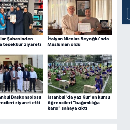
lar Şubesinden
İtalyan Nicolas Beyoğlu'nda
a teşekkür ziyareti
Müslüman oldu
anbul Başkonsolosu
İstanbul'da yaz Kur'an kursu
ncileri ziyaret etti
öğrencileri "bağımlılığa
karşı" sahaya çıktı