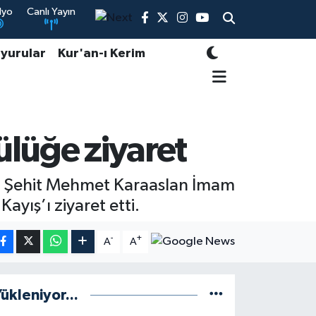
dyo
Canlı Yayın
yurular
Kur'an-ı Kerim
tülüğe ziyaret
sı Şehit Mehmet Karaaslan İmam
ayış’ı ziyaret etti.
-
+
A
A
ükleniyor...