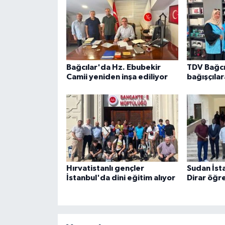
Gümüşhane Müftülüğü
Hakkari Müftülüğü
Hatay Müftülüğü
Bağcılar'da Hz. Ebubekir
TDV Bağcı
Camii yeniden inşa ediliyor
bağışçılar
Iğdır Müftülüğü
Isparta Müftülüğü
İstanbul Müftülüğü
İzmir Müftülüğü
Hırvatistanlı gençler
Sudan İst
İstanbul'da dini eğitim alıyor
Dirar öğre
Kahramanmaraş Müftülüğü
Karabük Müftülüğü