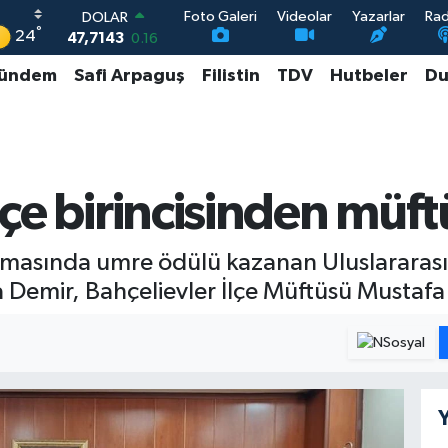
Foto Galeri
Videolar
Yazarlar
Ra
DOLAR
°
24
47,7143
0.16
EURO
ündem
Safi Arpaguş
Filistin
TDV
Hutbeler
Du
55,0317
-0.02
STERLİN
64,2463
0.07
GRAM ALTIN
6574.81
1.44
BİST100
ilçe birincisinden müf
13.887
64
ışmasında umre ödülü kazanan Uluslarara
a Demir, Bahçelievler İlçe Müftüsü Mustafa K
Y