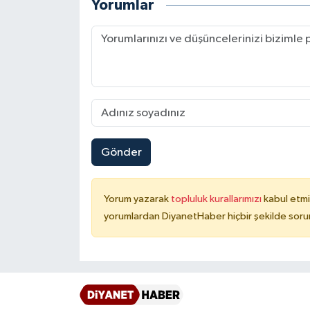
Yorumlar
Karaman Müftülüğü
Kars Müftülüğü
Kastamonu Müftülüğü
Kayseri Müftülüğü
Gönder
Kilis Müftülüğü
Kırıkkale Müftülüğü
Yorum yazarak
topluluk kurallarımızı
kabul etmi
yorumlardan DiyanetHaber hiçbir şekilde soru
Kırklareli Müftülüğü
Kırşehir Müftülüğü
Kocaeli Müftülüğü