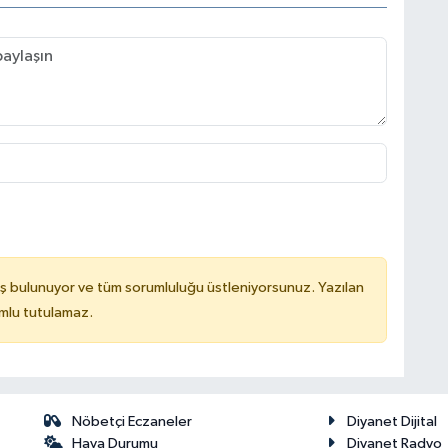
ş bulunuyor ve tüm sorumluluğu üstleniyorsunuz. Yazılan
mlu tutulamaz.
Nöbetçi Eczaneler
Diyanet Dijital
Hava Durumu
Diyanet Radyo