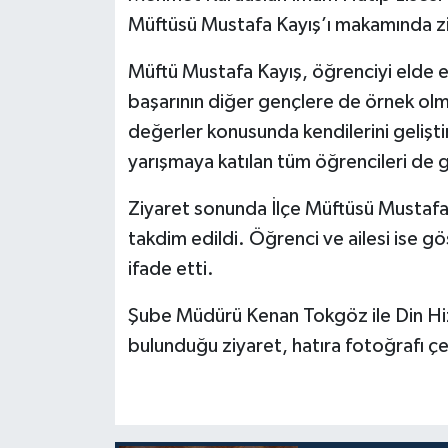
Müftüsü Mustafa Kayış’ı makamında zi
Bitlis Müftülüğü
Sağlık
Müftü Mustafa Kayış, öğrenciyi elde e
Bolu Müftülüğü
Makaleler
başarının diğer gençlere de örnek olma
değerler konusunda kendilerini gelişt
Burdur Müftülüğü
Ekonomi
yarışmaya katılan tüm öğrencileri de g
Bursa Müftülüğü
Duyurular
Ziyaret sonunda İlçe Müftüsü Mustafa 
takdim edildi. Öğrenci ve ailesi ise gö
Çanakkale Müftülüğü
Podcast
ifade etti.
Çankırı Müftülüğü
Bilim, Teknoloji
Şube Müdürü Kenan Tokgöz ile Din Hi
bulunduğu ziyaret, hatıra fotoğrafı çek
Çorum Müftülüğü
Biyografiler
Denizli Müftülüğü
Diyanet TV