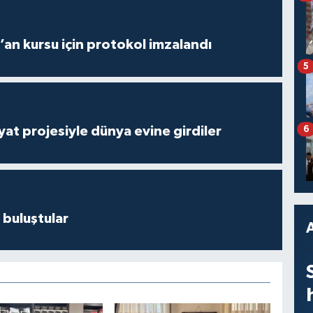
r’an kursu için protokol imzalandı
5
ayat projesiyle dünya evine girdiler
6
 buluştular