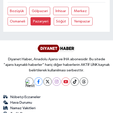
Bozüyük
Gölpazari
İnhisar
Merkez
Bitlis Müftülüğü
Sağlık
Osmaneli
Pazaryeri
Söğüt
Yenipazar
Bolu Müftülüğü
Makaleler
Burdur Müftülüğü
Ekonomi
Bursa Müftülüğü
Duyurular
Diyanet Haber, Anadolu Ajansı ve İHA abonesidir. Bu sitede
Çanakkale Müftülüğü
Podcast
"ajans kaynaklı haberler" hariç diğer haberlerin AKTİF LİNK kaynak
belirtilerek kullanılması serbesttir.
Çankırı Müftülüğü
Bilim, Teknoloji
Çorum Müftülüğü
Biyografiler
Nöbetçi Eczaneler
Denizli Müftülüğü
Diyanet TV
Hava Durumu
Namaz Vakitleri