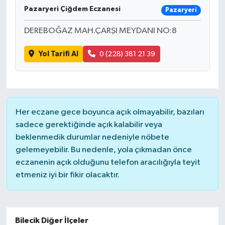
Pazaryeri Çiğdem Eczanesi
Pazaryeri
Ardahan Müftülüğü
Kudüs
Hutbeler
DEREBOĞAZ MAH.ÇARŞI MEYDANI NO:8
Artvin Müftülüğü
Kurban
DİYANET AKADEMİ
Yol Tarifi Al
0 (228) 381 21 39
Aydın Müftülüğü
Mukabele
DİYANET GENÇLİK
Balıkesir Müftülüğü
Peygamberimizin Hayatı
DİYANET RADYO/TV
Her eczane gece boyunca açık olmayabilir, bazıları
Bartın Müftülüğü
Ramazan
DEPREM
sadece gerektiğinde açık kalabilir veya
beklenmedik durumlar nedeniyle nöbete
Batman Müftülüğü
Sahabeler
Dünya
gelemeyebilir. Bu nedenle, yola çıkmadan önce
eczanenin açık olduğunu telefon aracılığıyla teyit
Bayburt Müftülüğü
Zekat
Eğitim
etmeniz iyi bir fikir olacaktır.
Bilecik Müftülüğü
Kültür-Sanat
Bilecik Diğer İlçeler
Bingöl Müftülüğü
Aile