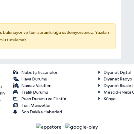
ş bulunuyor ve tüm sorumluluğu üstleniyorsunuz. Yazılan
mlu tutulamaz.
Nöbetçi Eczaneler
Diyanet Dijital
Hava Durumu
Diyanet Radyo
Namaz Vakitleri
Diyanet Risale
u
Trafik Durumu
Mescid-i Nebi C
rin
Puan Durumu ve Fikstür
Künye
.
Tüm Manşetler
Son Dakika Haberleri