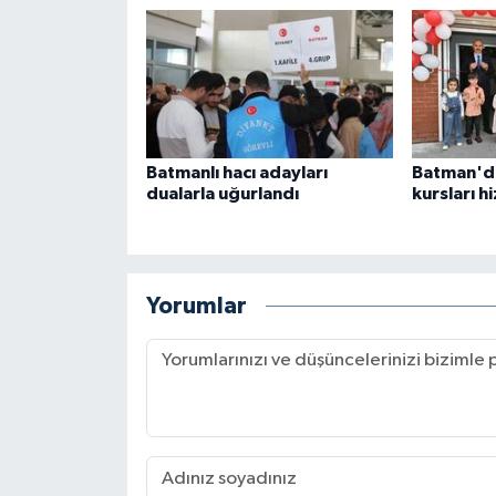
Gümüşhane Müftülüğü
Hakkari Müftülüğü
Hatay Müftülüğü
Batmanlı hacı adayları
Batman'da
Iğdır Müftülüğü
dualarla uğurlandı
kursları h
Isparta Müftülüğü
İstanbul Müftülüğü
Yorumlar
İzmir Müftülüğü
Kahramanmaraş Müftülüğü
Karabük Müftülüğü