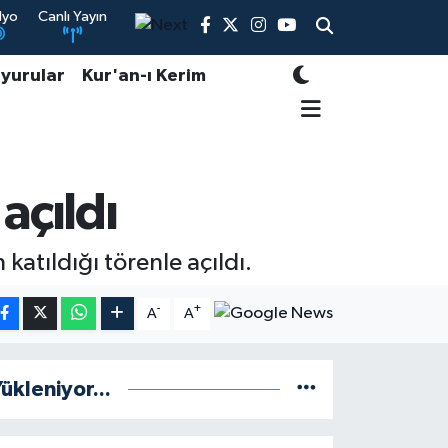
dyo
Canlı Yayın
yurular
Kur'an-ı Kerim
açıldı
tıldığı törenle açıldı.
-
+
A
A
ükleniyor...