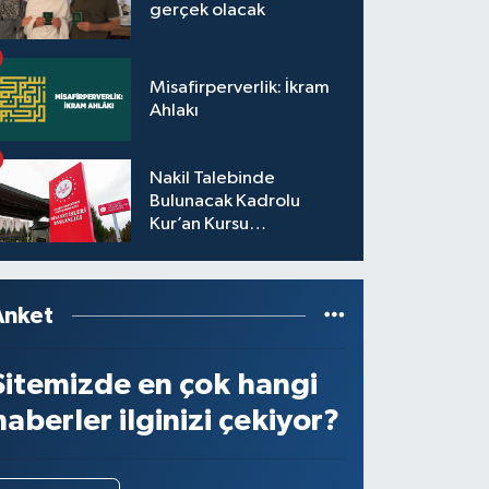
gerçek olacak
Misafirperverlik: İkram
Ahlakı
Nakil Talebinde
Bulunacak Kadrolu
Kur’an Kursu
Öğreticilerinin Başvuru,
Tercih ve Yerleştirme
İşlemleri duyurusu
Anket
Sitemizde en çok hangi
haberler ilginizi çekiyor?