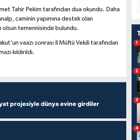
ehmet Tahir Pekim tarafından dua okundu. Daha
analp, caminin yapımına destek olan
lı olsun temennisinde bulundu.
Yakut'un vaazı sonrası İl Müftü Vekili tarafından
1
ı kıldırıldı.
2
3
ayat projesiyle dünya evine girdiler
4