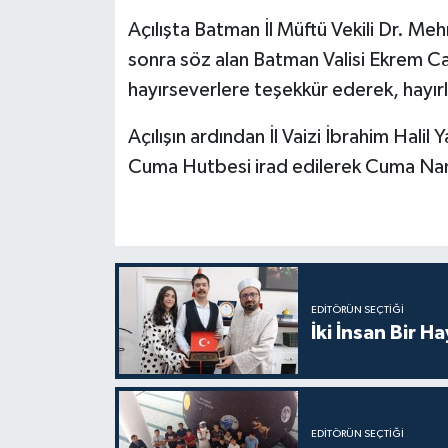
Açılışta Batman İl Müftü Vekili Dr. M
Bitlis Müftülüğü
Sağlık
sonra söz alan Batman Valisi Ekrem C
hayırseverlere teşekkür ederek, hayır
Bolu Müftülüğü
Makaleler
Açılışın ardından İl Vaizi İbrahim Halil 
Burdur Müftülüğü
Ekonomi
Cuma Hutbesi irad edilerek Cuma Namaz
Bursa Müftülüğü
Duyurular
Çanakkale Müftülüğü
Podcast
Çankırı Müftülüğü
Bilim, Teknoloji
EDITÖRÜN SEÇTIĞI
İki İnsan Bir H
Çorum Müftülüğü
Biyografiler
Denizli Müftülüğü
Diyanet TV
EDITÖRÜN SEÇTIĞI