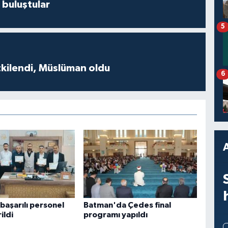
 buluştular
5
tkilendi, Müslüman oldu
6
başarılı personel
Batman'da Çedes final
ildi
programı yapıldı