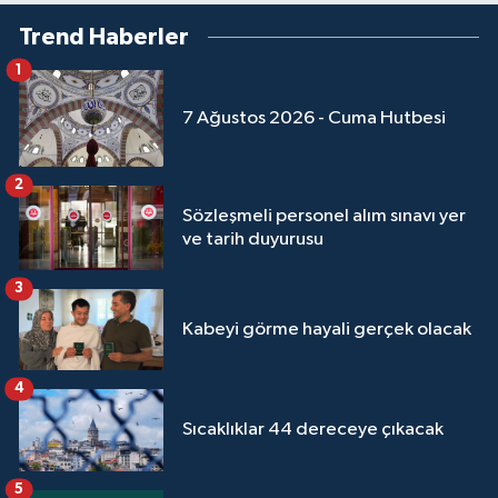
Sivas Müftülüğü
Trend Haberler
Şanlıurfa Müftülüğü
1
7 Ağustos 2026 - Cuma Hutbesi
Şırnak Müftülüğü
Tekirdağ Müftülüğü
2
Sözleşmeli personel alım sınavı yer
Tokat Müftülüğü
ve tarih duyurusu
3
Trabzon Müftülüğü
Kabeyi görme hayali gerçek olacak
Tunceli Müftülüğü
4
Uşak Müftülüğü
Sıcaklıklar 44 dereceye çıkacak
Van Müftülüğü
5