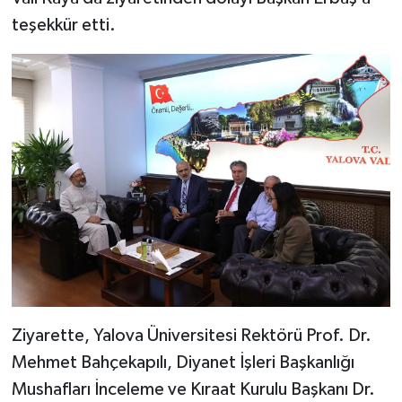
teşekkür etti.
Bitlis Müftülüğü
Sağlık
Bolu Müftülüğü
Makaleler
Burdur Müftülüğü
Ekonomi
Bursa Müftülüğü
Duyurular
Çanakkale Müftülüğü
Podcast
Çankırı Müftülüğü
Bilim, Teknoloji
Çorum Müftülüğü
Biyografiler
Ziyarette, Yalova Üniversitesi Rektörü Prof. Dr.
Mehmet Bahçekapılı, Diyanet İşleri Başkanlığı
Denizli Müftülüğü
Diyanet TV
Mushafları İnceleme ve Kıraat Kurulu Başkanı Dr.