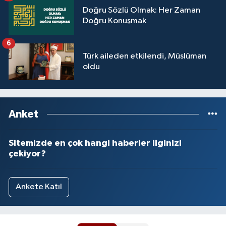
Doğru Sözlü Olmak: Her Zaman
Yalova Müftülüğü
Doğru Konuşmak
Yozgat Müftülüğü
6
Türk aileden etkilendi, Müslüman
Zonguldak Müftülüğü
oldu
Anket
Sitemizde en çok hangi haberler ilginizi
çekiyor?
Ankete Katıl