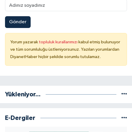
Konya Müftülüğü
Gönder
Kütahya Müftülüğü
Malatya Müftülüğü
Yorum yazarak
topluluk kurallarımızı
kabul etmiş bulunuyor
ve tüm sorumluluğu üstleniyorsunuz. Yazılan yorumlardan
Manisa Müftülüğü
DiyanetHaber hiçbir şekilde sorumlu tutulamaz.
Mardin Müftülüğü
Mersin Müftülüğü
Yükleniyor...
Muğla Müftülüğü
Muş Müftülüğü
E-Dergiler
Nevşehir Müftülüğü