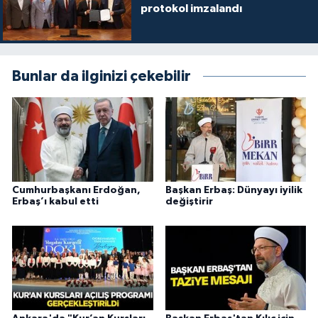
protokol imzalandı
Gümüşhane Müftülüğü
Hakkari Müftülüğü
Bunlar da ilginizi çekebilir
Hatay Müftülüğü
Iğdır Müftülüğü
Isparta Müftülüğü
Cumhurbaşkanı Erdoğan,
Başkan Erbaş: Dünyayı iyilik
İstanbul Müftülüğü
Erbaş’ı kabul etti
değiştirir
İzmir Müftülüğü
Kahramanmaraş Müftülüğü
Karabük Müftülüğü