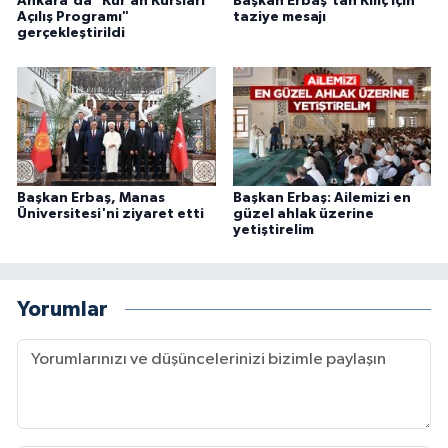
Ankara'da "Kur’an Kursları
Başkan Erbaş'tan Kılıç için
Açılış Programı"
taziye mesajı
Karaman Müftülüğü
gerçekleştirildi
Kars Müftülüğü
Kastamonu Müftülüğü
Kayseri Müftülüğü
Başkan Erbaş, Manas
Başkan Erbaş: Ailemizi en
Üniversitesi'ni ziyaret etti
güzel ahlak üzerine
yetiştirelim
Kilis Müftülüğü
Kırıkkale Müftülüğü
Yorumlar
Kırklareli Müftülüğü
Kırşehir Müftülüğü
Kocaeli Müftülüğü