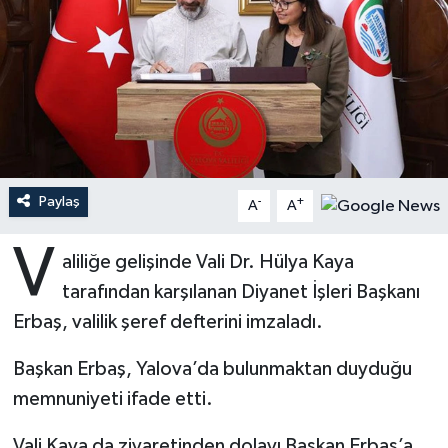
Ardahan Müftülüğü
Kudüs
Hutbeler
Artvin Müftülüğü
Kurban
DİYANET AKADEMİ
Aydın Müftülüğü
Mukabele
DİYANET GENÇLİK
Balıkesir Müftülüğü
Peygamberimizin Hayatı
DİYANET RADYO/TV
Paylaş
-
+
A
A
Bartın Müftülüğü
Ramazan
DEPREM
V
aliliğe gelişinde Vali Dr. Hülya Kaya
tarafından karşılanan Diyanet İşleri Başkanı
Batman Müftülüğü
Sahabeler
Dünya
Erbaş, valilik şeref defterini imzaladı.
Bayburt Müftülüğü
Zekat
Eğitim
Başkan Erbaş, Yalova’da bulunmaktan duyduğu
Bilecik Müftülüğü
Kültür-Sanat
memnuniyeti ifade etti.
Bingöl Müftülüğü
Aile
Vali Kaya da ziyaretinden dolayı Başkan Erbaş’a