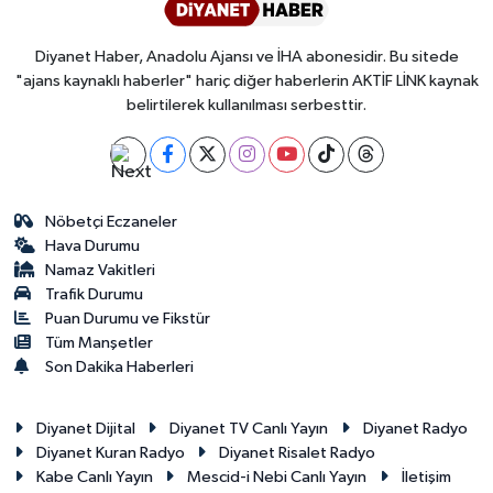
Diyanet Haber, Anadolu Ajansı ve İHA abonesidir. Bu sitede
"ajans kaynaklı haberler" hariç diğer haberlerin AKTİF LİNK kaynak
belirtilerek kullanılması serbesttir.
Nöbetçi Eczaneler
Hava Durumu
Namaz Vakitleri
Trafik Durumu
Puan Durumu ve Fikstür
Tüm Manşetler
Son Dakika Haberleri
Diyanet Dijital
Diyanet TV Canlı Yayın
Diyanet Radyo
Diyanet Kuran Radyo
Diyanet Risalet Radyo
Kabe Canlı Yayın
Mescid-i Nebi Canlı Yayın
İletişim