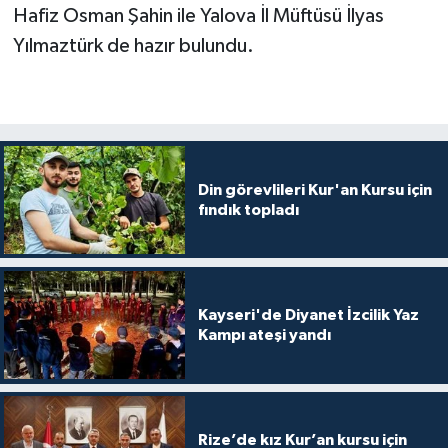
Diyarbakır Müftülüğü
İhtida Haberleri
Hafiz Osman Şahin ile Yalova İl Müftüsü İlyas
Yılmaztürk de hazır bulundu.
Düzce Müftülüğü
YAŞAM
Edirne Müftülüğü
Elazığ Müftülüğü
Din görevlileri Kur'an Kursu için
fındık topladı
Erzincan Müftülüğü
Erzurum Müftülüğü
Eskişehir Müftülüğü
Kayseri'de Diyanet İzcilik Yaz
Kampı ateşi yandı
Gaziantep Müftülüğü
Giresun Müftülüğü
Rize’de kız Kur’an kursu için