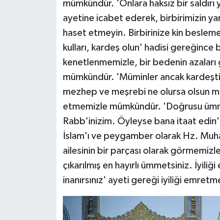
mümkündür. 'Onlara haksız bir saldırı ya
Karaman Müftülüğü
ayetine icabet ederek, birbirimizin y
haset etmeyin. Birbirinize kin beslemey
Kars Müftülüğü
kulları, kardeş olun' hadisi gereğince b
kenetlenmemizle, bir bedenin azaları g
Kastamonu Müftülüğü
mümkündür. 'Müminler ancak kardeştirler
Kayseri Müftülüğü
mezhep ve meşrebi ne olursa olsun müm
etmemizle mümkündür. 'Doğrusu ümmet
Kilis Müftülüğü
Rabb'inizim. Öyleyse bana itaat edin' 
İslam'ı ve peygamber olarak Hz. Muh
Kırıkkale Müftülüğü
ailesinin bir parçası olarak görmemizl
Kırklareli Müftülüğü
çıkarılmış en hayırlı ümmetsiniz. İyili
inanırsınız' ayeti gereği iyiliği emr
Kırşehir Müftülüğü
Kocaeli Müftülüğü