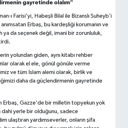
ndirmenin gayretinde olalım"
-ı Farisi'yi, Habeşli Bilal ile Bizanslı Suheyb'i
u anımsatan Erbaş, bu kardeşliği korumanın ve
h ya da seçenek değil, imani bir zorunluluk,
irdi.
rin yolundan giden, aynı kitabı rehber
lar olarak el ele, gönül gönüle verme
miz ve tüm İslam alemi olarak, birlik ve
iğimizi daha da güçlendirmenin gayretinde
n Erbaş, Gazze'de bir milletin topyekun yok
n dahi yerle bir olduğunu, sadece
ım ulaştıran yardımseverler, onların şifa