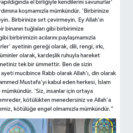
pıldığında el birliğiyle kendilerini savunurlar'
ardımına koşmamızla mümkündür. 'Birbirinize
in. Birbirinize sırt çevirmeyin. Ey Allah'ın
ir binanın tuğlaları gibi birbirimize
ibi birbirimizin acılarını paylaşmamızla
' ayetinin gereği olarak, dili, rengi, ırkı,
inler olarak, kardeşlik ruhuyla hareket
iniz tek bir ümmettir. Ben de sizin
ayeti mucibince Rabb olarak Allah'ı, din olarak
ammed Mustafa'yı kabul eden herkesi, İslam
e mümkündür. 'Siz, insanlar için ortaya
ği emreder, kötülükten menedersiniz ve Allah'a
etmemiz, kötülüğe engel olmamızla mümkündür."