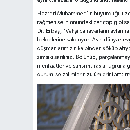
Diyarbakır Müftülüğü
İhtida Haberleri
Hazreti Muhammed'in buyurduğu üzer
Düzce Müftülüğü
YAŞAM
rağmen selin önündeki çer çöp gibi sa
Dr. Erbaş, "Vahşi canavarların avlarına
Edirne Müftülüğü
beldelerine saldırıyor. Aşırı dünya se
Elazığ Müftülüğü
düşmanlarımızın kalbinden söküp atıyor
sımsıkı sarılınız. Bölünüp, parçalanma
Erzincan Müftülüğü
menfaatler ve şahsi ihtiraslar uğruna 
durum ise zalimlerin zulümlerini arttır
Erzurum Müftülüğü
Eskişehir Müftülüğü
Gaziantep Müftülüğü
Giresun Müftülüğü