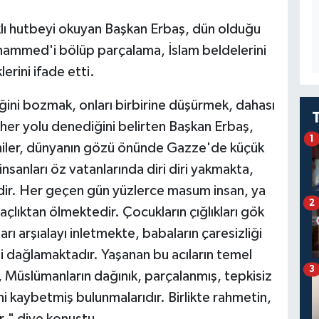
klı hutbeyi okuyan Başkan Erbaş, dün olduğu
hammed'i bölüp parçalama, İslam beldelerini
rini ifade etti.
iğini bozmak, onları birbirine düşürmek, dahası
her yolu denediğini belirten Başkan Erbaş,
1
niler, dünyanın gözü önünde Gazze'de küçük
anları öz vatanlarında diri diri yakmakta,
dir. Her geçen gün yüzlerce masum insan, ya
2
lıktan ölmektedir. Çocukların çığlıkları gök
rı arşıalayı inletmekte, babaların çaresizliği
ni dağlamaktadır. Yaşanan bu acıların temel
3
l, Müslümanların dağınık, parçalanmış, tepkisiz
ni kaybetmiş bulunmalarıdır. Birlikte rahmetin,
r." diye konuştu.