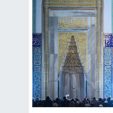
Konya Müftülüğü
Kütahya Müftülüğü
Malatya Müftülüğü
Manisa Müftülüğü
Mardin Müftülüğü
Mersin Müftülüğü
Muğla Müftülüğü
Muş Müftülüğü
Nevşehir Müftülüğü