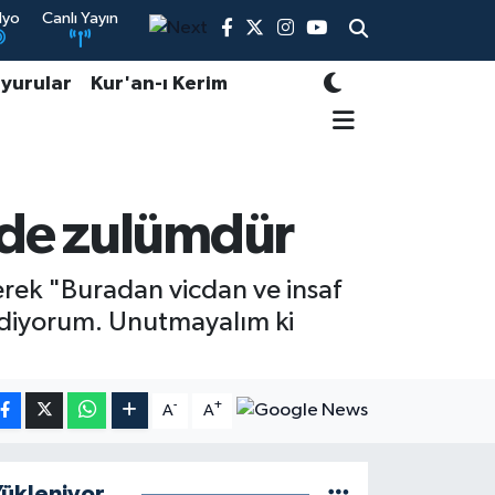
dyo
Canlı Yayın
yurular
Kur'an-ı Kerim
 de zulümdür
ekerek "Buradan vicdan ve insaf
 ediyorum. Unutmayalım ki
-
+
A
A
ükleniyor...