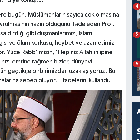
4
e bugün, Müslümanların sayıca çok olmasına
vrulmasının hazin olduğunu ifade eden Prof.
 saldırdığı gibi düşmanlarımız, İslam
5
vgisi ve ölüm korkusu, heybet ve azametimizi
. Yüce Rabb'imizin, 'Hepiniz Allah'ın ipine
yınız' emrine rağmen bizler, dünyevi
6
gün geçtikçe birbirimizden uzaklaşıyoruz. Bu
malarına sebep oluyor." ifadelerini kullandı.