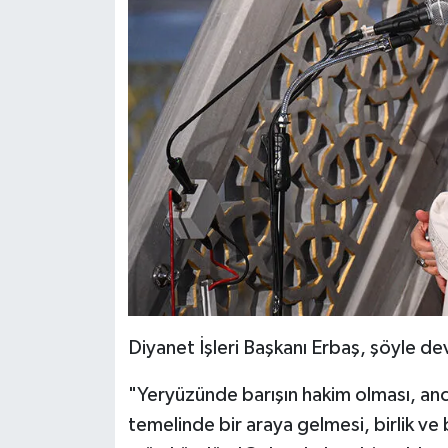
Gümüşhane Müftülüğü
Hakkari Müftülüğü
Hatay Müftülüğü
Iğdır Müftülüğü
Isparta Müftülüğü
İstanbul Müftülüğü
İzmir Müftülüğü
Diyanet İşleri Başkanı Erbaş, şöyle de
Kahramanmaraş Müftülüğü
"Yeryüzünde barışın hakim olması, a
temelinde bir araya gelmesi, birlik ve
Karabük Müftülüğü