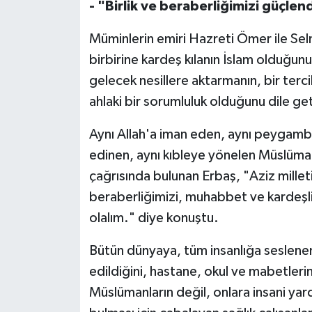
- "Birlik ve beraberliğimizi güçle
Niğde Müftülüğü
Müminlerin emiri Hazreti Ömer ile Selman
birbirine kardeş kılanın İslam olduğun
Ordu Müftülüğü
gelecek nesillere aktarmanın, bir terci
ahlaki bir sorumluluk olduğunu dile get
Osmaniye Müftülüğü
Aynı Allah'a iman eden, aynı peygambe
Rize Müftülüğü
edinen, aynı kıbleye yönelen Müslüman
çağrısında bulunan Erbaş, "Aziz milleti
Sakarya Müftülüğü
beraberliğimizi, muhabbet ve kardeşl
Samsun Müftülüğü
olalım." diye konuştu.
Siirt Müftülüğü
Bütün dünyaya, tüm insanlığa seslene
edildiğini, hastane, okul ve mabetleri
Sinop Müftülüğü
Müslümanların değil, onlara insani yard