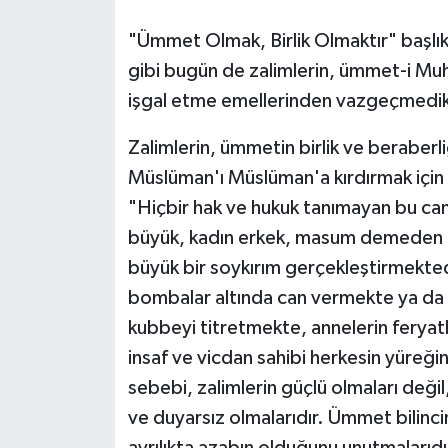
"Ümmet Olmak, Birlik Olmaktır" başlı
Bitlis Müftülüğü
Sağlık
gibi bugün de zalimlerin, ümmet-i Mu
Bolu Müftülüğü
Makaleler
işgal etme emellerinden vazgeçmedikle
Zalimlerin, ümmetin birlik ve beraberl
Burdur Müftülüğü
Ekonomi
Müslüman'ı Müslüman'a kırdırmak için 
Bursa Müftülüğü
Duyurular
"Hiçbir hak ve hukuk tanımayan bu ca
büyük, kadın erkek, masum demeden ins
Çanakkale Müftülüğü
Podcast
büyük bir soykırım gerçekleştirmekte
bombalar altında can vermekte ya da aç
Çankırı Müftülüğü
Bilim, Teknoloji
kubbeyi titretmekte, annelerin feryatla
Çorum Müftülüğü
Biyografiler
insaf ve vicdan sahibi herkesin yüreği
sebebi, zalimlerin güçlü olmaları deği
Denizli Müftülüğü
Diyanet TV
ve duyarsız olmalarıdır. Ümmet bilinci
ayrılıkta azabın olduğunu unutmalarıdı