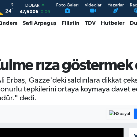
Foto Galeri
Videolar
Yazarlar
Ra
DOLAR
°
24
47,6006
0.06
EURO
ündem
Safi Arpaguş
Filistin
TDV
Hutbeler
Du
55,0250
0.02
STERLİN
64,2398
0.2
GRAM ALTIN
6500.87
0.12
BİST100
Zulme rıza göstermek
13.799
70
 Ali Erbaş, Gazze'deki saldırılara dikkat ç
a, onurlu tepkilerini ortaya koymaya davet
dür." dedi.
Y