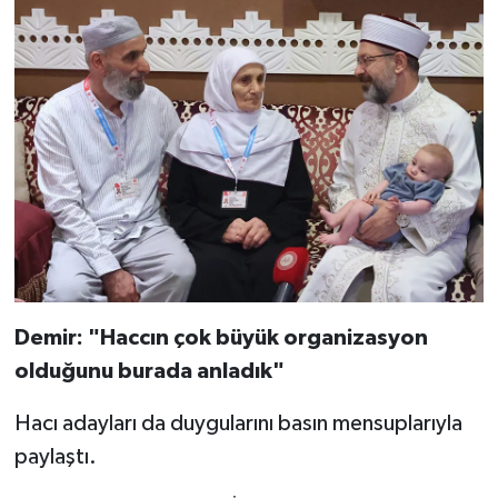
Gümüşhane Müftülüğü
Hakkari Müftülüğü
Hatay Müftülüğü
Iğdır Müftülüğü
Isparta Müftülüğü
İstanbul Müftülüğü
Demir: "Haccın çok büyük organizasyon
İzmir Müftülüğü
olduğunu burada anladık"
Kahramanmaraş Müftülüğü
Hacı adayları da duygularını basın mensuplarıyla
paylaştı.
Karabük Müftülüğü