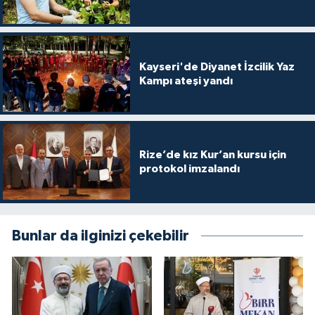
Niğde Müftülüğü
Kayseri'de Diyanet İzcilik Yaz
Ordu Müftülüğü
Kampı ateşi yandı
Osmaniye Müftülüğü
Rize Müftülüğü
Rize’de kız Kur’an kursu için
protokol imzalandı
Sakarya Müftülüğü
Samsun Müftülüğü
Bunlar da ilginizi çekebilir
Siirt Müftülüğü
Sinop Müftülüğü