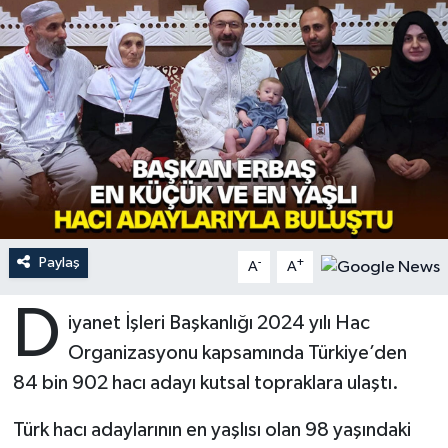
Ardahan Müftülüğü
Kudüs
Hutbeler
Artvin Müftülüğü
Kurban
DİYANET AKADEMİ
Aydın Müftülüğü
Mukabele
DİYANET GENÇLİK
Balıkesir Müftülüğü
Peygamberimizin Hayatı
DİYANET RADYO/TV
Bartın Müftülüğü
Ramazan
DEPREM
Paylaş
-
+
A
A
Batman Müftülüğü
Sahabeler
Dünya
D
iyanet İşleri Başkanlığı 2024 yılı Hac
Bayburt Müftülüğü
Zekat
Eğitim
Organizasyonu kapsamında Türkiye’den
84 bin 902 hacı adayı kutsal topraklara ulaştı.
Bilecik Müftülüğü
Kültür-Sanat
Türk hacı adaylarının en yaşlısı olan 98 yaşındaki
Bingöl Müftülüğü
Aile