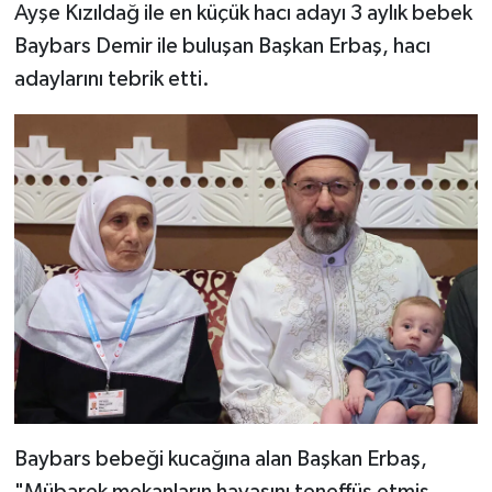
Ayşe Kızıldağ ile en küçük hacı adayı 3 aylık bebek
Baybars Demir ile buluşan Başkan Erbaş, hacı
Bitlis Müftülüğü
Sağlık
adaylarını tebrik etti.
Bolu Müftülüğü
Makaleler
Burdur Müftülüğü
Ekonomi
Bursa Müftülüğü
Duyurular
Çanakkale Müftülüğü
Podcast
Çankırı Müftülüğü
Bilim, Teknoloji
Çorum Müftülüğü
Biyografiler
Denizli Müftülüğü
Diyanet TV
Baybars bebeği kucağına alan Başkan Erbaş,
"Mübarek mekanların havasını teneffüs etmiş