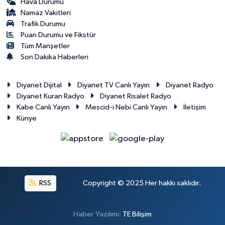
Hava Durumu
Namaz Vakitleri
Trafik Durumu
Puan Durumu ve Fikstür
Tüm Manşetler
Son Dakika Haberleri
Diyanet Dijital
Diyanet TV Canlı Yayın
Diyanet Radyo
Diyanet Kuran Radyo
Diyanet Risalet Radyo
Kabe Canlı Yayın
Mescid-i Nebi Canlı Yayın
İletişim
Künye
RSS
Copyright © 2025 Her hakkı saklıdır.
Haber Yazılımı:
TE Bilişim