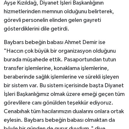
Ayşe Kızıldağ, Diyanet İşleri Başkanlığının
Karaman Müftülüğü
hizmetlerinden memnun olduğunu belirterek,
görevli personelin elinden gelen gayreti
Kars Müftülüğü
gösterdiklerini dile getirdi.
Kastamonu Müftülüğü
Baybars bebeğin babası Ahmet Demir ise
"Haccın çok büyük bir organizasyon olduğunu
Kayseri Müftülüğü
burada müşahede ettik. Pasaportundan tutun
Kilis Müftülüğü
transfer işlemlerine, konaklama işlemlerine,
beraberinde sağlık işlemlerine ve sürekli işleyen
Kırıkkale Müftülüğü
bir sistem var. Bu sistem içerisinde başta Diyanet
İşleri Başkanlığımız olmak üzere emeği geçen tüm
Kırklareli Müftülüğü
görevlilere canı gönülden teşekkür ediyoruz.
Kırşehir Müftülüğü
Cenabıhak tüm hacılarımızın dualarını onlara ortak
eylesin. Baybars bebeğin babası olmaktan da
Kocaeli Müftülüğü
böyle bir günden de gurur duydum." diye