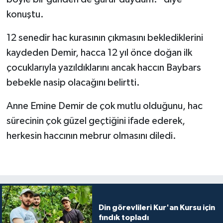
konuştu.
Konya Müftülüğü
12 senedir hac kurasının çıkmasını beklediklerini
Kütahya Müftülüğü
kaydeden Demir, hacca 12 yıl önce doğan ilk
çocuklarıyla yazıldıklarını ancak haccın Baybars
Malatya Müftülüğü
bebekle nasip olacağını belirtti.
Manisa Müftülüğü
Anne Emine Demir de çok mutlu olduğunu, hac
sürecinin çok güzel geçtiğini ifade ederek,
Mardin Müftülüğü
herkesin haccının mebrur olmasını diledi.
Mersin Müftülüğü
Muğla Müftülüğü
Muş Müftülüğü
Din görevlileri Kur'an Kursu için
fındık topladı
Nevşehir Müftülüğü