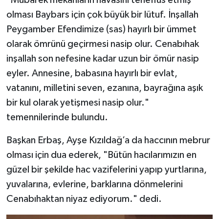
Diyarbakır Müftülüğü
İhtida Haberleri
olması Baybars için çok büyük bir lütuf. İnşallah
Düzce Müftülüğü
YAŞAM
Peygamber Efendimize (sas) hayırlı bir ümmet
olarak ömrünü geçirmesi nasip olur. Cenabıhak
Edirne Müftülüğü
inşallah son nefesine kadar uzun bir ömür nasip
eyler. Annesine, babasına hayırlı bir evlat,
Elazığ Müftülüğü
vatanını, milletini seven, ezanına, bayrağına aşık
bir kul olarak yetişmesi nasip olur."
Erzincan Müftülüğü
temennilerinde bulundu.
Erzurum Müftülüğü
Başkan Erbaş, Ayşe Kızıldağ’a da haccının mebrur
Eskişehir Müftülüğü
olması için dua ederek, "Bütün hacılarımızın en
güzel bir şekilde hac vazifelerini yapıp yurtlarına,
Gaziantep Müftülüğü
yuvalarına, evlerine, barklarına dönmelerini
Cenabıhaktan niyaz ediyorum." dedi.
Giresun Müftülüğü