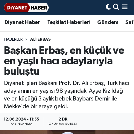
Diyanet Haber
Teşkilat Haberleri
Gündem
Saf
Diyanet Haber
Adana Müftülüğü
Bir Ayet
Aile Dergisi
İmam Hatip Okulları
Başmakale
Hadis-i Şerifler
Nöbetçi Eczaneler
Teşkilat Haberleri
Adıyaman Müftülüğü
Bir Hikaye
Aylık Dergi
Hayat Okumaları
Hava Durumu
HABERLER
ALİ ERBAŞ
Başkan Erbaş, en küçük ve
Afyonkarahisar Müftülüğü
Gündem
Biyografiler
Ankara Namaz Vakitleri
en yaşlı hacı adaylarıyla
Ağrı Müftülüğü
#Keşfet
Dini kavramlar
Trafik Durumu
buluştu
Diyanet İşleri Başkanı Prof. Dr. Ali Erbaş, Türk hacı
Aksaray Müftülüğü
Diyanet Bilgi
Basında Bugün
Süper Lig Puan Durumu ve Fikstür
adaylarının en yaşlısı 98 yaşındaki Ayşe Kızıldağ
ve en küçüğü 3 aylık bebek Baybars Demir ile
Amasya Müftülüğü
Diyanet Takvimi
DİYANET eKİTAP
Tüm Manşetler
Mekke’de bir araya geldi.
Ankara Müftülüğü
Dualar
Diyanet Dergi
Son Dakika Haberleri
12.06.2024 - 11:55
2 DK
YAYINLANMA
OKUNMA SÜRESI
Antalya Müftülüğü
Hadislerle İslam
TDV
Haber Arşivi