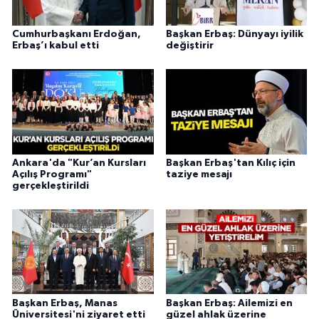
Sivas Müftülüğü
Cumhurbaşkanı Erdoğan,
Başkan Erbaş: Dünyayı iyilik
Şanlıurfa Müftülüğü
Erbaş’ı kabul etti
değiştirir
Şırnak Müftülüğü
Tekirdağ Müftülüğü
Tokat Müftülüğü
Ankara'da "Kur’an Kursları
Başkan Erbaş'tan Kılıç için
Açılış Programı"
taziye mesajı
gerçekleştirildi
Trabzon Müftülüğü
Tunceli Müftülüğü
Uşak Müftülüğü
Van Müftülüğü
Başkan Erbaş, Manas
Başkan Erbaş: Ailemizi en
Üniversitesi'ni ziyaret etti
güzel ahlak üzerine