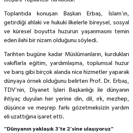
Toplantıda konuşan Başkan Erbaş, İslam'ın,
Bitlis Müftülüğü
Sağlık
getirdiği ahlaki ve hukuki ilkelerle bireysel, sosyal
Bolu Müftülüğü
Makaleler
ve küresel boyutta huzurun yaşanmasını temin
eden ilahi bir nizam olduğunu söyledi.
Burdur Müftülüğü
Ekonomi
Tarihten bugüne kadar Müslümanların, kurdukları
Bursa Müftülüğü
Duyurular
vakıflarla eğitim, yardımlaşma, toplumsal huzur
ve barış gibi birçok alanda nice hizmetler yaparak
Çanakkale Müftülüğü
Podcast
dünyaya örnek olduğunu belirten Prof. Dr. Erbaş,
TDV'nin, Diyanet İşleri Başkanlığı ile dünyanın
Çankırı Müftülüğü
Bilim, Teknoloji
ihtiyaç duyulan her yerine din, dil, ırk, mezhep,
Çorum Müftülüğü
Biyografiler
düşünce ve meşrep farkı gözetmeksizin yardım
eli uzattığına işaret etti.
Denizli Müftülüğü
Diyanet TV
"Dünyanın yaklaşık 3'te 2'sine ulaşıyoruz"