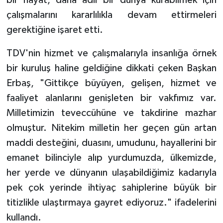
çalışmalarını kararlılıkla devam ettirmeleri
Konya Müftülüğü
gerektiğine işaret etti.
Kütahya Müftülüğü
TDV'nin hizmet ve çalışmalarıyla insanlığa örnek
bir kuruluş haline geldiğine dikkati çeken Başkan
Malatya Müftülüğü
Erbaş, "Gittikçe büyüyen, gelişen, hizmet ve
Manisa Müftülüğü
faaliyet alanlarını genişleten bir vakfımız var.
Milletimizin teveccühüne ve takdirine mazhar
Mardin Müftülüğü
olmuştur. Nitekim milletin her geçen gün artan
maddi desteğini, duasını, umudunu, hayallerini bir
Mersin Müftülüğü
emanet bilinciyle alıp yurdumuzda, ülkemizde,
her yerde ve dünyanın ulaşabildiğimiz kadarıyla
Muğla Müftülüğü
pek çok yerinde ihtiyaç sahiplerine büyük bir
Muş Müftülüğü
titizlikle ulaştırmaya gayret ediyoruz." ifadelerini
kullandı.
Nevşehir Müftülüğü