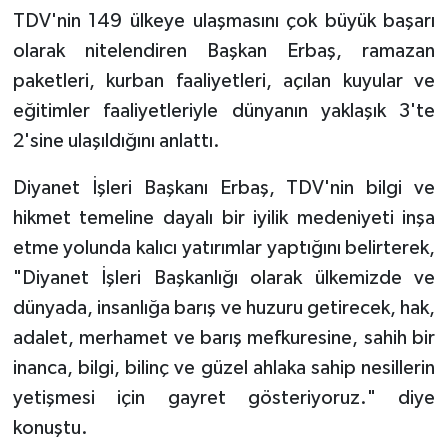
Diyarbakır Müftülüğü
İhtida Haberleri
TDV'nin 149 ülkeye ulaşmasını çok büyük başarı
olarak nitelendiren Başkan Erbaş, ramazan
Düzce Müftülüğü
YAŞAM
paketleri, kurban faaliyetleri, açılan kuyular ve
Edirne Müftülüğü
eğitimler faaliyetleriyle dünyanın yaklaşık 3'te
2'sine ulaşıldığını anlattı.
Elazığ Müftülüğü
Diyanet İşleri Başkanı Erbaş, TDV'nin bilgi ve
Erzincan Müftülüğü
hikmet temeline dayalı bir iyilik medeniyeti inşa
etme yolunda kalıcı yatırımlar yaptığını belirterek,
Erzurum Müftülüğü
"Diyanet İşleri Başkanlığı olarak ülkemizde ve
dünyada, insanlığa barış ve huzuru getirecek, hak,
Eskişehir Müftülüğü
adalet, merhamet ve barış mefkuresine, sahih bir
Gaziantep Müftülüğü
inanca, bilgi, bilinç ve güzel ahlaka sahip nesillerin
yetişmesi için gayret gösteriyoruz." diye
Giresun Müftülüğü
konuştu.