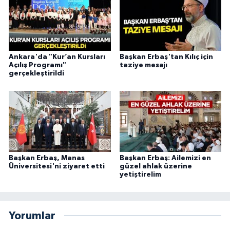
Yalova Müftülüğü
Yozgat Müftülüğü
Ankara'da "Kur’an Kursları
Başkan Erbaş'tan Kılıç için
Zonguldak Müftülüğü
Açılış Programı"
taziye mesajı
gerçekleştirildi
Başkan Erbaş, Manas
Başkan Erbaş: Ailemizi en
Üniversitesi'ni ziyaret etti
güzel ahlak üzerine
yetiştirelim
Yorumlar