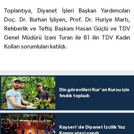
Toplantıya, Diyanet İşleri Başkan Yardımcıları
Niğde Müftülüğü
Doç. Dr. Burhan İşliyen, Prof. Dr. Huriye Martı,
Rehberlik ve Teftiş Başkanı Hasan Güçlü ve TDV
Ordu Müftülüğü
Genel Müdürü İzani Turan ile 81 ilin TDV Kadın
Osmaniye Müftülüğü
Kolları sorumluları katıldı.
Rize Müftülüğü
Sakarya Müftülüğü
Din görevlileri Kur'an Kursu için
Samsun Müftülüğü
fındık topladı
Siirt Müftülüğü
Sinop Müftülüğü
Kayseri'de Diyanet İzcilik Yaz
Kampı ateşi yandı