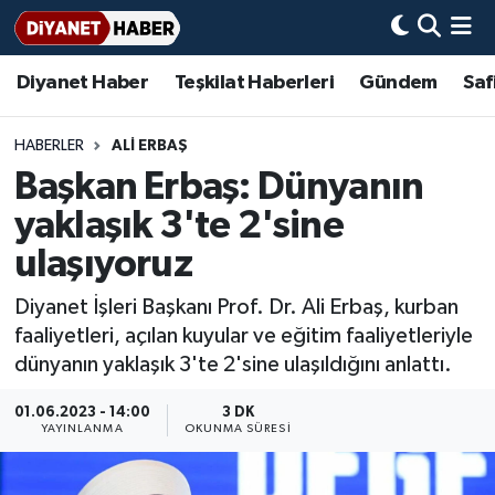
Diyanet Haber
Teşkilat Haberleri
Gündem
Saf
Diyanet Haber
Adana Müftülüğü
Bir Ayet
Aile Dergisi
İmam Hatip Okulları
Başmakale
Hadis-i Şerifler
Nöbetçi Eczaneler
Teşkilat Haberleri
Adıyaman Müftülüğü
Bir Hikaye
Aylık Dergi
Hayat Okumaları
Hava Durumu
HABERLER
ALİ ERBAŞ
Başkan Erbaş: Dünyanın
Afyonkarahisar Müftülüğü
Gündem
Biyografiler
Ankara Namaz Vakitleri
yaklaşık 3'te 2'sine
Ağrı Müftülüğü
#Keşfet
Dini kavramlar
Trafik Durumu
ulaşıyoruz
Diyanet İşleri Başkanı Prof. Dr. Ali Erbaş, kurban
Aksaray Müftülüğü
Diyanet Bilgi
Basında Bugün
Süper Lig Puan Durumu ve Fikstür
faaliyetleri, açılan kuyular ve eğitim faaliyetleriyle
dünyanın yaklaşık 3'te 2'sine ulaşıldığını anlattı.
Amasya Müftülüğü
Diyanet Takvimi
DİYANET eKİTAP
Tüm Manşetler
01.06.2023 - 14:00
3 DK
Ankara Müftülüğü
Dualar
Diyanet Dergi
Son Dakika Haberleri
YAYINLANMA
OKUNMA SÜRESI
Antalya Müftülüğü
Hadislerle İslam
TDV
Haber Arşivi