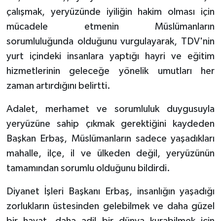
çalışmak, yeryüzünde iyiliğin hakim olması için
Karaman Müftülüğü
mücadele etmenin Müslümanların
Kars Müftülüğü
sorumluluğunda olduğunu vurgulayarak, TDV'nin
yurt içindeki insanlara yaptığı hayri ve eğitim
Kastamonu Müftülüğü
hizmetlerinin geleceğe yönelik umutları her
zaman artırdığını belirtti.
Kayseri Müftülüğü
Adalet, merhamet ve sorumluluk duygusuyla
Kilis Müftülüğü
yeryüzüne sahip çıkmak gerektiğini kaydeden
Başkan Erbaş, Müslümanların sadece yaşadıkları
Kırıkkale Müftülüğü
mahalle, ilçe, il ve ülkeden değil, yeryüzünün
Kırklareli Müftülüğü
tamamından sorumlu olduğunu bildirdi.
Kırşehir Müftülüğü
Diyanet İşleri Başkanı Erbaş, insanlığın yaşadığı
zorlukların üstesinden gelebilmek ve daha güzel
Kocaeli Müftülüğü
bir hayat, daha adil bir dünya kurabilmek için