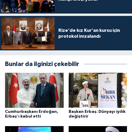
Sivas Müftülüğü
Şanlıurfa Müftülüğü
Rize’de kız Kur’an kursu için
Şırnak Müftülüğü
protokol imzalandı
Tekirdağ Müftülüğü
Tokat Müftülüğü
Bunlar da ilginizi çekebilir
Trabzon Müftülüğü
Tunceli Müftülüğü
Uşak Müftülüğü
Cumhurbaşkanı Erdoğan,
Başkan Erbaş: Dünyayı iyilik
Erbaş’ı kabul etti
değiştirir
Van Müftülüğü