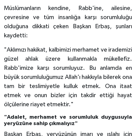
Gümüşhane Müftülüğü
Müslümanların kendine, Rabb'ine, ailesine,
çevresine ve tüm insanlığa karşı sorumluluğu
Hakkari Müftülüğü
olduğuna dikkati çeken Başkan Erbaş, şunları
kaydetti:
Hatay Müftülüğü
"Aklımızı hakikat, kalbimizi merhamet ve irademizi
Iğdır Müftülüğü
güzel ahlak üzere kullanmakla mükellefiz.
Isparta Müftülüğü
Rabb'imize karşı sorumluyuz. Bu anlamda en
büyük sorumluluğumuz Allah'ı hakkıyla bilerek ona
İstanbul Müftülüğü
tam bir teslimiyetle kulluk etmek. Ona itaat
etmek ve onun bizler için takdir ettiği hayat
İzmir Müftülüğü
ölçülerine riayet etmektir."
Kahramanmaraş Müftülüğü
"Adalet, merhamet ve sorumluluk duygusuyla
yeryüzüne sahip çıkmalıyız"
Karabük Müftülüğü
Başkan Erbaş, yeryüzünün imarı ve ıslahı için