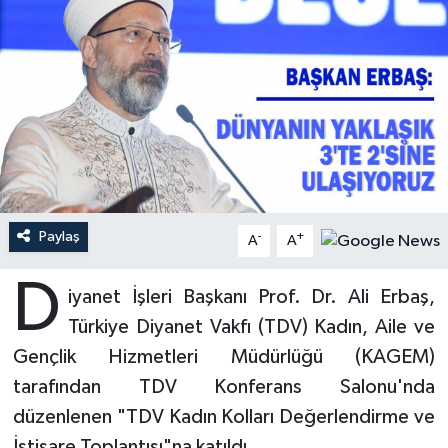
Ardahan Müftülüğü
Kudüs
Hutbeler
Artvin Müftülüğü
Kurban
DİYANET AKADEMİ
Aydın Müftülüğü
Mukabele
DİYANET GENÇLİK
Balıkesir Müftülüğü
Peygamberimizin Hayatı
DİYANET RADYO/TV
Paylaş
-
+
Bartın Müftülüğü
Ramazan
DEPREM
A
A
D
Batman Müftülüğü
Sahabeler
Dünya
iyanet İşleri Başkanı Prof. Dr. Ali Erbaş,
Türkiye Diyanet Vakfı (TDV) Kadın, Aile ve
Bayburt Müftülüğü
Zekat
Eğitim
Gençlik Hizmetleri Müdürlüğü (KAGEM)
tarafından TDV Konferans Salonu'nda
Bilecik Müftülüğü
Kültür-Sanat
düzenlenen "TDV Kadın Kolları Değerlendirme ve
Bingöl Müftülüğü
Aile
İstişare Toplantısı"na katıldı.