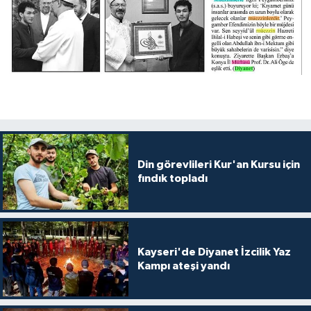
Din görevlileri Kur'an Kursu için
fındık topladı
Kayseri'de Diyanet İzcilik Yaz
Kampı ateşi yandı