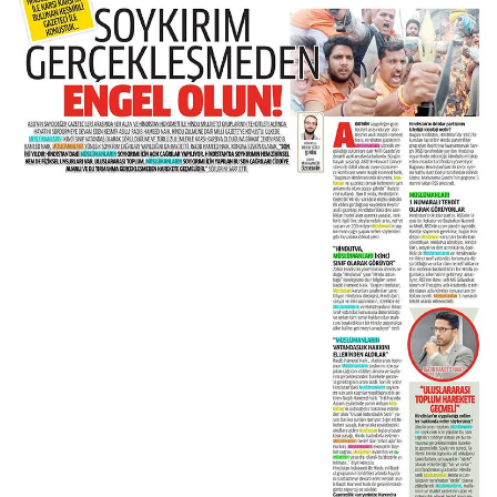
Sivas Müftülüğü
Şanlıurfa Müftülüğü
Şırnak Müftülüğü
Tekirdağ Müftülüğü
Tokat Müftülüğü
Trabzon Müftülüğü
Tunceli Müftülüğü
Uşak Müftülüğü
Van Müftülüğü