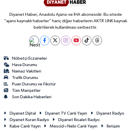
Diyanet Haber, Anadolu Ajansı ve İHA abonesidir. Bu sitede
"ajans kaynaklı haberler" hariç diğer haberlerin AKTİF LİNK kaynak
belirtilerek kullanılması serbesttir.
Nöbetçi Eczaneler
Hava Durumu
Namaz Vakitleri
Trafik Durumu
Puan Durumu ve Fikstür
Tüm Manşetler
Son Dakika Haberleri
Diyanet Dijital
Diyanet TV Canlı Yayın
Diyanet Radyo
Diyanet Kuran Radyo
Diyanet Risalet Radyo
Kabe Canlı Yayın
Mescid-i Nebi Canlı Yayın
İletişim