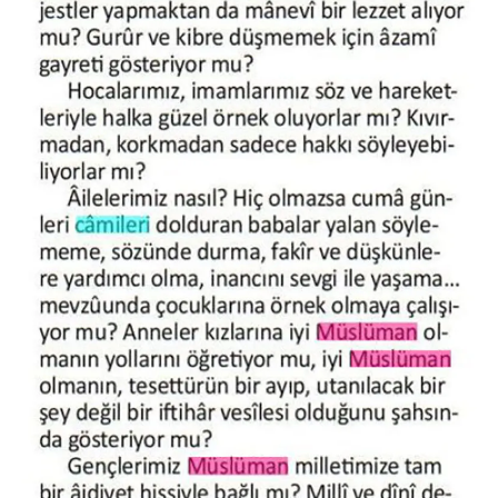
Karaman Müftülüğü
Kars Müftülüğü
Kastamonu Müftülüğü
Kayseri Müftülüğü
Kilis Müftülüğü
Kırıkkale Müftülüğü
Kırklareli Müftülüğü
Kırşehir Müftülüğü
Kocaeli Müftülüğü