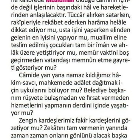
Gümüşhane Müftülüğü
Hakkari Müftülüğü
Hatay Müftülüğü
Iğdır Müftülüğü
Isparta Müftülüğü
İstanbul Müftülüğü
İzmir Müftülüğü
Kahramanmaraş Müftülüğü
Karabük Müftülüğü