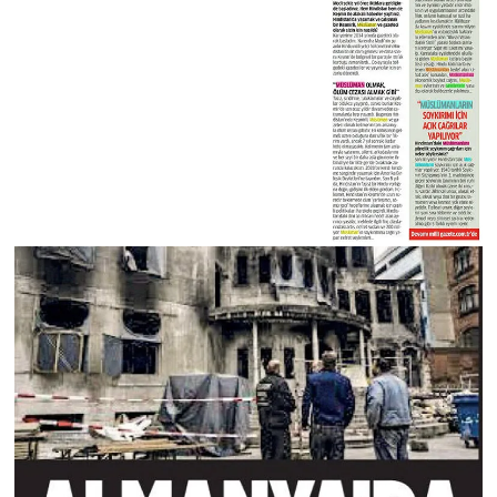
Yalova Müftülüğü
Yozgat Müftülüğü
Zonguldak Müftülüğü