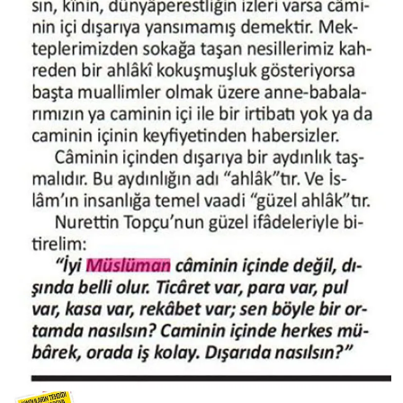
Niğde Müftülüğü
Ordu Müftülüğü
Osmaniye Müftülüğü
Rize Müftülüğü
Sakarya Müftülüğü
Samsun Müftülüğü
Siirt Müftülüğü
Sinop Müftülüğü