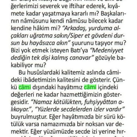
Konya Müftülüğü
Kütahya Müftülüğü
Malatya Müftülüğü
Manisa Müftülüğü
Mardin Müftülüğü
Mersin Müftülüğü
Muğla Müftülüğü
Muş Müftülüğü
Nevşehir Müftülüğü