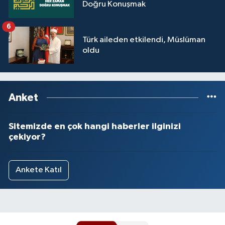
Doğru Konuşmak
6
Türk aileden etkilendi, Müslüman
oldu
Anket
Sitemizde en çok hangi haberler ilginizi
çekiyor?
Ankete Katıl