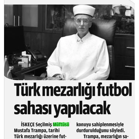
Niğde Müftülüğü
Ordu Müftülüğü
Osmaniye Müftülüğü
Rize Müftülüğü
Sakarya Müftülüğü
Samsun Müftülüğü
Siirt Müftülüğü
Sinop Müftülüğü