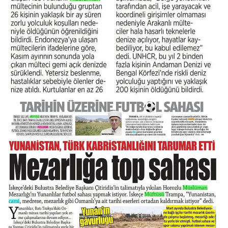
Gümüşhane Müftülüğü
Hakkari Müftülüğü
Hatay Müftülüğü
Iğdır Müftülüğü
Isparta Müftülüğü
İstanbul Müftülüğü
İzmir Müftülüğü
Kahramanmaraş Müftülüğü
Karabük Müftülüğü