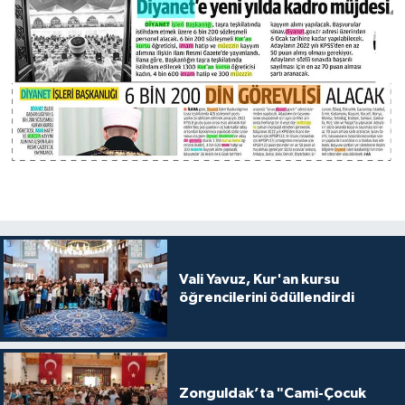
Vali Yavuz, Kur'an kursu
öğrencilerini ödüllendirdi
Zonguldak’ta "Cami-Çocuk