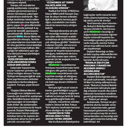
Konya Müftülüğü
Kütahya Müftülüğü
Malatya Müftülüğü
Manisa Müftülüğü
Mardin Müftülüğü
Mersin Müftülüğü
Muğla Müftülüğü
Muş Müftülüğü
Nevşehir Müftülüğü