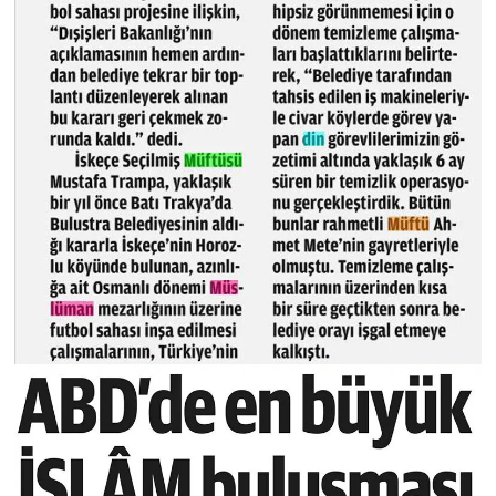
Sivas Müftülüğü
Şanlıurfa Müftülüğü
Şırnak Müftülüğü
Tekirdağ Müftülüğü
Tokat Müftülüğü
Trabzon Müftülüğü
Tunceli Müftülüğü
Uşak Müftülüğü
Van Müftülüğü