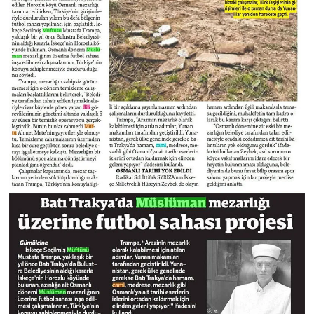
Karaman Müftülüğü
Kars Müftülüğü
Kastamonu Müftülüğü
Kayseri Müftülüğü
Kilis Müftülüğü
Kırıkkale Müftülüğü
Kırklareli Müftülüğü
Kırşehir Müftülüğü
Kocaeli Müftülüğü