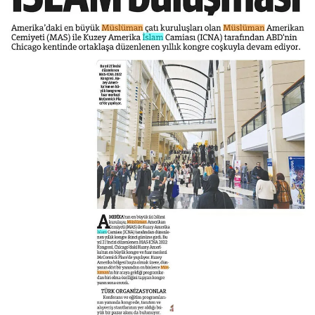
Yalova Müftülüğü
Yozgat Müftülüğü
Zonguldak Müftülüğü