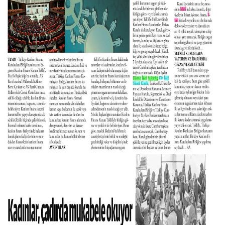
Niğde Müftülüğü
Ordu Müftülüğü
Osmaniye Müftülüğü
Rize Müftülüğü
Sakarya Müftülüğü
Samsun Müftülüğü
Siirt Müftülüğü
Sinop Müftülüğü