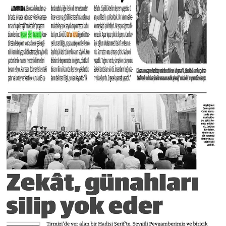
Sivas Müftülüğü
Şanlıurfa Müftülüğü
Şırnak Müftülüğü
Tekirdağ Müftülüğü
Tokat Müftülüğü
Trabzon Müftülüğü
Tunceli Müftülüğü
Uşak Müftülüğü
Van Müftülüğü