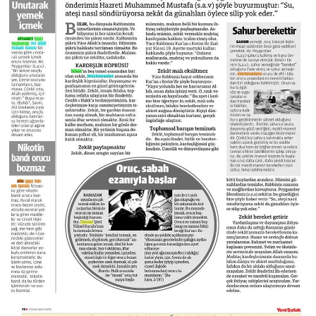
Yalova Müftülüğü
Yozgat Müftülüğü
Zonguldak Müftülüğü