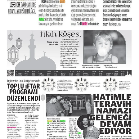
Karaman Müftülüğü
Kars Müftülüğü
Kastamonu Müftülüğü
Kayseri Müftülüğü
Kilis Müftülüğü
Kırıkkale Müftülüğü
Kırklareli Müftülüğü
Kırşehir Müftülüğü
Kocaeli Müftülüğü