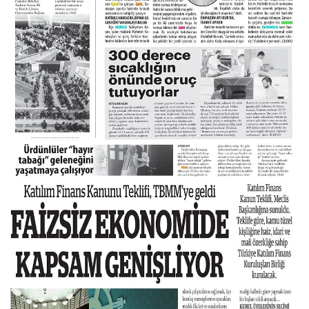
Konya Müftülüğü
Kütahya Müftülüğü
Malatya Müftülüğü
Manisa Müftülüğü
Mardin Müftülüğü
Mersin Müftülüğü
Muğla Müftülüğü
Muş Müftülüğü
Nevşehir Müftülüğü