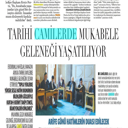
Gümüşhane Müftülüğü
Hakkari Müftülüğü
Hatay Müftülüğü
Iğdır Müftülüğü
Isparta Müftülüğü
İstanbul Müftülüğü
İzmir Müftülüğü
Kahramanmaraş Müftülüğü
Karabük Müftülüğü