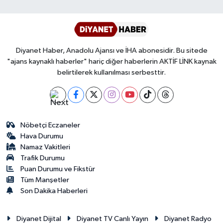
Diyarbakır Müftülüğü
İhtida Haberleri
Düzce Müftülüğü
YAŞAM
Diyanet Haber, Anadolu Ajansı ve İHA abonesidir. Bu sitede
Edirne Müftülüğü
"ajans kaynaklı haberler" hariç diğer haberlerin AKTİF LİNK kaynak
belirtilerek kullanılması serbesttir.
Elazığ Müftülüğü
Erzincan Müftülüğü
Nöbetçi Eczaneler
Erzurum Müftülüğü
Hava Durumu
Namaz Vakitleri
Eskişehir Müftülüğü
Trafik Durumu
Puan Durumu ve Fikstür
Tüm Manşetler
Gaziantep Müftülüğü
Son Dakika Haberleri
Giresun Müftülüğü
Diyanet Dijital
Diyanet TV Canlı Yayın
Diyanet Radyo