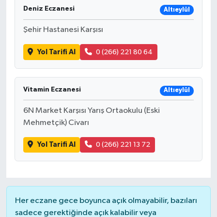
Deniz Eczanesi
Altıeylül
Ardahan Müftülüğü
Kudüs
Hutbeler
Şehir Hastanesi Karşısı
Artvin Müftülüğü
Kurban
DİYANET AKADEMİ
Yol Tarifi Al
0 (266) 221 80 64
Aydın Müftülüğü
Mukabele
DİYANET GENÇLİK
Vitamin Eczanesi
Balıkesir Müftülüğü
Peygamberimizin Hayatı
DİYANET RADYO/TV
Altıeylül
6N Market Karşısı Yarış Ortaokulu (Eski
Bartın Müftülüğü
Ramazan
DEPREM
Mehmetçik) Civarı
Batman Müftülüğü
Sahabeler
Dünya
Yol Tarifi Al
0 (266) 221 13 72
Bayburt Müftülüğü
Zekat
Eğitim
Bilecik Müftülüğü
Kültür-Sanat
Her eczane gece boyunca açık olmayabilir, bazıları
sadece gerektiğinde açık kalabilir veya
Bingöl Müftülüğü
Aile