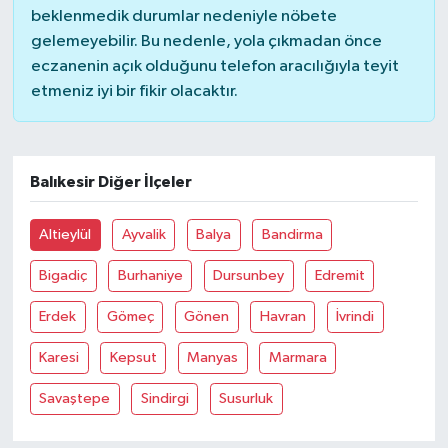
beklenmedik durumlar nedeniyle nöbete
gelemeyebilir. Bu nedenle, yola çıkmadan önce
Bitlis Müftülüğü
Sağlık
eczanenin açık olduğunu telefon aracılığıyla teyit
etmeniz iyi bir fikir olacaktır.
Bolu Müftülüğü
Makaleler
Burdur Müftülüğü
Ekonomi
Balıkesir Diğer İlçeler
Bursa Müftülüğü
Duyurular
Altieylül
Ayvalik
Balya
Bandirma
Çanakkale Müftülüğü
Podcast
Bigadiç
Burhaniye
Dursunbey
Edremit
Çankırı Müftülüğü
Bilim, Teknoloji
Erdek
Gömeç
Gönen
Havran
İvrindi
Çorum Müftülüğü
Biyografiler
Karesi
Kepsut
Manyas
Marmara
Savaştepe
Sindirgi
Susurluk
Denizli Müftülüğü
Diyanet TV