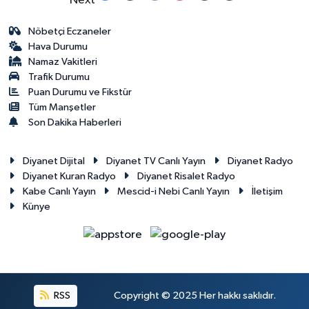
Konya Müftülüğü
Nöbetçi Eczaneler
Hava Durumu
Namaz Vakitleri
Kütahya Müftülüğü
Trafik Durumu
Puan Durumu ve Fikstür
Malatya Müftülüğü
Tüm Manşetler
Son Dakika Haberleri
Manisa Müftülüğü
Diyanet Dijital
Diyanet TV Canlı Yayın
Diyanet Radyo
Mardin Müftülüğü
Diyanet Kuran Radyo
Diyanet Risalet Radyo
Kabe Canlı Yayın
Mescid-i Nebi Canlı Yayın
İletişim
Mersin Müftülüğü
Künye
Muğla Müftülüğü
Muş Müftülüğü
RSS
Copyright © 2025 Her hakkı saklıdır.
Nevşehir Müftülüğü