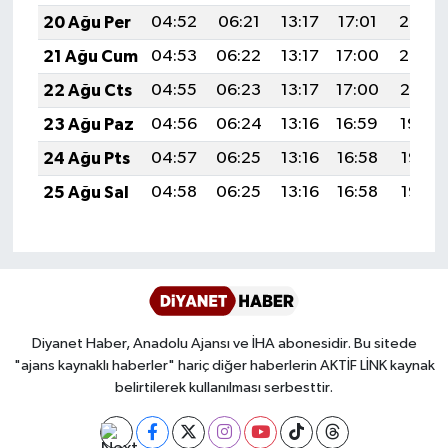
20 Ağu Per
04:52
06:21
13:17
17:01
20:03
Karaman Müftülüğü
21 Ağu Cum
04:53
06:22
13:17
17:00
20:02
Kars Müftülüğü
22 Ağu Cts
04:55
06:23
13:17
17:00
20:01
23 Ağu Paz
04:56
06:24
13:16
16:59
19:59
Kastamonu Müftülüğü
24 Ağu Pts
04:57
06:25
13:16
16:58
19:58
Kayseri Müftülüğü
25 Ağu Sal
04:58
06:25
13:16
16:58
19:56
Kilis Müftülüğü
Kırıkkale Müftülüğü
Kırklareli Müftülüğü
Diyanet Haber, Anadolu Ajansı ve İHA abonesidir. Bu sitede
"ajans kaynaklı haberler" hariç diğer haberlerin AKTİF LİNK kaynak
Kırşehir Müftülüğü
belirtilerek kullanılması serbesttir.
Kocaeli Müftülüğü