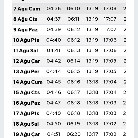
Gümüşhane Müftülüğü
7 Ağu Cum
04:36
06:10
13:19
17:08
20:19
8 Ağu Cts
04:37
06:11
13:19
17:07
20:18
Hakkari Müftülüğü
9 Ağu Paz
04:39
06:12
13:19
17:07
20:17
Hatay Müftülüğü
10 Ağu Pts
04:40
06:12
13:19
17:06
20:16
11 Ağu Sal
04:41
06:13
13:19
17:06
20:15
Iğdır Müftülüğü
12 Ağu Çar
04:42
06:14
13:19
17:05
20:13
Isparta Müftülüğü
13 Ağu Per
04:44
06:15
13:19
17:05
20:12
14 Ağu Cum
04:45
06:16
13:18
17:04
20:11
İstanbul Müftülüğü
15 Ağu Cts
04:46
06:17
13:18
17:04
20:10
İzmir Müftülüğü
16 Ağu Paz
04:47
06:18
13:18
17:03
20:08
17 Ağu Pts
04:49
06:18
13:18
17:03
20:07
Kahramanmaraş Müftülüğü
18 Ağu Sal
04:50
06:19
13:18
17:02
20:06
Karabük Müftülüğü
19 Ağu Çar
04:51
06:20
13:17
17:02
20:05