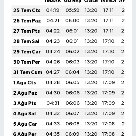
İMSAK
GÜNEŞ
ÖĞLE
İKINDI
AKŞA
Diyarbakır Müftülüğü
İhtida Haberleri
25 Tem Cts
04:19
05:59
13:20
17:11
20:31
Düzce Müftülüğü
YAŞAM
26 Tem Paz
04:21
06:00
13:20
17:11
20:31
27 Tem Pts
04:22
06:01
13:20
17:11
20:30
Edirne Müftülüğü
28 Tem Sal
04:23
06:01
13:20
17:10
20:29
Elazığ Müftülüğü
29 Tem Çar
04:24
06:02
13:20
17:10
20:28
30 Tem Per
04:26
06:03
13:20
17:10
20:27
Erzincan Müftülüğü
31 Tem Cum
04:27
06:04
13:20
17:10
20:26
Erzurum Müftülüğü
1 Ağu Cts
04:28
06:05
13:20
17:09
20:25
2 Ağu Paz
04:30
06:06
13:20
17:09
20:24
Eskişehir Müftülüğü
3 Ağu Pts
04:31
06:06
13:20
17:09
20:23
Gaziantep Müftülüğü
4 Ağu Sal
04:32
06:07
13:20
17:09
20:22
5 Ağu Çar
04:33
06:08
13:20
17:08
20:21
Giresun Müftülüğü
6 Ağu Per
04:35
06:09
13:20
17:08
20:20