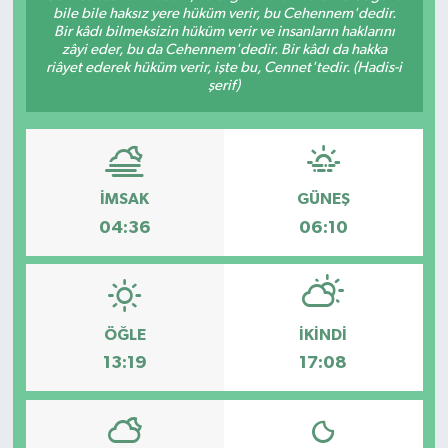
bile bile haksız yere hüküm verir, bu Cehennem'dedir.
Bir kâdı bilmeksizin hüküm verir ve insanların haklarını
Ardahan Müftülüğü
Kudüs
Hutbeler
zâyi eder, bu da Cehennem'dedir. Bir kâdı da hakka
riâyet ederek hüküm verir, işte bu, Cennet'tedir. (Hadis-i
şerif)
Artvin Müftülüğü
Kurban
DİYANET AKADEMİ
Aydın Müftülüğü
Mukabele
DİYANET GENÇLİK
Balıkesir Müftülüğü
Peygamberimizin Hayatı
DİYANET RADYO/TV
İMSAK
GÜNEŞ
04:36
06:10
Bartın Müftülüğü
Ramazan
DEPREM
Batman Müftülüğü
Sahabeler
Dünya
ÖĞLE
İKINDI
Bayburt Müftülüğü
Zekat
Eğitim
13:19
17:08
Bilecik Müftülüğü
Kültür-Sanat
Bingöl Müftülüğü
Aile